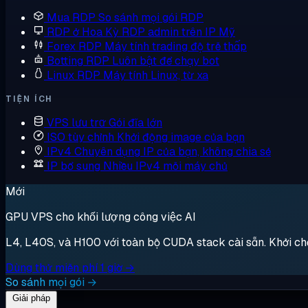
Mua RDP
So sánh mọi gói RDP
RDP ở Hoa Kỳ
RDP admin trên IP Mỹ
Forex RDP
Máy tính trading độ trễ thấp
Botting RDP
Luôn bật để chạy bot
Linux RDP
Máy tính Linux, từ xa
TIỆN ÍCH
VPS lưu trữ
Gói đĩa lớn
ISO tùy chỉnh
Khởi động image của bạn
IPv4 Chuyên dụng
IP của bạn, không chia sẻ
IP bổ sung
Nhiều IPv4 mỗi máy chủ
Mới
GPU VPS cho khối lượng công việc AI
L4, L40S, và H100 với toàn bộ CUDA stack cài sẵn. Khởi chạy,
Dùng thử miễn phí 1 giờ →
So sánh mọi gói →
Giải pháp