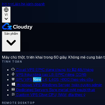
Hỗ trợ
Liên hệ kinh doanh
VI
Sản phẩm
Máy chủ thật, triển khai trong 60 giây. Không mê cung bán 
TÍNH TOÁN
Cloud VPS
EPYC dùng chung, từ $2,48/tháng
VPS hiệu năng cao
Lõi EPYC riêng, DDR5
GPU VPS
New
L4, L40S, H100 theo yêu cầu
Windows VPS
Windows Server, toàn quyền admin
Dedicated Servers
Bare metal một người thuê
Custom VPS
Chọn CPU, RAM, đĩa theo ý
REMOTE DESKTOP