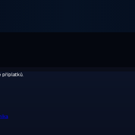
 příplatků.
níka