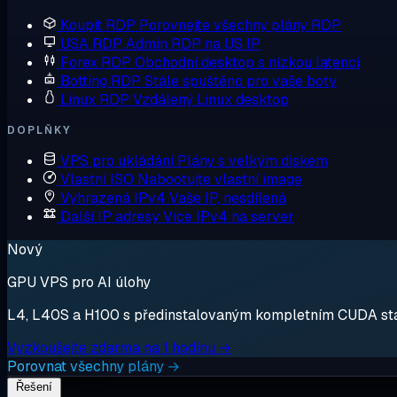
Koupit RDP
Porovnejte všechny plány RDP
USA RDP
Admin RDP na US IP
Forex RDP
Obchodní desktop s nízkou latencí
Botting RDP
Stále spuštěno pro vaše boty
Linux RDP
Vzdálený Linux desktop
DOPLŇKY
VPS pro ukládání
Plány s velkým diskem
Vlastní ISO
Nabootujte vlastní image
Vyhrazená IPv4
Vaše IP, nesdílená
Další IP adresy
Více IPv4 na server
Nový
GPU VPS pro AI úlohy
L4, L40S a H100 s předinstalovaným kompletním CUDA stack
Vyzkoušejte zdarma na 1 hodinu →
Porovnat všechny plány →
Řešení