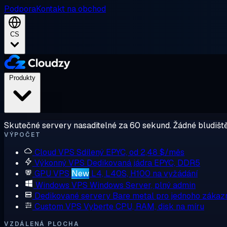
Podpora
Kontakt na obchod
CS
Produkty
Skutečné servery nasaditelné za 60 sekund. Žádné bludiště
VÝPOČET
Cloud VPS
Sdílený EPYC, od 2,48 $/měs
Výkonný VPS
Dedikovaná jádra EPYC, DDR5
GPU VPS
New
L4, L40S, H100 na vyžádání
Windows VPS
Windows Server, plný admin
Dedikované servery
Bare metal pro jednoho zákaz
Custom VPS
Vyberte CPU, RAM, disk na míru
VZDÁLENÁ PLOCHA