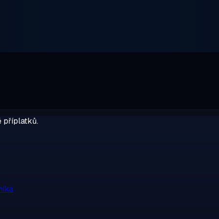
 příplatků.
níka