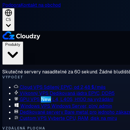
Podpora
Kontakt na obchod
CS
Produkty
Skutečné servery nasaditelné za 60 sekund. Žádné bludiště
VÝPOČET
Cloud VPS
Sdílený EPYC, od 2,48 $/měs
Výkonný VPS
Dedikovaná jádra EPYC, DDR5
GPU VPS
New
L4, L40S, H100 na vyžádání
Windows VPS
Windows Server, plný admin
Dedikované servery
Bare metal pro jednoho zákaz
Custom VPS
Vyberte CPU, RAM, disk na míru
VZDÁLENÁ PLOCHA