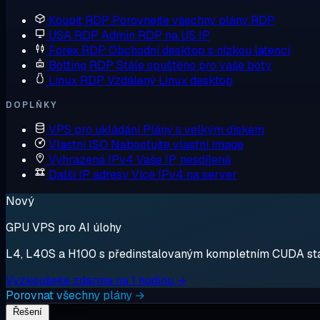
Koupit RDP
Porovnejte všechny plány RDP
USA RDP
Admin RDP na US IP
Forex RDP
Obchodní desktop s nízkou latencí
Botting RDP
Stále spuštěno pro vaše boty
Linux RDP
Vzdálený Linux desktop
DOPLŇKY
VPS pro ukládání
Plány s velkým diskem
Vlastní ISO
Nabootujte vlastní image
Vyhrazená IPv4
Vaše IP, nesdílená
Další IP adresy
Více IPv4 na server
Nový
GPU VPS pro AI úlohy
L4, L40S a H100 s předinstalovaným kompletním CUDA stack
Vyzkoušejte zdarma na 1 hodinu →
Porovnat všechny plány →
Řešení