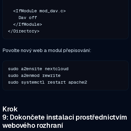
  <IfModule mod_dav.c>

    Dav off

  </IfModule>

</Directory>
Povolte nový web a modul přepisování:
sudo a2ensite nextcloud

sudo a2enmod rewrite

sudo systemctl restart apache2
Krok
9: Dokončete instalaci prostřednictvím
webového rozhraní