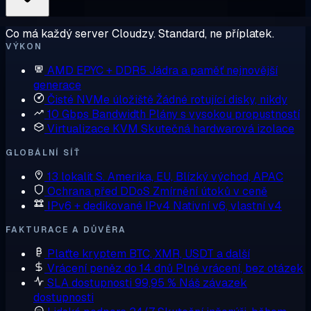
Co má každý server Cloudzy. Standard, ne příplatek.
VÝKON
AMD EPYC + DDR5
Jádra a paměť nejnovější
generace
Čisté NVMe úložiště
Žádné rotující disky, nikdy
10 Gbps Bandwidth
Plány s vysokou propustností
Virtualizace KVM
Skutečná hardwarová izolace
GLOBÁLNÍ SÍŤ
13 lokalit
S. Amerika, EU, Blízký východ, APAC
Ochrana před DDoS
Zmírnění útoků v ceně
IPv6 + dedikované IPv4
Nativní v6, vlastní v4
FAKTURACE A DŮVĚRA
Plaťte kryptem
BTC, XMR, USDT a další
Vrácení peněz do 14 dnů
Plné vrácení, bez otázek
SLA dostupnosti 99,95 %
Náš závazek
dostupnosti