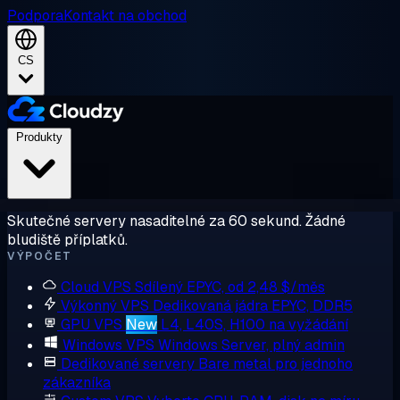
Podpora
Kontakt na obchod
CS
Produkty
Skutečné servery nasaditelné za 60 sekund. Žádné
bludiště příplatků.
VÝPOČET
Cloud VPS
Sdílený EPYC, od 2,48 $/měs
Výkonný VPS
Dedikovaná jádra EPYC, DDR5
GPU VPS
New
L4, L40S, H100 na vyžádání
Windows VPS
Windows Server, plný admin
Dedikované servery
Bare metal pro jednoho
zákazníka