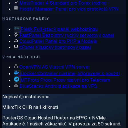
MetaTrader 4
Standard pro Forex trading
Hiddify Manager
Panel pro více protokolů VPN
HOSTINGOVÉ PANELY
Plesk
Full-stack panel webhostingu
FastPanel
Bezplatný rychlý serverový panel
CloudPanel
Panel pro PHP a Node.js
cPanel
Klasický hostingový panel
VPN A NÁSTROJE
OpenVPN AS
Vlastní VPN server
Docker
Container runtime, připravený k použití
MTProto Proxy
Proxy nativní pro Telegram
BlueStacks
Android aplikace na VPS
Nejčastěji instalováno
MikroTik CHR na 1 kliknutí
RouterOS Cloud Hosted Router na EPYC + NVMe.
Aplikace č. 1 našich zákazníků. V provozu za 60 sekund.