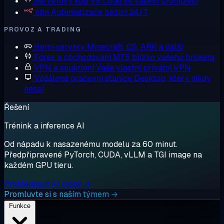
Serverový kód
VS Code ve vašem prohlížeči
n8n
Automatizace běžící 24/7
PROVOZ A TRADING
Herní servery
Minecraft, CS, ARK a další
Forex a obchodování
MT5 blízko vašeho brokera
VPN a soukromí
Vaše vlastní privátní VPN
Vzdálená pracovní stanice
Desktop, který nikdy
nespí
Řešení
Trénink a inference AI
Od nápadu k nasazenému modelu za 60 minut.
Předpřipravené PyTorch, CUDA, vLLM a TGI image na
každém GPU tieru.
Prohlédnout AI úlohy →
Promluvte si s naším týmem →
Funkce