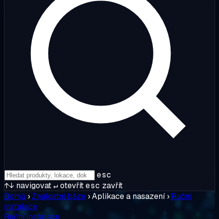
esc
↑↓
navigovat
↵
otevřít
esc
zavřít
Domů
›
Znalostní báze
›
Aplikace a nasazení
›
Ruční
instalace
Ruční instalace