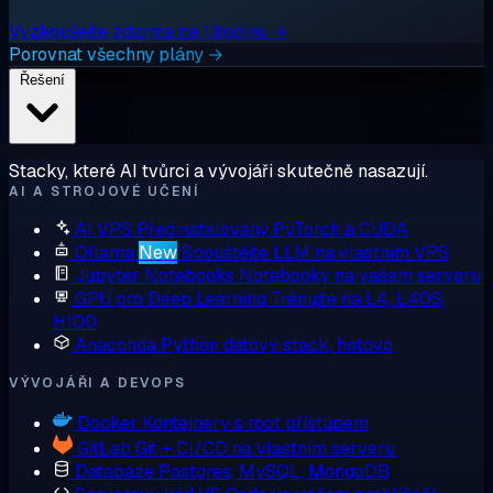
Vyzkoušejte zdarma na 1 hodinu →
Porovnat všechny plány →
Řešení
Stacky, které AI tvůrci a vývojáři skutečně nasazují.
AI A STROJOVÉ UČENÍ
AI VPS
Předinstalovaný PyTorch a CUDA
Ollama
New
Spouštějte LLM na vlastním VPS
Jupyter Notebooks
Notebooky na vašem serveru
GPU pro Deep Learning
Trénujte na L4, L40S,
H100
Anaconda
Python datový stack, hotovo
VÝVOJÁŘI A DEVOPS
Docker
Kontejnery s root přístupem
GitLab
Git + CI/CD na vlastním serveru
Databáze
Postgres, MySQL, MongoDB