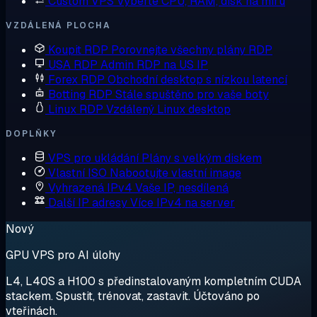
Custom VPS
Vyberte CPU, RAM, disk na míru
VZDÁLENÁ PLOCHA
Koupit RDP
Porovnejte všechny plány RDP
USA RDP
Admin RDP na US IP
Forex RDP
Obchodní desktop s nízkou latencí
Botting RDP
Stále spuštěno pro vaše boty
Linux RDP
Vzdálený Linux desktop
DOPLŇKY
VPS pro ukládání
Plány s velkým diskem
Vlastní ISO
Nabootujte vlastní image
Vyhrazená IPv4
Vaše IP, nesdílená
Další IP adresy
Více IPv4 na server
Nový
GPU VPS pro AI úlohy
L4, L40S a H100 s předinstalovaným kompletním CUDA
stackem. Spustit, trénovat, zastavit. Účtováno po
vteřinách.