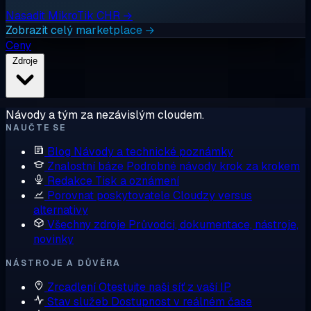
Nasadit MikroTik CHR →
Zobrazit celý marketplace →
Ceny
Zdroje
Návody a tým za nezávislým cloudem.
NAUČTE SE
Blog
Návody a technické poznámky
Znalostní báze
Podrobné návody krok za krokem
Redakce
Tisk a oznámení
Porovnat poskytovatele
Cloudzy versus
alternativy
Všechny zdroje
Průvodci, dokumentace, nástroje,
novinky
NÁSTROJE A DŮVĚRA
Zrcadlení
Otestujte naši síť z vaší IP
Stav služeb
Dostupnost v reálném čase