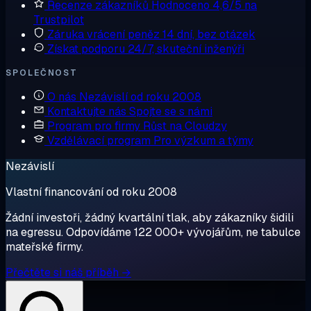
Recenze zákazníků
Hodnoceno 4,6/5 na
Trustpilot
Záruka vrácení peněz
14 dní, bez otázek
Získat podporu
24/7, skuteční inženýři
SPOLEČNOST
O nás
Nezávislí od roku 2008
Kontaktujte nás
Spojte se s námi
Program pro firmy
Růst na Cloudzy
Vzdělávací program
Pro výzkum a týmy
Nezávislí
Vlastní financování od roku 2008
Žádní investoři, žádný kvartální tlak, aby zákazníky šidili
na egressu. Odpovídáme 122 000+ vývojářům, ne tabulce
mateřské firmy.
Přečtěte si náš příběh →