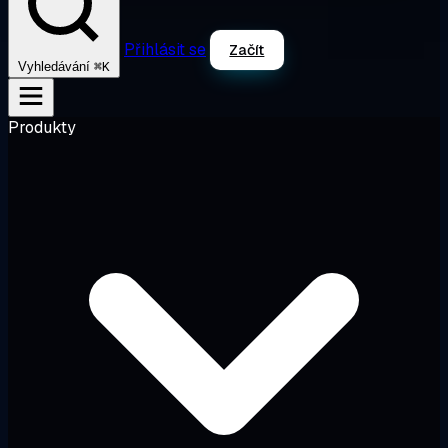
Přihlásit se
Začít
⌘K
Vyhledávání
Produkty