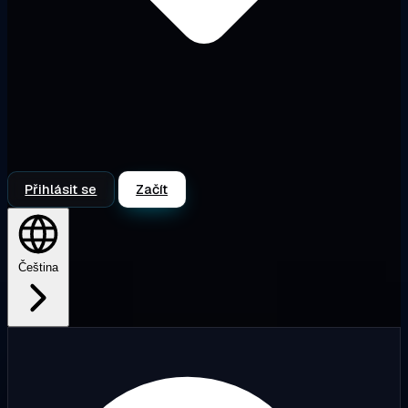
Přihlásit se
Začít
Čeština