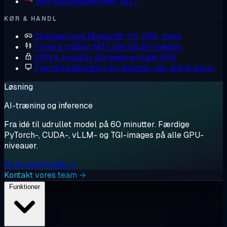
n8n
Automatiseringer 24/7
KØR & HANDL
Spilleservere
Minecraft, CS, ARK, mere
Forex & trading
MT5 tæt på din mægler
VPN & privatliv
Din egen private VPN
Fjernarbejdsstation
En desktop, der aldrig sover
Løsning
AI-træning og inference
Fra idé til udrullet model på 60 minutter. Færdige
PyTorch-, CUDA-, vLLM- og TGI-images på alle GPU-
niveauer.
Se AI-workloads →
Kontakt vores team →
Funktioner