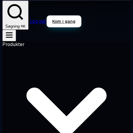
Log ind
Kom i gang
⌘K
Søgning
Produkter