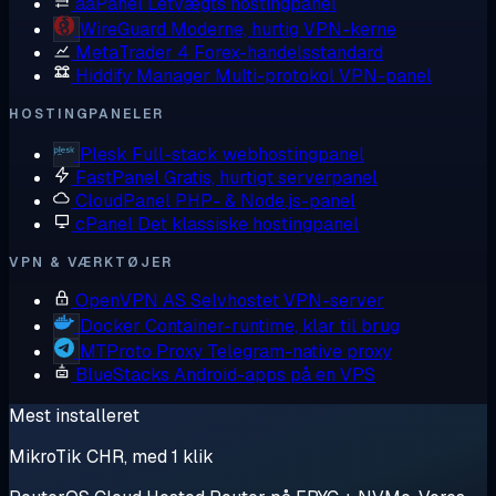
aaPanel
Letvægts hostingpanel
WireGuard
Moderne, hurtig VPN-kerne
MetaTrader 4
Forex-handelsstandard
Hiddify Manager
Multi-protokol VPN-panel
HOSTINGPANELER
Plesk
Full-stack webhostingpanel
FastPanel
Gratis, hurtigt serverpanel
CloudPanel
PHP- & Node.js-panel
cPanel
Det klassiske hostingpanel
VPN & VÆRKTØJER
OpenVPN AS
Selvhostet VPN-server
Docker
Container-runtime, klar til brug
MTProto Proxy
Telegram-native proxy
BlueStacks
Android-apps på en VPS
Mest installeret
MikroTik CHR, med 1 klik