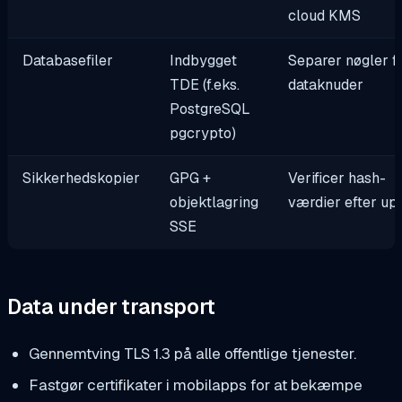
cloud KMS
Databasefiler
Indbygget
Separer nøgler f
TDE (f.eks.
dataknuder
PostgreSQL
pgcrypto)
Sikkerhedskopier
GPG +
Verificer hash-
objektlagring
værdier efter up
SSE
Data under transport
Gennemtving TLS 1.3 på alle offentlige tjenester.
Fastgør certifikater i mobilapps for at bekæmpe