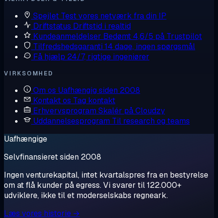
Spejlet
Test vores netværk fra din IP
Driftstatus
Driftstid i realtid
Kundeanmeldelser
Bedømt 4,6/5 på Trustpilot
Tilfredshedsgaranti
14 dage, ingen spørgsmål
Få hjælp
24/7, rigtige ingeniører
VIRKSOMHED
Om os
Uafhængig siden 2008
Kontakt os
Tag kontakt
Erhvervsprogram
Skalér på Cloudzy
Uddannelsesprogram
Til research og teams
Uafhængige
Selvfinansieret siden 2008
Ingen venturekapital, intet kvartalspres fra en bestyrelse
om at flå kunder på egress. Vi svarer til 122.000+
udviklere, ikke til et moderselskabs regneark.
Læs vores historie →