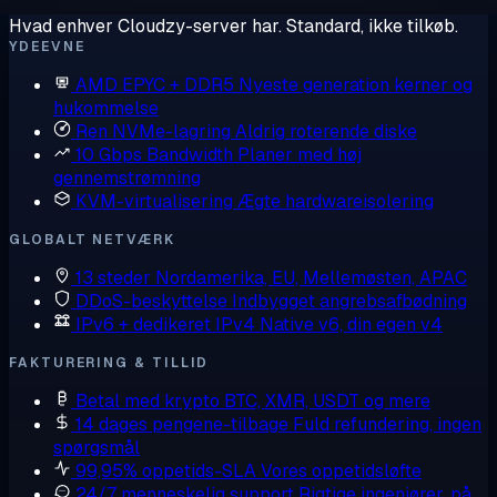
Hvad enhver Cloudzy-server har. Standard, ikke tilkøb.
YDEEVNE
AMD EPYC + DDR5
Nyeste generation kerner og
hukommelse
Ren NVMe-lagring
Aldrig roterende diske
10 Gbps Bandwidth
Planer med høj
gennemstrømning
KVM-virtualisering
Ægte hardwareisolering
GLOBALT NETVÆRK
13 steder
Nordamerika, EU, Mellemøsten, APAC
DDoS-beskyttelse
Indbygget angrebsafbødning
IPv6 + dedikeret IPv4
Native v6, din egen v4
FAKTURERING & TILLID
Betal med krypto
BTC, XMR, USDT og mere
14 dages pengene-tilbage
Fuld refundering, ingen
spørgsmål
99,95% oppetids-SLA
Vores oppetidsløfte
24/7 menneskelig support
Rigtige ingeniører, på