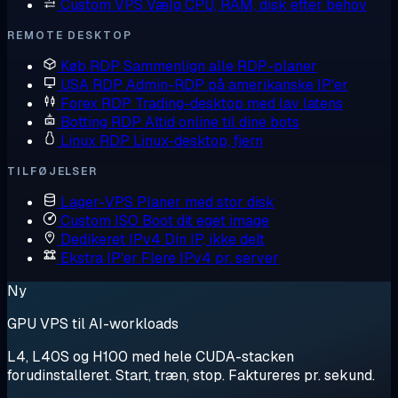
Custom VPS
Vælg CPU, RAM, disk efter behov
REMOTE DESKTOP
Køb RDP
Sammenlign alle RDP-planer
USA RDP
Admin-RDP på amerikanske IP'er
Forex RDP
Trading-desktop med lav latens
Botting RDP
Altid online til dine bots
Linux RDP
Linux-desktop, fjern
TILFØJELSER
Lager-VPS
Planer med stor disk
Custom ISO
Boot dit eget image
Dedikeret IPv4
Din IP, ikke delt
Ekstra IP'er
Flere IPv4 pr. server
Ny
GPU VPS til AI-workloads
L4, L40S og H100 med hele CUDA-stacken
forudinstalleret. Start, træn, stop. Faktureres pr. sekund.