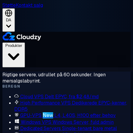
Støtte
Kontakt salg
DA
Produkter
Rigtige servere, udrullet på 60 sekunder. Ingen
mersalgslabyrint.
BEREGN
Cloud VPS
Delt EPYC, fra $2,48/md
High Performance VPS
Dedikerede EPYC-kerner,
DDR5
GPU-VPS
New
L4, L40S, H100 efter behov
Windows VPS
Windows Server, fuld admin
Dedicated Servers
Single-tenant bare metal