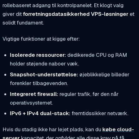
rollebaseret adgang til kontrolpanelet. Et klogt valg
giver dit
forretningsdatasikkerhed VPS-løsninger
et
solidt fundament.
Vigtige funktioner at kigge efter:
Isolerede ressourcer:
dedikerede CPU og RAM
holder støjende naboer væk.
Snapshot-understøttelse:
øjeblikkelige billeder
forenkler tilbagevenden.
Integreret firewall:
reguler trafik, før den når
operativsystemet.
IPv6 + IPv4 dual-stack:
fremtidssikker netværk.
Hvis du stadig ikke har lejet plads, kan du
købe cloud-
server
kapacitet, der opfylder alle disse krav på få