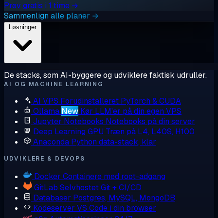
Prøv gratis i 1 time →
Sammenlign alle planer →
Løsninger
De stacks, som AI-byggere og udviklere faktisk udruller.
AI OG MACHINE LEARNING
AI VPS
Forudinstalleret PyTorch & CUDA
Ollama
New
Kør LLM'er på din egen VPS
Jupyter Notebooks
Notebooks på din server
Deep Learning GPU
Træn på L4, L40S, H100
Anaconda
Python data-stack, klar
UDVIKLERE & DEVOPS
Docker
Containere med root-adgang
GitLab
Selvhostet Git + CI/CD
Databaser
Postgres, MySQL, MongoDB
Kodeserver
VS Code i din browser