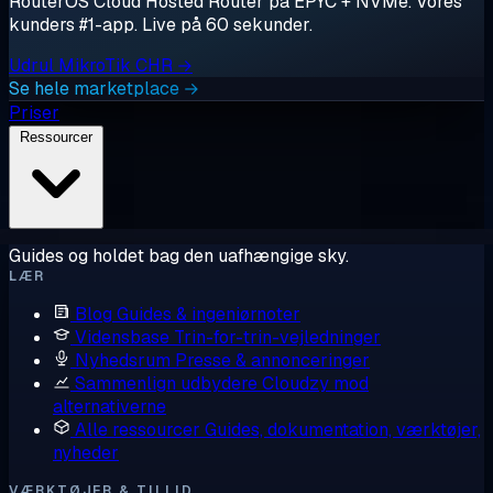
RouterOS Cloud Hosted Router på EPYC + NVMe. Vores
kunders #1-app. Live på 60 sekunder.
Udrul MikroTik CHR →
Se hele marketplace →
Priser
Ressourcer
Guides og holdet bag den uafhængige sky.
LÆR
Blog
Guides & ingeniørnoter
Vidensbase
Trin-for-trin-vejledninger
Nyhedsrum
Presse & annonceringer
Sammenlign udbydere
Cloudzy mod
alternativerne
Alle ressourcer
Guides, dokumentation, værktøjer,
nyheder
VÆRKTØJER & TILLID