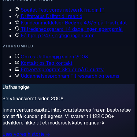
Spejlet
Test vores netværk fra din IP
Driftstatus
Driftstid i realtid
Kundeanmeldelser
Bedømt 4,6/5 på Trustpilot
Tilfredshedsgaranti
14 dage, ingen spørgsmål
Få hjælp
24/7, rigtige ingeniører
VIRKSOMHED
Om os
Uafhængig siden 2008
Kontakt os
Tag kontakt
Erhvervsprogram
Skalér på Cloudzy
Uddannelsesprogram
Til research og teams
Uafhængige
Selvfinansieret siden 2008
Ingen venturekapital, intet kvartalspres fra en bestyrelse
om at flå kunder på egress. Vi svarer til 122.000+
udviklere, ikke til et moderselskabs regneark.
Læs vores historie →