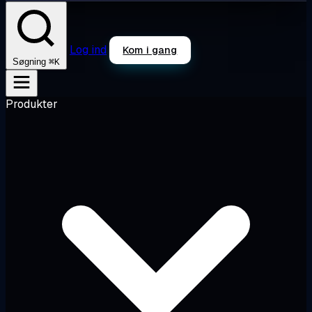
Log ind
Kom i gang
⌘K
Søgning
Produkter