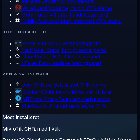
aaPanel
Letvægts hostingpanel
WireGuard
Moderne, hurtig VPN-kerne
MetaTrader 4
Forex-handelsstandard
Hiddify Manager
Multi-protokol VPN-panel
HOSTINGPANELER
Plesk
Full-stack webhostingpanel
FastPanel
Gratis, hurtigt serverpanel
CloudPanel
PHP- & Node.js-panel
cPanel
Det klassiske hostingpanel
VPN & VÆRKTØJER
OpenVPN AS
Selvhostet VPN-server
Docker
Container-runtime, klar til brug
MTProto Proxy
Telegram-native proxy
BlueStacks
Android-apps på en VPS
Mest installeret
MikroTik CHR, med 1 klik