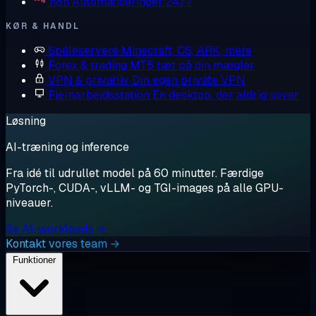
n8n
Automatiseringer 24/7
KØR & HANDL
Spilleservere
Minecraft, CS, ARK, mere
Forex & trading
MT5 tæt på din mægler
VPN & privatliv
Din egen private VPN
Fjernarbejdsstation
En desktop, der aldrig sover
Løsning
AI-træning og inference
Fra idé til udrullet model på 60 minutter. Færdige
PyTorch-, CUDA-, vLLM- og TGI-images på alle GPU-
niveauer.
Se AI-workloads →
Kontakt vores team →
Funktioner