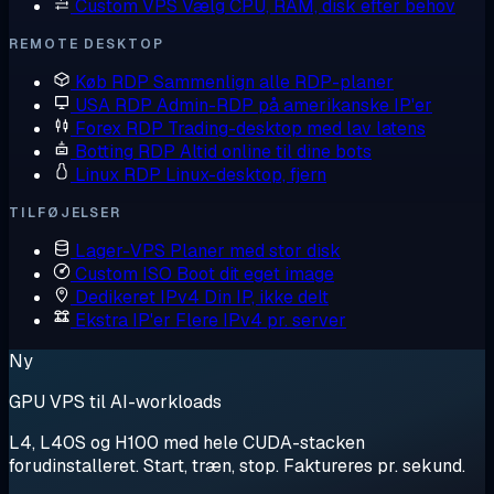
Custom VPS
Vælg CPU, RAM, disk efter behov
REMOTE DESKTOP
Køb RDP
Sammenlign alle RDP-planer
USA RDP
Admin-RDP på amerikanske IP'er
Forex RDP
Trading-desktop med lav latens
Botting RDP
Altid online til dine bots
Linux RDP
Linux-desktop, fjern
TILFØJELSER
Lager-VPS
Planer med stor disk
Custom ISO
Boot dit eget image
Dedikeret IPv4
Din IP, ikke delt
Ekstra IP'er
Flere IPv4 pr. server
Ny
GPU VPS til AI-workloads
L4, L40S og H100 med hele CUDA-stacken
forudinstalleret. Start, træn, stop. Faktureres pr. sekund.