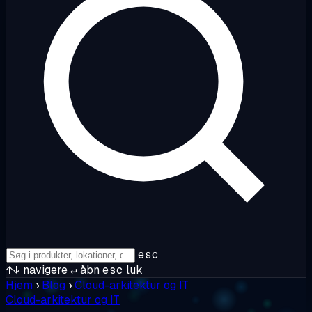
esc
↑↓
navigere
↵
åbn
esc
luk
Hjem
›
Blog
›
Cloud-arkitektur og IT
Cloud-arkitektur og IT