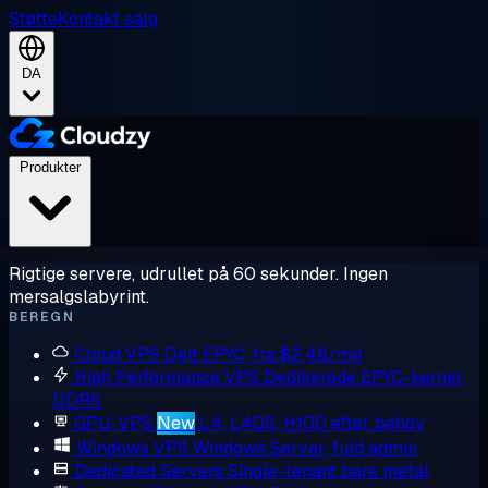
Støtte
Kontakt salg
DA
Produkter
Rigtige servere, udrullet på 60 sekunder. Ingen
mersalgslabyrint.
BEREGN
Cloud VPS
Delt EPYC, fra $2,48/md
High Performance VPS
Dedikerede EPYC-kerner,
DDR5
GPU-VPS
New
L4, L40S, H100 efter behov
Windows VPS
Windows Server, fuld admin
Dedicated Servers
Single-tenant bare metal