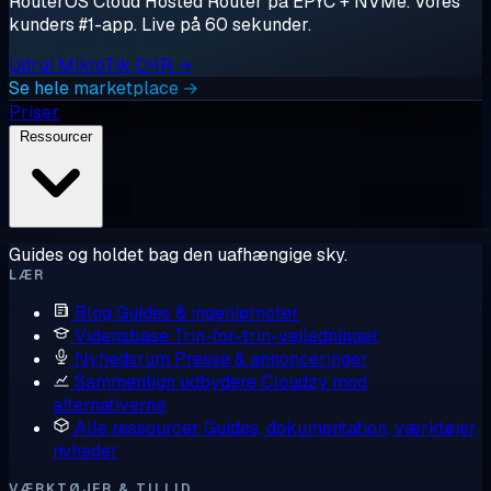
RouterOS Cloud Hosted Router på EPYC + NVMe. Vores
kunders #1-app. Live på 60 sekunder.
Udrul MikroTik CHR →
Se hele marketplace →
Priser
Ressourcer
Guides og holdet bag den uafhængige sky.
LÆR
Blog
Guides & ingeniørnoter
Vidensbase
Trin-for-trin-vejledninger
Nyhedsrum
Presse & annonceringer
Sammenlign udbydere
Cloudzy mod
alternativerne
Alle ressourcer
Guides, dokumentation, værktøjer,
nyheder
VÆRKTØJER & TILLID