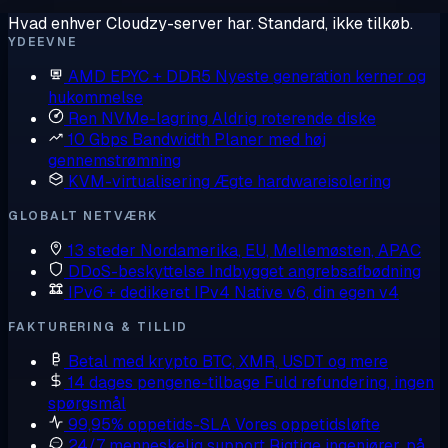
Hvad enhver Cloudzy-server har. Standard, ikke tilkøb.
YDEEVNE
AMD EPYC + DDR5
Nyeste generation kerner og
hukommelse
Ren NVMe-lagring
Aldrig roterende diske
10 Gbps Bandwidth
Planer med høj
gennemstrømning
KVM-virtualisering
Ægte hardwareisolering
GLOBALT NETVÆRK
13 steder
Nordamerika, EU, Mellemøsten, APAC
DDoS-beskyttelse
Indbygget angrebsafbødning
IPv6 + dedikeret IPv4
Native v6, din egen v4
FAKTURERING & TILLID
Betal med krypto
BTC, XMR, USDT og mere
14 dages pengene-tilbage
Fuld refundering, ingen
spørgsmål
99,95% oppetids-SLA
Vores oppetidsløfte
24/7 menneskelig support
Rigtige ingeniører, på