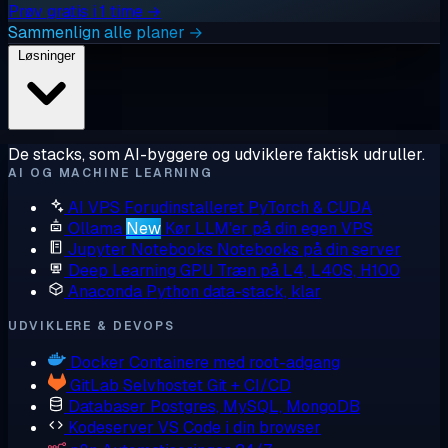
Prøv gratis i 1 time →
Sammenlign alle planer →
Løsninger
De stacks, som AI-byggere og udviklere faktisk udruller.
AI OG MACHINE LEARNING
AI VPS
Forudinstalleret PyTorch & CUDA
Ollama
New
Kør LLM'er på din egen VPS
Jupyter Notebooks
Notebooks på din server
Deep Learning GPU
Træn på L4, L40S, H100
Anaconda
Python data-stack, klar
UDVIKLERE & DEVOPS
Docker
Containere med root-adgang
GitLab
Selvhostet Git + CI/CD
Databaser
Postgres, MySQL, MongoDB
Kodeserver
VS Code i din browser