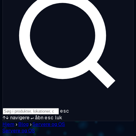
esc
↑↓
navigere
↵
åbn
esc
luk
Hjem
›
Blog
›
Servere og OS
Servere og OS