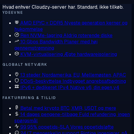
Hvad enhver Cloudzy-server har. Standard, ikke tilkøb.
YDEEVNE
AMD EPYC + DDR5
Nyeste generation kerner og
hukommelse
Ren NVMe-lagring
Aldrig roterende diske
10 Gbps Bandwidth
Planer med høj
gennemstrømning
KVM-virtualisering
Ægte hardwareisolering
GLOBALT NETVÆRK
13 steder
Nordamerika, EU, Mellemøsten, APAC
DDoS-beskyttelse
Indbygget angrebsafbødning
IPv6 + dedikeret IPv4
Native v6, din egen v4
FAKTURERING & TILLID
Betal med krypto
BTC, XMR, USDT og mere
14 dages pengene-tilbage
Fuld refundering, ingen
spørgsmål
99,95% oppetids-SLA
Vores oppetidsløfte
24/7 menneskelig support
Rigtige ingeniører, på