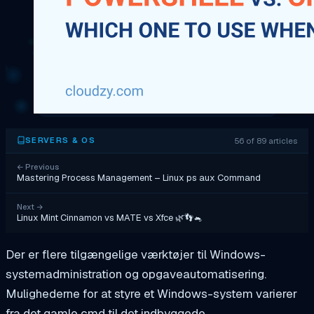
56 of 89 articles
SERVERS & OS
←
Previous
Mastering Process Management – Linux ps aux Command
Next
→
Linux Mint Cinnamon vs MATE vs Xfce 🌿👣🐁
Der er flere tilgængelige værktøjer til Windows-
systemadministration og opgaveautomatisering.
Mulighederne for at styre et Windows-system varierer
fra det gamle cmd til det indbyggede