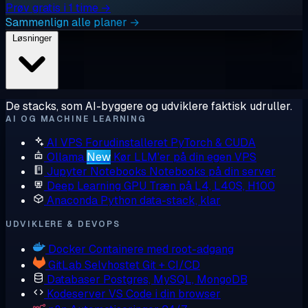
Prøv gratis i 1 time →
Sammenlign alle planer →
Løsninger
De stacks, som AI-byggere og udviklere faktisk udruller.
AI OG MACHINE LEARNING
AI VPS
Forudinstalleret PyTorch & CUDA
Ollama
New
Kør LLM'er på din egen VPS
Jupyter Notebooks
Notebooks på din server
Deep Learning GPU
Træn på L4, L40S, H100
Anaconda
Python data-stack, klar
UDVIKLERE & DEVOPS
Docker
Containere med root-adgang
GitLab
Selvhostet Git + CI/CD
Databaser
Postgres, MySQL, MongoDB
Kodeserver
VS Code i din browser