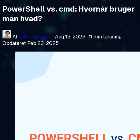
PowerShell vs. cmd: Hvornår bruger
man hvad?
Af
Ada Lovegood
·
Aug 13, 2023
·
11 min læsning
·
Opdateret Feb 23, 2025