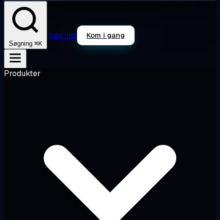
Log ind
Kom i gang
⌘K
Søgning
Produkter