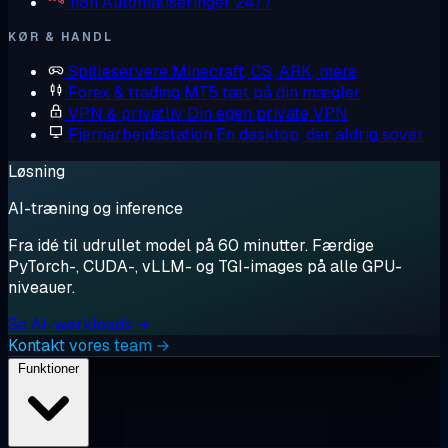
n8n
Automatiseringer 24/7
KØR & HANDL
Spilleservere
Minecraft, CS, ARK, mere
Forex & trading
MT5 tæt på din mægler
VPN & privatliv
Din egen private VPN
Fjernarbejdsstation
En desktop, der aldrig sover
Løsning
AI-træning og inference
Fra idé til udrullet model på 60 minutter. Færdige
PyTorch-, CUDA-, vLLM- og TGI-images på alle GPU-
niveauer.
Se AI-workloads →
Kontakt vores team →
Funktioner