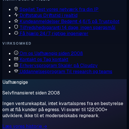
Spejlet
Test vores netværk fra din IP
Driftstatus
Driftstid i realtid
Kundeanmeldelser
Bedømt 4,6/5 på Trustpilot
Tilfredshedsgaranti
14 dage, ingen spørgsmål
Få hjælp
24/7, rigtige ingeniører
VIRKSOMHED
Om os
Uafhængig siden 2008
Kontakt os
Tag kontakt
Erhvervsprogram
Skalér på Cloudzy
Uddannelsesprogram
Til research og teams
Uafhængige
Selvfinansieret siden 2008
Ingen venturekapital, intet kvartalspres fra en bestyrelse
om at flå kunder på egress. Vi svarer til 122.000+
udviklere, ikke til et moderselskabs regneark.
Læs vores historie →