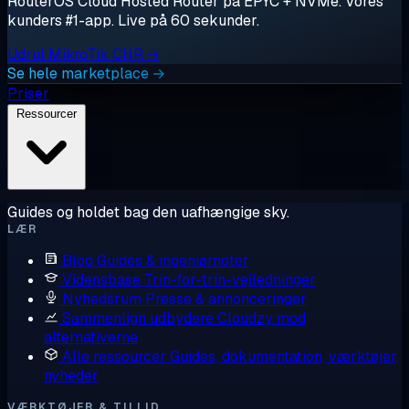
RouterOS Cloud Hosted Router på EPYC + NVMe. Vores
kunders #1-app. Live på 60 sekunder.
Udrul MikroTik CHR →
Se hele marketplace →
Priser
Ressourcer
Guides og holdet bag den uafhængige sky.
LÆR
Blog
Guides & ingeniørnoter
Vidensbase
Trin-for-trin-vejledninger
Nyhedsrum
Presse & annonceringer
Sammenlign udbydere
Cloudzy mod
alternativerne
Alle ressourcer
Guides, dokumentation, værktøjer,
nyheder
VÆRKTØJER & TILLID