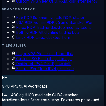
Custom VPS
Vælg CPU, RAM, disk efter behov
REMOTE DESKTOP
Køb RDP
Sammenlign alle RDP-planer
USA RDP
Admin-RDP på amerikanske IP'er
Forex RDP
Trading-desktop med lav latens
Botting RDP
Altid online til dine bots
Linux RDP
Linux-desktop, fjern
TILFØJELSER
Lager-VPS
Planer med stor disk
Custom ISO
Boot dit eget image
Dedikeret IPv4
Din IP, ikke delt
Ekstra IP'er
Flere IPv4 pr. server
Ny
GPU VPS til AI-workloads
L4, L40S og H100 med hele CUDA-stacken
forudinstalleret. Start, træn, stop. Faktureres pr. sekund.