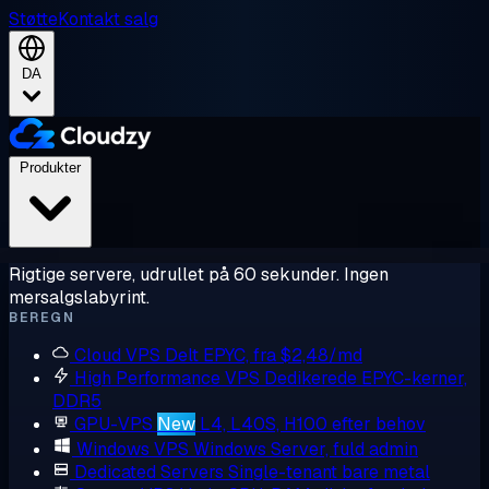
Støtte
Kontakt salg
DA
Produkter
Rigtige servere, udrullet på 60 sekunder. Ingen
mersalgslabyrint.
BEREGN
Cloud VPS
Delt EPYC, fra $2,48/md
High Performance VPS
Dedikerede EPYC-kerner,
DDR5
GPU-VPS
New
L4, L40S, H100 efter behov
Windows VPS
Windows Server, fuld admin
Dedicated Servers
Single-tenant bare metal