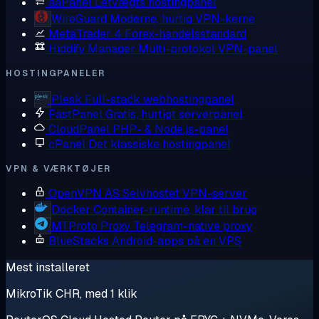
aaPanel
Letvægts hostingpanel
WireGuard
Moderne, hurtig VPN-kerne
MetaTrader 4
Forex-handelsstandard
Hiddify Manager
Multi-protokol VPN-panel
HOSTINGPANELER
Plesk
Full-stack webhostingpanel
FastPanel
Gratis, hurtigt serverpanel
CloudPanel
PHP- & Node.js-panel
cPanel
Det klassiske hostingpanel
VPN & VÆRKTØJER
OpenVPN AS
Selvhostet VPN-server
Docker
Container-runtime, klar til brug
MTProto Proxy
Telegram-native proxy
BlueStacks
Android-apps på en VPS
Mest installeret
MikroTik CHR, med 1 klik