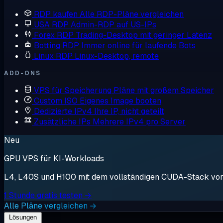
RDP kaufen
Alle RDP-Pläne vergleichen
USA RDP
Admin-RDP auf US-IPs
Forex RDP
Trading-Desktop mit geringer Latenz
Botting RDP
Immer online für laufende Bots
Linux RDP
Linux-Desktop, remote
ADD-ONS
VPS für Speicherung
Pläne mit großem Speicher
Custom ISO
Eigenes Image booten
Dedizierte IPv4
Ihre IP, nicht geteilt
Zusätzliche IPs
Mehrere IPv4 pro Server
Neu
GPU VPS für KI-Workloads
L4, L40S und H100 mit dem vollständigen CUDA-Stack vorin
1 Stunde gratis testen →
Alle Pläne vergleichen →
Lösungen