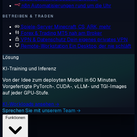
n8n
Automatisierungen rund um die Uhr
BETREIBEN & TRADEN
Spiele-Server
Minecraft, CS, ARK, mehr
Forex & Trading
MT5 nah am Broker
VPN & Datenschutz
Dein eigenes privates VPN
Remote-Workstation
Ein Desktop, der nie schläft
Lösung
KI-Training und Inferenz
Von der Idee zum deployten Modell in 60 Minuten.
Vorgefertigte PyTorch-, CUDA-, vLLM- und TGI-Images
auf jeder GPU-Stufe.
KI-Workloads ansehen →
Sprechen Sie mit unserem Team →
Funktionen