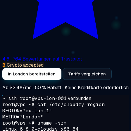
4.6
· 764 Bewertungen auf Trustpilot
₿
Crypto accepted
In London bereitstellen
Tarife vergleichen
Ab
$2.48/mo
· 50 % Rabatt · Keine Kreditkarte erforderlich
~ ssh root@vps-lon-001
verbunden
root@vps:~#
cat /etc/cloudzy-region
REGION="eu-lon-1"
METRO="London"
root@vps:~#
uname -srm
Linux 6.8.0-cloudzy x86_64