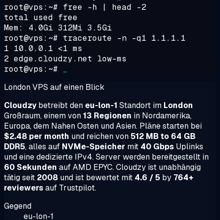
root@vps:~#
free -h | head -2
total used free
Mem: 4.0Gi 312Mi 3.5Gi
root@vps:~#
traceroute -n -q1 1.1.1.1
1 10.0.0.1 <1 ms
2 edge.cloudzy.net low-ms
root@vps:~#
_
London VPS auf einen Blick
Cloudzy
betreibt den
eu-lon-1
Standort im
London
Großraum, einem von
13 Regionen
in Nordamerika,
Europa, dem Nahen Osten und Asien. Pläne starten bei
$2.48 per month
und reichen von
512 MB to 64 GB
DDR5
, alles auf
NVMe-Speicher
mit
40 Gbps
Uplinks
und eine dedizierte IPv4. Server werden bereitgestellt in
60 Sekunden
auf AMD EPYC. Cloudzy ist unabhängig
tätig seit
2008
und ist bewertet mit
4.6 / 5
by
764+
reviewers
auf Trustpilot.
Gegend
eu-lon-1