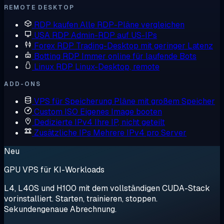
REMOTE DESKTOP
RDP kaufen
Alle RDP-Pläne vergleichen
USA RDP
Admin-RDP auf US-IPs
Forex RDP
Trading-Desktop mit geringer Latenz
Botting RDP
Immer online für laufende Bots
Linux RDP
Linux-Desktop, remote
ADD-ONS
VPS für Speicherung
Pläne mit großem Speicher
Custom ISO
Eigenes Image booten
Dedizierte IPv4
Ihre IP, nicht geteilt
Zusätzliche IPs
Mehrere IPv4 pro Server
Neu
GPU VPS für KI-Workloads
L4, L40S und H100 mit dem vollständigen CUDA-Stack
vorinstalliert. Starten, trainieren, stoppen.
Sekundengenaue Abrechnung.