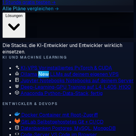
1 Stunde gratis testen →
Alle Pläne vergleichen →
Lösungen
Die Stacks, die KI-Entwickler und Entwickler wirklich
einsetzen.
KI UND MACHINE LEARNING
KI-VPS
Vorinstalliertes PyTorch & CUDA
Ollama
New
LLMs auf deinem eigenen VPS
Jupyter Notebooks
Notebooks auf deinem Server
Deep-Learning-GPU
Training auf L4, L40S, H100
Anaconda
Python-Data-Stack, fertig
ENTWICKLER & DEVOPS
Docker
Container mit Root-Zugriff
GitLab
Selbstgehostetes Git + CI/CD
Datenbanken
Postgres, MySQL, MongoDB
Code-Server
VS Code im Browser