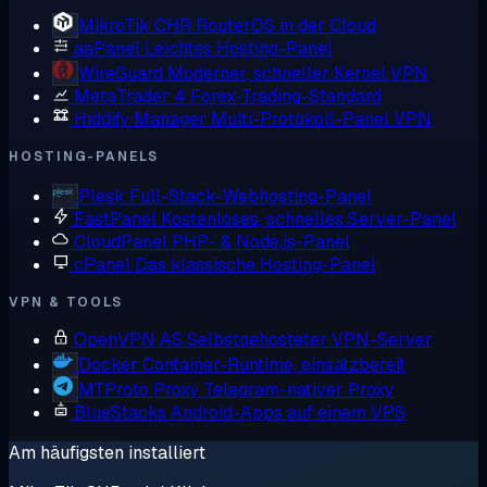
MikroTik CHR
RouterOS in der Cloud
aaPanel
Leichtes Hosting-Panel
WireGuard
Moderner, schneller Kernel VPN
MetaTrader 4
Forex-Trading-Standard
Hiddify Manager
Multi-Protokoll-Panel VPN
HOSTING-PANELS
Plesk
Full-Stack-Webhosting-Panel
FastPanel
Kostenloses, schnelles Server-Panel
CloudPanel
PHP- & Node.js-Panel
cPanel
Das klassische Hosting-Panel
VPN & TOOLS
OpenVPN AS
Selbstgehosteter VPN-Server
Docker
Container-Runtime, einsatzbereit
MTProto Proxy
Telegram-nativer Proxy
BlueStacks
Android-Apps auf einem VPS
Am häufigsten installiert