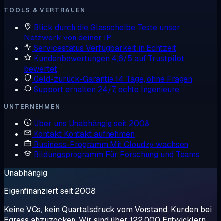
TOOLS & VERTRAUEN
Blick durch die Glasscheibe
Teste unser
Netzwerk von deiner IP
Servicestatus
Verfügbarkeit in Echtzeit
Kundenbewertungen
4,6/5 auf Trustpilot
bewertet
Geld-zurück-Garantie
14 Tage, ohne Fragen
Support erhalten
24/7, echte Ingenieure
UNTERNEHMEN
Über uns
Unabhängig seit 2008
Kontakt
Kontakt aufnehmen
Business-Programm
Mit Cloudzy wachsen
Bildungsprogramm
Für Forschung und Teams
Unabhängig
Eigenfinanziert seit 2008
Keine VCs, kein Quartalsdruck vom Vorstand, Kunden bei
Egress abzuzocken. Wir sind über 122.000 Entwicklern