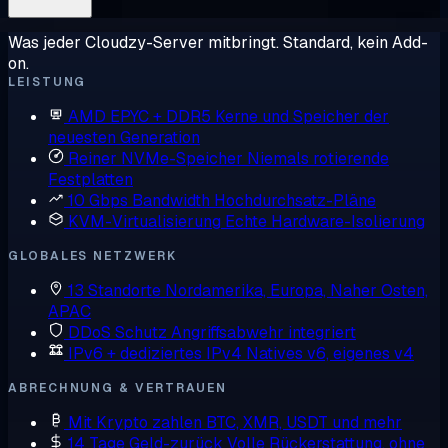
Was jeder Cloudzy-Server mitbringt. Standard, kein Add-
on.
LEISTUNG
AMD EPYC + DDR5
Kerne und Speicher der
neuesten Generation
Reiner NVMe-Speicher
Niemals rotierende
Festplatten
10 Gbps Bandwidth
Hochdurchsatz-Pläne
KVM-Virtualisierung
Echte Hardware-Isolierung
GLOBALES NETZWERK
13 Standorte
Nordamerika, Europa, Naher Osten,
APAC
DDoS Schutz
Angriffsabwehr integriert
IPv6 + dediziertes IPv4
Natives v6, eigenes v4
ABRECHNUNG & VERTRAUEN
Mit Krypto zahlen
BTC, XMR, USDT und mehr
14 Tage Geld-zurück
Volle Rückerstattung, ohne