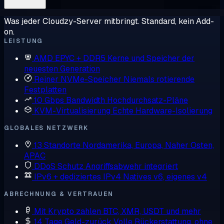
Was jeder Cloudzy-Server mitbringt. Standard, kein Add-
on.
LEISTUNG
AMD EPYC + DDR5
Kerne und Speicher der
neuesten Generation
Reiner NVMe-Speicher
Niemals rotierende
Festplatten
10 Gbps Bandwidth
Hochdurchsatz-Pläne
KVM-Virtualisierung
Echte Hardware-Isolierung
GLOBALES NETZWERK
13 Standorte
Nordamerika, Europa, Naher Osten,
APAC
DDoS Schutz
Angriffsabwehr integriert
IPv6 + dediziertes IPv4
Natives v6, eigenes v4
ABRECHNUNG & VERTRAUEN
Mit Krypto zahlen
BTC, XMR, USDT und mehr
14 Tage Geld-zurück
Volle Rückerstattung, ohne