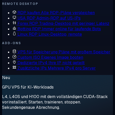
REMOTE DESKTOP
RDP kaufen
Alle RDP-Pläne vergleichen
USA RDP
Admin-RDP auf US-IPs
Forex RDP
Trading-Desktop mit geringer Latenz
Botting RDP
Immer online für laufende Bots
Linux RDP
Linux-Desktop, remote
ADD-ONS
VPS für Speicherung
Pläne mit großem Speicher
Custom ISO
Eigenes Image booten
Dedizierte IPv4
Ihre IP, nicht geteilt
Zusätzliche IPs
Mehrere IPv4 pro Server
Neu
GPU VPS für KI-Workloads
L4, L40S und H100 mit dem vollständigen CUDA-Stack
vorinstalliert. Starten, trainieren, stoppen.
Sekundengenaue Abrechnung.