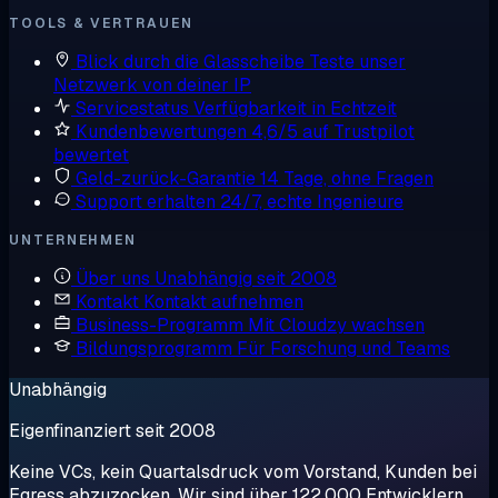
TOOLS & VERTRAUEN
Blick durch die Glasscheibe
Teste unser
Netzwerk von deiner IP
Servicestatus
Verfügbarkeit in Echtzeit
Kundenbewertungen
4,6/5 auf Trustpilot
bewertet
Geld-zurück-Garantie
14 Tage, ohne Fragen
Support erhalten
24/7, echte Ingenieure
UNTERNEHMEN
Über uns
Unabhängig seit 2008
Kontakt
Kontakt aufnehmen
Business-Programm
Mit Cloudzy wachsen
Bildungsprogramm
Für Forschung und Teams
Unabhängig
Eigenfinanziert seit 2008
Keine VCs, kein Quartalsdruck vom Vorstand, Kunden bei
Egress abzuzocken. Wir sind über 122.000 Entwicklern