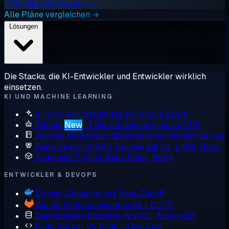
1 Stunde gratis testen →
Alle Pläne vergleichen →
Lösungen
Die Stacks, die KI-Entwickler und Entwickler wirklich
einsetzen.
KI UND MACHINE LEARNING
KI-VPS
Vorinstalliertes PyTorch & CUDA
Ollama
New
LLMs auf deinem eigenen VPS
Jupyter Notebooks
Notebooks auf deinem Server
Deep-Learning-GPU
Training auf L4, L40S, H100
Anaconda
Python-Data-Stack, fertig
ENTWICKLER & DEVOPS
Docker
Container mit Root-Zugriff
GitLab
Selbstgehostetes Git + CI/CD
Datenbanken
Postgres, MySQL, MongoDB
Code-Server
VS Code im Browser