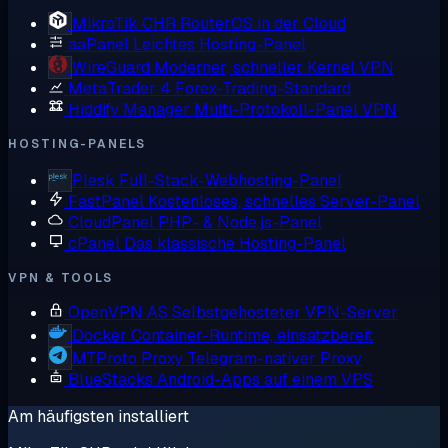
MikroTik CHR
RouterOS in der Cloud
aaPanel
Leichtes Hosting-Panel
WireGuard
Moderner, schneller Kernel VPN
MetaTrader 4
Forex-Trading-Standard
Hiddify Manager
Multi-Protokoll-Panel VPN
HOSTING-PANELS
Plesk
Full-Stack-Webhosting-Panel
FastPanel
Kostenloses, schnelles Server-Panel
CloudPanel
PHP- & Node.js-Panel
cPanel
Das klassische Hosting-Panel
VPN & TOOLS
OpenVPN AS
Selbstgehosteter VPN-Server
Docker
Container-Runtime, einsatzbereit
MTProto Proxy
Telegram-nativer Proxy
BlueStacks
Android-Apps auf einem VPS
Am häufigsten installiert