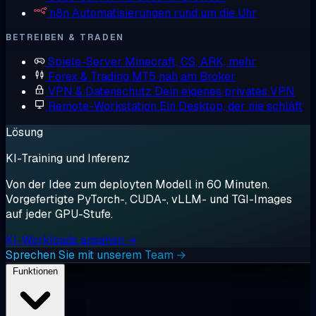
n8n
Automatisierungen rund um die Uhr
BETREIBEN & TRADEN
Spiele-Server
Minecraft, CS, ARK, mehr
Forex & Trading
MT5 nah am Broker
VPN & Datenschutz
Dein eigenes privates VPN
Remote-Workstation
Ein Desktop, der nie schläft
Lösung
KI-Training und Inferenz
Von der Idee zum deployten Modell in 60 Minuten.
Vorgefertigte PyTorch-, CUDA-, vLLM- und TGI-Images
auf jeder GPU-Stufe.
KI-Workloads ansehen →
Sprechen Sie mit unserem Team →
Funktionen