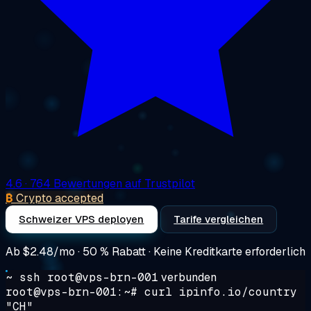
4.6
· 764 Bewertungen auf Trustpilot
₿
Crypto accepted
Schweizer VPS deployen
Tarife vergleichen
Ab
$2.48/mo
· 50 % Rabatt · Keine Kreditkarte erforderlich
~ ssh root@vps-brn-001
verbunden
root@vps-brn-001:~#
curl ipinfo.io/country
"CH"