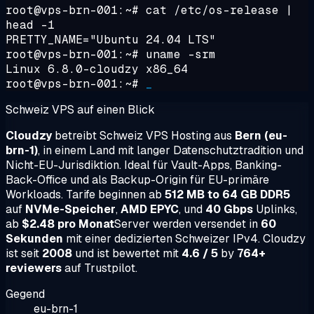
root@vps-brn-001:~#
cat /etc/os-release |
head -1
PRETTY_NAME="Ubuntu 24.04 LTS"
root@vps-brn-001:~#
uname -srm
Linux 6.8.0-cloudzy x86_64
root@vps-brn-001:~#
_
Schweiz VPS auf einen Blick
Cloudzy
betreibt Schweiz VPS Hosting aus
Bern (eu-
brn-1)
, in einem Land mit langer Datenschutztradition und
Nicht-EU-Jurisdiktion. Ideal für Vault-Apps, Banking-
Back-Office und als Backup-Origin für EU-primäre
Workloads. Tarife beginnen ab
512 MB to 64 GB DDR5
auf
NVMe-Speicher
,
AMD EPYC
, und
40 Gbps
Uplinks,
ab
$2.48 pro Monat
Server werden versendet in
60
Sekunden
mit einer dedizierten Schweizer IPv4. Cloudzy
ist seit
2008
und ist bewertet mit
4.6 / 5
by
764+
reviewers
auf Trustpilot.
Gegend
eu-brn-1