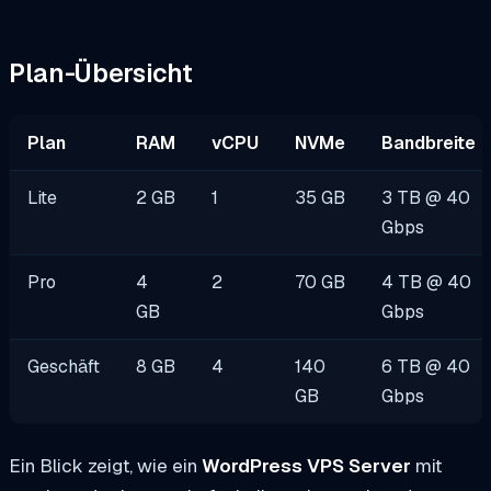
Plan-Übersicht
Plan
RAM
vCPU
NVMe
Bandbreite
Lite
2 GB
1
35 GB
3 TB @ 40
Gbps
Pro
4
2
70 GB
4 TB @ 40
GB
Gbps
Geschäft
8 GB
4
140
6 TB @ 40
GB
Gbps
Ein Blick zeigt, wie ein
WordPress VPS Server
mit