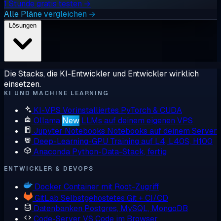
1 Stunde gratis testen →
Alle Pläne vergleichen →
Lösungen
Die Stacks, die KI-Entwickler und Entwickler wirklich
einsetzen.
KI UND MACHINE LEARNING
KI-VPS
Vorinstalliertes PyTorch & CUDA
Ollama
New
LLMs auf deinem eigenen VPS
Jupyter Notebooks
Notebooks auf deinem Server
Deep-Learning-GPU
Training auf L4, L40S, H100
Anaconda
Python-Data-Stack, fertig
ENTWICKLER & DEVOPS
Docker
Container mit Root-Zugriff
GitLab
Selbstgehostetes Git + CI/CD
Datenbanken
Postgres, MySQL, MongoDB
Code-Server
VS Code im Browser