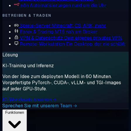
n8n
Automatisierungen rund um die Uhr
BETREIBEN & TRADEN
Spiele-Server
Minecraft, CS, ARK, mehr
Forex & Trading
MT5 nah am Broker
VPN & Datenschutz
Dein eigenes privates VPN
Remote-Workstation
Ein Desktop, der nie schläft
Lösung
KI-Training und Inferenz
Von der Idee zum deployten Modell in 60 Minuten.
Vorgefertigte PyTorch-, CUDA-, vLLM- und TGI-Images
auf jeder GPU-Stufe.
KI-Workloads ansehen →
Sprechen Sie mit unserem Team →
Funktionen