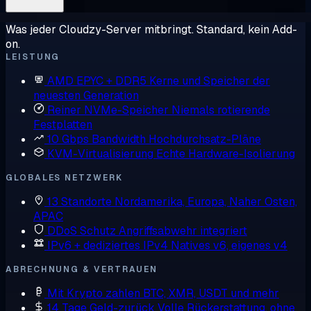
Was jeder Cloudzy-Server mitbringt. Standard, kein Add-
on.
LEISTUNG
AMD EPYC + DDR5
Kerne und Speicher der
neuesten Generation
Reiner NVMe-Speicher
Niemals rotierende
Festplatten
10 Gbps Bandwidth
Hochdurchsatz-Pläne
KVM-Virtualisierung
Echte Hardware-Isolierung
GLOBALES NETZWERK
13 Standorte
Nordamerika, Europa, Naher Osten,
APAC
DDoS Schutz
Angriffsabwehr integriert
IPv6 + dediziertes IPv4
Natives v6, eigenes v4
ABRECHNUNG & VERTRAUEN
Mit Krypto zahlen
BTC, XMR, USDT und mehr
14 Tage Geld-zurück
Volle Rückerstattung, ohne