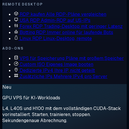
REMOTE DESKTOP
RDP kaufen
Alle RDP-Pläne vergleichen
USA RDP
Admin-RDP auf US-IPs
Forex RDP
Trading-Desktop mit geringer Latenz
Botting RDP
Immer online für laufende Bots
Linux RDP
Linux-Desktop, remote
ADD-ONS
VPS für Speicherung
Pläne mit großem Speicher
Custom ISO
Eigenes Image booten
Dedizierte IPv4
Ihre IP, nicht geteilt
Zusätzliche IPs
Mehrere IPv4 pro Server
Neu
GPU VPS für KI-Workloads
L4, L40S und H100 mit dem vollständigen CUDA-Stack
vorinstalliert. Starten, trainieren, stoppen.
Sekundengenaue Abrechnung.