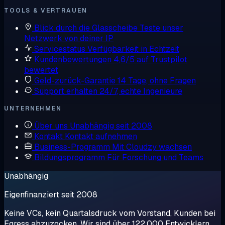
TOOLS & VERTRAUEN
Blick durch die Glasscheibe
Teste unser
Netzwerk von deiner IP
Servicestatus
Verfügbarkeit in Echtzeit
Kundenbewertungen
4,6/5 auf Trustpilot
bewertet
Geld-zurück-Garantie
14 Tage, ohne Fragen
Support erhalten
24/7, echte Ingenieure
UNTERNEHMEN
Über uns
Unabhängig seit 2008
Kontakt
Kontakt aufnehmen
Business-Programm
Mit Cloudzy wachsen
Bildungsprogramm
Für Forschung und Teams
Unabhängig
Eigenfinanziert seit 2008
Keine VCs, kein Quartalsdruck vom Vorstand, Kunden bei
Egress abzuzocken. Wir sind über 122.000 Entwicklern