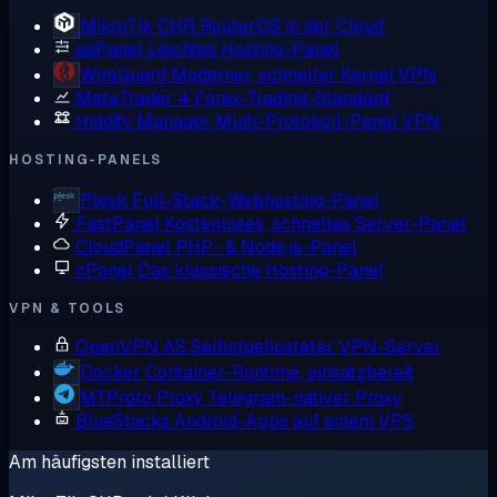
MikroTik CHR
RouterOS in der Cloud
aaPanel
Leichtes Hosting-Panel
WireGuard
Moderner, schneller Kernel VPN
MetaTrader 4
Forex-Trading-Standard
Hiddify Manager
Multi-Protokoll-Panel VPN
HOSTING-PANELS
Plesk
Full-Stack-Webhosting-Panel
FastPanel
Kostenloses, schnelles Server-Panel
CloudPanel
PHP- & Node.js-Panel
cPanel
Das klassische Hosting-Panel
VPN & TOOLS
OpenVPN AS
Selbstgehosteter VPN-Server
Docker
Container-Runtime, einsatzbereit
MTProto Proxy
Telegram-nativer Proxy
BlueStacks
Android-Apps auf einem VPS
Am häufigsten installiert