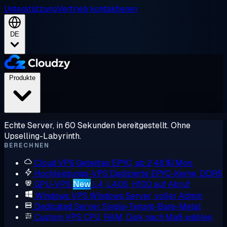
Unterstützung
Vertrieb kontaktieren
DE
Produkte
Echte Server, in 60 Sekunden bereitgestellt. Ohne
Upselling-Labyrinth.
BERECHNEN
Cloud VPS
Geteiltes EPYC, ab 2,48 $/Mon.
Hochleistungs-VPS
Dedizierte EPYC-Kerne, DDR5
GPU-VPS
New
L4, L40S, H100 auf Abruf
Windows VPS
Windows Server, voller Admin
Dedicated Server
Single-Tenant-Bare-Metal
Custom VPS
CPU, RAM, Disk nach Maß wählen