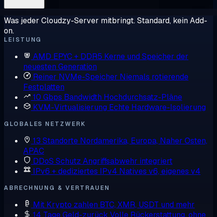
Was jeder Cloudzy-Server mitbringt. Standard, kein Add-
on.
LEISTUNG
AMD EPYC + DDR5
Kerne und Speicher der
neuesten Generation
Reiner NVMe-Speicher
Niemals rotierende
Festplatten
10 Gbps Bandwidth
Hochdurchsatz-Pläne
KVM-Virtualisierung
Echte Hardware-Isolierung
GLOBALES NETZWERK
13 Standorte
Nordamerika, Europa, Naher Osten,
APAC
DDoS Schutz
Angriffsabwehr integriert
IPv6 + dediziertes IPv4
Natives v6, eigenes v4
ABRECHNUNG & VERTRAUEN
Mit Krypto zahlen
BTC, XMR, USDT und mehr
14 Tage Geld-zurück
Volle Rückerstattung, ohne