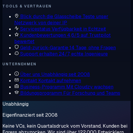
TOOLS & VERTRAUEN
Blick durch die Glasscheibe
Teste unser
Netzwerk von deiner IP
Servicestatus
Verfügbarkeit in Echtzeit
Kundenbewertungen
4,6/5 auf Trustpilot
bewertet
Geld-zurück-Garantie
14 Tage, ohne Fragen
Support erhalten
24/7, echte Ingenieure
UNTERNEHMEN
Über uns
Unabhängig seit 2008
Kontakt
Kontakt aufnehmen
Business-Programm
Mit Cloudzy wachsen
Bildungsprogramm
Für Forschung und Teams
Unabhängig
Eigenfinanziert seit 2008
Keine VCs, kein Quartalsdruck vom Vorstand, Kunden bei
Egress abzuzocken. Wir sind über 122.000 Entwicklern