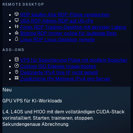
REMOTE DESKTOP
RDP kaufen
Alle RDP-Pläne vergleichen
USA RDP
Admin-RDP auf US-IPs
Forex RDP
Trading-Desktop mit geringer Latenz
Botting RDP
Immer online für laufende Bots
Linux RDP
Linux-Desktop, remote
ADD-ONS
VPS für Speicherung
Pläne mit großem Speicher
Custom ISO
Eigenes Image booten
Dedizierte IPv4
Ihre IP, nicht geteilt
Zusätzliche IPs
Mehrere IPv4 pro Server
Neu
GPU VPS für KI-Workloads
L4, L40S und H100 mit dem vollständigen CUDA-Stack
vorinstalliert. Starten, trainieren, stoppen.
Sekundengenaue Abrechnung.