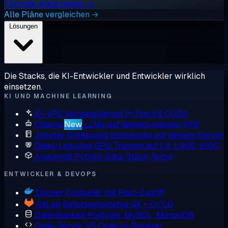
1 Stunde gratis testen →
Alle Pläne vergleichen →
Lösungen
Die Stacks, die KI-Entwickler und Entwickler wirklich
einsetzen.
KI UND MACHINE LEARNING
KI-VPS
Vorinstalliertes PyTorch & CUDA
Ollama
New
LLMs auf deinem eigenen VPS
Jupyter Notebooks
Notebooks auf deinem Server
Deep-Learning-GPU
Training auf L4, L40S, H100
Anaconda
Python-Data-Stack, fertig
ENTWICKLER & DEVOPS
Docker
Container mit Root-Zugriff
GitLab
Selbstgehostetes Git + CI/CD
Datenbanken
Postgres, MySQL, MongoDB
Code-Server
VS Code im Browser