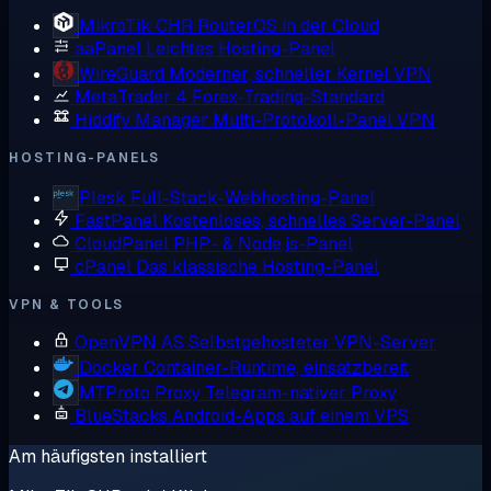
MikroTik CHR
RouterOS in der Cloud
aaPanel
Leichtes Hosting-Panel
WireGuard
Moderner, schneller Kernel VPN
MetaTrader 4
Forex-Trading-Standard
Hiddify Manager
Multi-Protokoll-Panel VPN
HOSTING-PANELS
Plesk
Full-Stack-Webhosting-Panel
FastPanel
Kostenloses, schnelles Server-Panel
CloudPanel
PHP- & Node.js-Panel
cPanel
Das klassische Hosting-Panel
VPN & TOOLS
OpenVPN AS
Selbstgehosteter VPN-Server
Docker
Container-Runtime, einsatzbereit
MTProto Proxy
Telegram-nativer Proxy
BlueStacks
Android-Apps auf einem VPS
Am häufigsten installiert