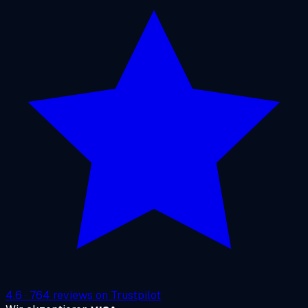
4.6
·
764
reviews on
Trustpilot