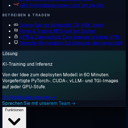
n8n
Automatisierungen rund um die Uhr
BETREIBEN & TRADEN
Spiele-Server
Minecraft, CS, ARK, mehr
Forex & Trading
MT5 nah am Broker
VPN & Datenschutz
Dein eigenes privates VPN
Remote-Workstation
Ein Desktop, der nie schläft
Lösung
KI-Training und Inferenz
Von der Idee zum deployten Modell in 60 Minuten.
Vorgefertigte PyTorch-, CUDA-, vLLM- und TGI-Images
auf jeder GPU-Stufe.
KI-Workloads ansehen →
Sprechen Sie mit unserem Team →
Funktionen