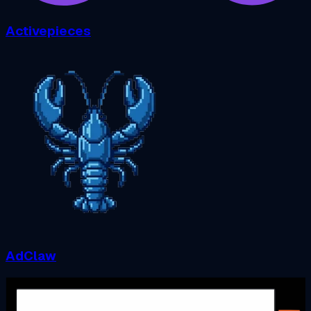
Activepieces
AdClaw