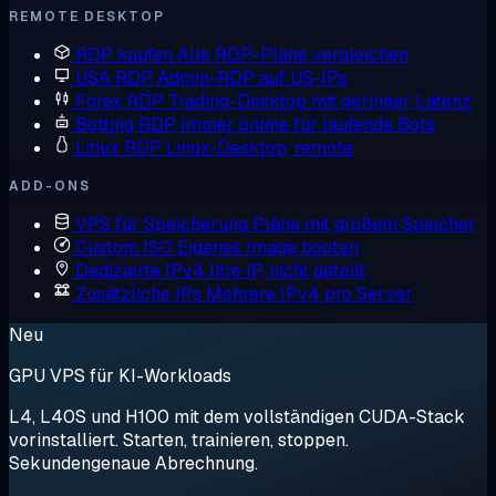
REMOTE DESKTOP
RDP kaufen
Alle RDP-Pläne vergleichen
USA RDP
Admin-RDP auf US-IPs
Forex RDP
Trading-Desktop mit geringer Latenz
Botting RDP
Immer online für laufende Bots
Linux RDP
Linux-Desktop, remote
ADD-ONS
VPS für Speicherung
Pläne mit großem Speicher
Custom ISO
Eigenes Image booten
Dedizierte IPv4
Ihre IP, nicht geteilt
Zusätzliche IPs
Mehrere IPv4 pro Server
Neu
GPU VPS für KI-Workloads
L4, L40S und H100 mit dem vollständigen CUDA-Stack
vorinstalliert. Starten, trainieren, stoppen.
Sekundengenaue Abrechnung.