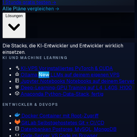
1 Stunde gratis testen →
Alle Pläne vergleichen →
Lösungen
Die Stacks, die KI-Entwickler und Entwickler wirklich
einsetzen.
KI UND MACHINE LEARNING
KI-VPS
Vorinstalliertes PyTorch & CUDA
Ollama
New
LLMs auf deinem eigenen VPS
Jupyter Notebooks
Notebooks auf deinem Server
Deep-Learning-GPU
Training auf L4, L40S, H100
Anaconda
Python-Data-Stack, fertig
ENTWICKLER & DEVOPS
Docker
Container mit Root-Zugriff
GitLab
Selbstgehostetes Git + CI/CD
Datenbanken
Postgres, MySQL, MongoDB
Code-Server
VS Code im Browser