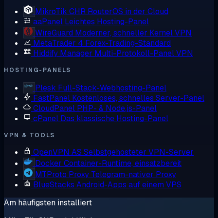
MikroTik CHR
RouterOS in der Cloud
aaPanel
Leichtes Hosting-Panel
WireGuard
Moderner, schneller Kernel VPN
MetaTrader 4
Forex-Trading-Standard
Hiddify Manager
Multi-Protokoll-Panel VPN
HOSTING-PANELS
Plesk
Full-Stack-Webhosting-Panel
FastPanel
Kostenloses, schnelles Server-Panel
CloudPanel
PHP- & Node.js-Panel
cPanel
Das klassische Hosting-Panel
VPN & TOOLS
OpenVPN AS
Selbstgehosteter VPN-Server
Docker
Container-Runtime, einsatzbereit
MTProto Proxy
Telegram-nativer Proxy
BlueStacks
Android-Apps auf einem VPS
Am häufigsten installiert