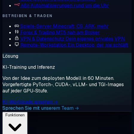
n8n
Automatisierungen rund um die Uhr
BETREIBEN & TRADEN
Spiele-Server
Minecraft, CS, ARK, mehr
Forex & Trading
MT5 nah am Broker
VPN & Datenschutz
Dein eigenes privates VPN
Remote-Workstation
Ein Desktop, der nie schläft
Lösung
KI-Training und Inferenz
Von der Idee zum deployten Modell in 60 Minuten.
Vorgefertigte PyTorch-, CUDA-, vLLM- und TGI-Images
auf jeder GPU-Stufe.
KI-Workloads ansehen →
Sprechen Sie mit unserem Team →
Funktionen