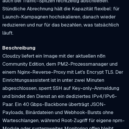
auch bei Traffic-Spitzen rechtzeitig abschließen.
Stündliche Abrechnung hält die Kapazität flexibel: für
Launch-Kampagnen hochskalieren, danach wieder
reduzieren und nur für das bezahlen, was tatsächlich
läuft.
Beschreibung
Cloudzy liefert ein Image mit der aktuellen n8n
Community Edition, dem PM2-Prozessmanager und
einem Nginx-Reverse-Proxy mit Let's Encrypt TLS. Der
Einrichtungsassistent ist in unter zwei Minuten
abgeschlossen, sperrt SSH auf Key-only-Anmeldung
und bindet den Dienst an ein dediziertes IPv4/IPv6-
Paar. Ein 40 Gbps-Backbone überträgt JSON-
Payloads, Binärdateien und Webhook-Bursts ohne
Warteschlangen, während Root-Zugriff für eigene npm-
Module oder systemweites Monitoring offen bleibt.