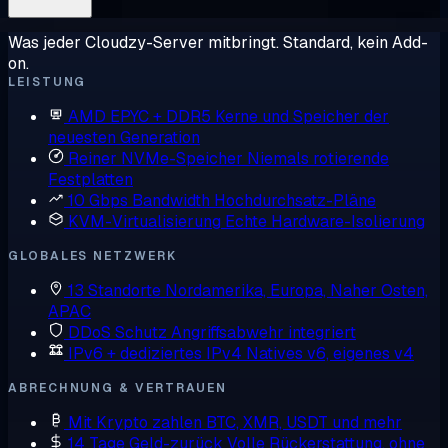
Was jeder Cloudzy-Server mitbringt. Standard, kein Add-
on.
LEISTUNG
AMD EPYC + DDR5
Kerne und Speicher der
neuesten Generation
Reiner NVMe-Speicher
Niemals rotierende
Festplatten
10 Gbps Bandwidth
Hochdurchsatz-Pläne
KVM-Virtualisierung
Echte Hardware-Isolierung
GLOBALES NETZWERK
13 Standorte
Nordamerika, Europa, Naher Osten,
APAC
DDoS Schutz
Angriffsabwehr integriert
IPv6 + dediziertes IPv4
Natives v6, eigenes v4
ABRECHNUNG & VERTRAUEN
Mit Krypto zahlen
BTC, XMR, USDT und mehr
14 Tage Geld-zurück
Volle Rückerstattung, ohne