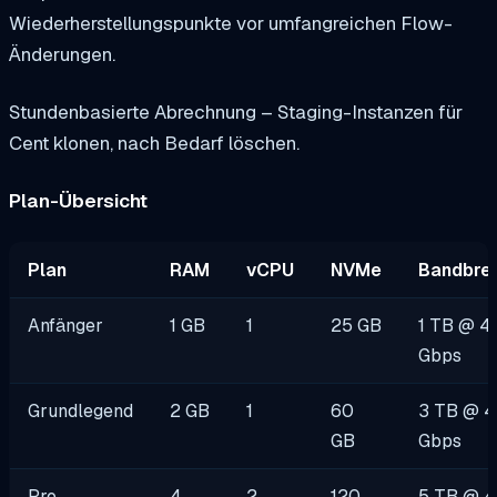
Wiederherstellungspunkte vor umfangreichen Flow-
Änderungen.
Stundenbasierte Abrechnung – Staging-Instanzen für
Cent klonen, nach Bedarf löschen.
Plan-Übersicht
Plan
RAM
vCPU
NVMe
Bandbrei
Anfänger
1 GB
1
25 GB
1 TB @ 4
Gbps
Grundlegend
2 GB
1
60
3 TB @ 
GB
Gbps
Pro
4
2
120
5 TB @ 