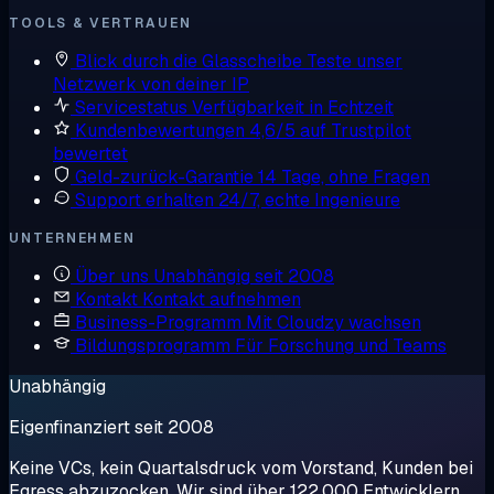
TOOLS & VERTRAUEN
Blick durch die Glasscheibe
Teste unser
Netzwerk von deiner IP
Servicestatus
Verfügbarkeit in Echtzeit
Kundenbewertungen
4,6/5 auf Trustpilot
bewertet
Geld-zurück-Garantie
14 Tage, ohne Fragen
Support erhalten
24/7, echte Ingenieure
UNTERNEHMEN
Über uns
Unabhängig seit 2008
Kontakt
Kontakt aufnehmen
Business-Programm
Mit Cloudzy wachsen
Bildungsprogramm
Für Forschung und Teams
Unabhängig
Eigenfinanziert seit 2008
Keine VCs, kein Quartalsdruck vom Vorstand, Kunden bei
Egress abzuzocken. Wir sind über 122.000 Entwicklern