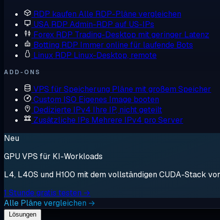
RDP kaufen
Alle RDP-Pläne vergleichen
USA RDP
Admin-RDP auf US-IPs
Forex RDP
Trading-Desktop mit geringer Latenz
Botting RDP
Immer online für laufende Bots
Linux RDP
Linux-Desktop, remote
ADD-ONS
VPS für Speicherung
Pläne mit großem Speicher
Custom ISO
Eigenes Image booten
Dedizierte IPv4
Ihre IP, nicht geteilt
Zusätzliche IPs
Mehrere IPv4 pro Server
Neu
GPU VPS für KI-Workloads
L4, L40S und H100 mit dem vollständigen CUDA-Stack vorin
1 Stunde gratis testen →
Alle Pläne vergleichen →
Lösungen