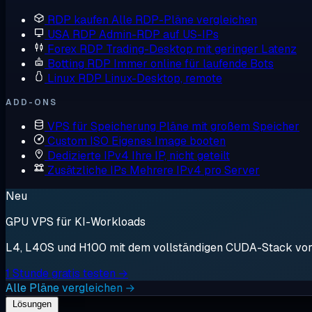
RDP kaufen
Alle RDP-Pläne vergleichen
USA RDP
Admin-RDP auf US-IPs
Forex RDP
Trading-Desktop mit geringer Latenz
Botting RDP
Immer online für laufende Bots
Linux RDP
Linux-Desktop, remote
ADD-ONS
VPS für Speicherung
Pläne mit großem Speicher
Custom ISO
Eigenes Image booten
Dedizierte IPv4
Ihre IP, nicht geteilt
Zusätzliche IPs
Mehrere IPv4 pro Server
Neu
GPU VPS für KI-Workloads
L4, L40S und H100 mit dem vollständigen CUDA-Stack vorin
1 Stunde gratis testen →
Alle Pläne vergleichen →
Lösungen