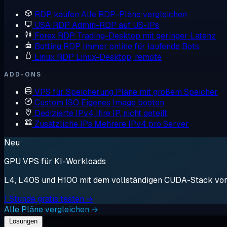
RDP kaufen
Alle RDP-Pläne vergleichen
USA RDP
Admin-RDP auf US-IPs
Forex RDP
Trading-Desktop mit geringer Latenz
Botting RDP
Immer online für laufende Bots
Linux RDP
Linux-Desktop, remote
ADD-ONS
VPS für Speicherung
Pläne mit großem Speicher
Custom ISO
Eigenes Image booten
Dedizierte IPv4
Ihre IP, nicht geteilt
Zusätzliche IPs
Mehrere IPv4 pro Server
Neu
GPU VPS für KI-Workloads
L4, L40S und H100 mit dem vollständigen CUDA-Stack vorin
1 Stunde gratis testen →
Alle Pläne vergleichen →
Lösungen