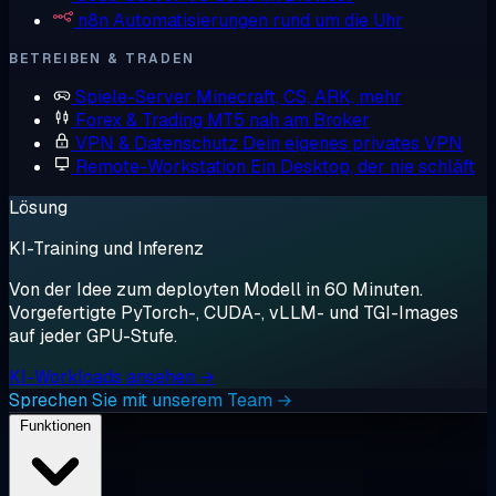
n8n
Automatisierungen rund um die Uhr
BETREIBEN & TRADEN
Spiele-Server
Minecraft, CS, ARK, mehr
Forex & Trading
MT5 nah am Broker
VPN & Datenschutz
Dein eigenes privates VPN
Remote-Workstation
Ein Desktop, der nie schläft
Lösung
KI-Training und Inferenz
Von der Idee zum deployten Modell in 60 Minuten.
Vorgefertigte PyTorch-, CUDA-, vLLM- und TGI-Images
auf jeder GPU-Stufe.
KI-Workloads ansehen →
Sprechen Sie mit unserem Team →
Funktionen