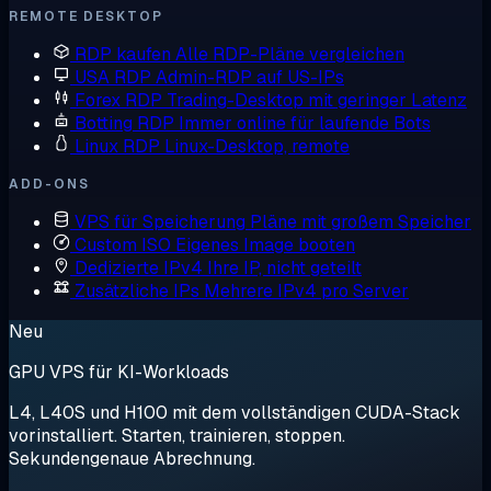
REMOTE DESKTOP
RDP kaufen
Alle RDP-Pläne vergleichen
USA RDP
Admin-RDP auf US-IPs
Forex RDP
Trading-Desktop mit geringer Latenz
Botting RDP
Immer online für laufende Bots
Linux RDP
Linux-Desktop, remote
ADD-ONS
VPS für Speicherung
Pläne mit großem Speicher
Custom ISO
Eigenes Image booten
Dedizierte IPv4
Ihre IP, nicht geteilt
Zusätzliche IPs
Mehrere IPv4 pro Server
Neu
GPU VPS für KI-Workloads
L4, L40S und H100 mit dem vollständigen CUDA-Stack
vorinstalliert. Starten, trainieren, stoppen.
Sekundengenaue Abrechnung.