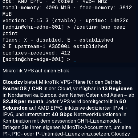
cpu: AMD EPYC · 2 cores · 4264 MHz
total-memory: 4096 MiB · free-memory: 3812
MiB
version: 7.15.3 (stable) · uptime: 14m22s
[admin@chr-edge-001] >
/routing bgp peer
print
Flags: X - disabled, E - established
0 E upstream-1 AS65001 established
prefixes-received: 412
[admin@chr-edge-001] >
_
MikroTik VPS auf einen Blick
Cloudzy
bietet MikroTik VPS-Pläne für den Betrieb
RouterOS / CHR
in der Cloud, verfügbar in
13 Regionen
in Nordamerika, Europa, dem Nahen Osten und Asien – ab
$2.48 per month
. Jeder VPS wird bereitgestellt in
60
Sekunden
auf AMD EPYC, inklusive dedizierter IPv4 +
IPv6, und unterstützt
40 Gbps
Netzwerkfunktionen in
Kombination mit dem passenden CHR-Lizenzmodell.
Bringen Sie Ihren eigenen MikroTik-Account mit, um eine
P1-, P10- oder P-Unlimited-Lizenz einzusetzen. Cloudzy