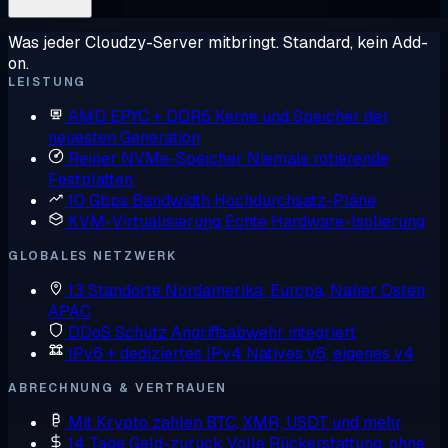
Was jeder Cloudzy-Server mitbringt. Standard, kein Add-
on.
LEISTUNG
AMD EPYC + DDR5
Kerne und Speicher der
neuesten Generation
Reiner NVMe-Speicher
Niemals rotierende
Festplatten
10 Gbps Bandwidth
Hochdurchsatz-Pläne
KVM-Virtualisierung
Echte Hardware-Isolierung
GLOBALES NETZWERK
13 Standorte
Nordamerika, Europa, Naher Osten,
APAC
DDoS Schutz
Angriffsabwehr integriert
IPv6 + dediziertes IPv4
Natives v6, eigenes v4
ABRECHNUNG & VERTRAUEN
Mit Krypto zahlen
BTC, XMR, USDT und mehr
14 Tage Geld-zurück
Volle Rückerstattung, ohne