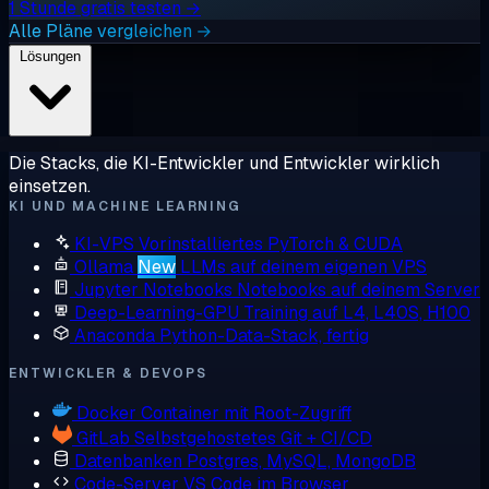
1 Stunde gratis testen →
Alle Pläne vergleichen →
Lösungen
Die Stacks, die KI-Entwickler und Entwickler wirklich
einsetzen.
KI UND MACHINE LEARNING
KI-VPS
Vorinstalliertes PyTorch & CUDA
Ollama
New
LLMs auf deinem eigenen VPS
Jupyter Notebooks
Notebooks auf deinem Server
Deep-Learning-GPU
Training auf L4, L40S, H100
Anaconda
Python-Data-Stack, fertig
ENTWICKLER & DEVOPS
Docker
Container mit Root-Zugriff
GitLab
Selbstgehostetes Git + CI/CD
Datenbanken
Postgres, MySQL, MongoDB
Code-Server
VS Code im Browser