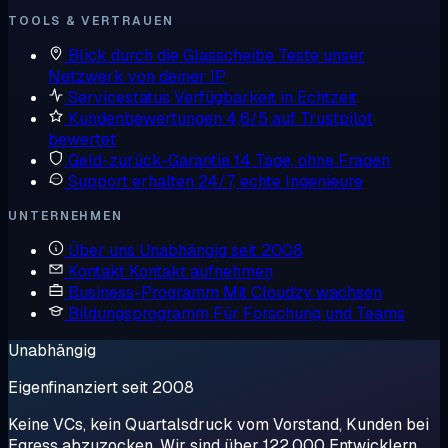
TOOLS & VERTRAUEN
Blick durch die Glasscheibe
Teste unser
Netzwerk von deiner IP
Servicestatus
Verfügbarkeit in Echtzeit
Kundenbewertungen
4,6/5 auf Trustpilot
bewertet
Geld-zurück-Garantie
14 Tage, ohne Fragen
Support erhalten
24/7, echte Ingenieure
UNTERNEHMEN
Über uns
Unabhängig seit 2008
Kontakt
Kontakt aufnehmen
Business-Programm
Mit Cloudzy wachsen
Bildungsprogramm
Für Forschung und Teams
Unabhängig
Eigenfinanziert seit 2008
Keine VCs, kein Quartalsdruck vom Vorstand, Kunden bei
Egress abzuzocken. Wir sind über 122.000 Entwicklern