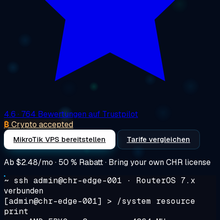
4.6
· 764 Bewertungen auf Trustpilot
₿
Crypto accepted
MikroTik VPS bereitstellen
Tarife vergleichen
Ab
$2.48/mo
· 50 % Rabatt · Bring your own CHR license
~ ssh admin@chr-edge-001 · RouterOS 7.x
verbunden
[admin@chr-edge-001] >
/system resource
print