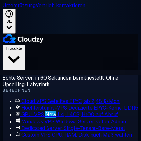
Unterstützung
Vertrieb kontaktieren
DE
Produkte
Echte Server, in 60 Sekunden bereitgestellt. Ohne
Upselling-Labyrinth.
BERECHNEN
Cloud VPS
Geteiltes EPYC, ab 2,48 $/Mon.
Hochleistungs-VPS
Dedizierte EPYC-Kerne, DDR5
GPU-VPS
New
L4, L40S, H100 auf Abruf
Windows VPS
Windows Server, voller Admin
Dedicated Server
Single-Tenant-Bare-Metal
Custom VPS
CPU, RAM, Disk nach Maß wählen