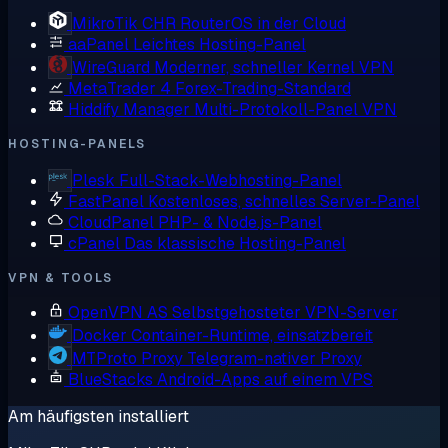
MikroTik CHR
RouterOS in der Cloud
aaPanel
Leichtes Hosting-Panel
WireGuard
Moderner, schneller Kernel VPN
MetaTrader 4
Forex-Trading-Standard
Hiddify Manager
Multi-Protokoll-Panel VPN
HOSTING-PANELS
Plesk
Full-Stack-Webhosting-Panel
FastPanel
Kostenloses, schnelles Server-Panel
CloudPanel
PHP- & Node.js-Panel
cPanel
Das klassische Hosting-Panel
VPN & TOOLS
OpenVPN AS
Selbstgehosteter VPN-Server
Docker
Container-Runtime, einsatzbereit
MTProto Proxy
Telegram-nativer Proxy
BlueStacks
Android-Apps auf einem VPS
Am häufigsten installiert