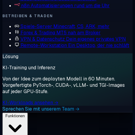
n8n
Automatisierungen rund um die Uhr
BETREIBEN & TRADEN
Spiele-Server
Minecraft, CS, ARK, mehr
Forex & Trading
MT5 nah am Broker
VPN & Datenschutz
Dein eigenes privates VPN
Remote-Workstation
Ein Desktop, der nie schläft
Lösung
KI-Training und Inferenz
Von der Idee zum deployten Modell in 60 Minuten.
Vorgefertigte PyTorch-, CUDA-, vLLM- und TGI-Images
auf jeder GPU-Stufe.
KI-Workloads ansehen →
Sprechen Sie mit unserem Team →
Funktionen