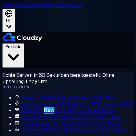
Unterstützung
Vertrieb kontaktieren
DE
Produkte
Echte Server, in 60 Sekunden bereitgestellt. Ohne
Upselling-Labyrinth.
BERECHNEN
Cloud VPS
Geteiltes EPYC, ab 2,48 $/Mon.
Hochleistungs-VPS
Dedizierte EPYC-Kerne, DDR5
GPU-VPS
New
L4, L40S, H100 auf Abruf
Windows VPS
Windows Server, voller Admin
Dedicated Server
Single-Tenant-Bare-Metal
Custom VPS
CPU, RAM, Disk nach Maß wählen