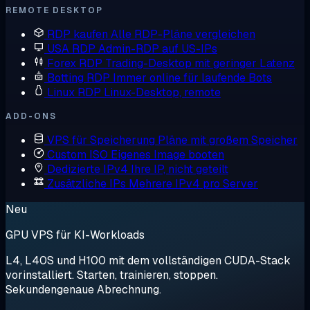
REMOTE DESKTOP
RDP kaufen
Alle RDP-Pläne vergleichen
USA RDP
Admin-RDP auf US-IPs
Forex RDP
Trading-Desktop mit geringer Latenz
Botting RDP
Immer online für laufende Bots
Linux RDP
Linux-Desktop, remote
ADD-ONS
VPS für Speicherung
Pläne mit großem Speicher
Custom ISO
Eigenes Image booten
Dedizierte IPv4
Ihre IP, nicht geteilt
Zusätzliche IPs
Mehrere IPv4 pro Server
Neu
GPU VPS für KI-Workloads
L4, L40S und H100 mit dem vollständigen CUDA-Stack
vorinstalliert. Starten, trainieren, stoppen.
Sekundengenaue Abrechnung.