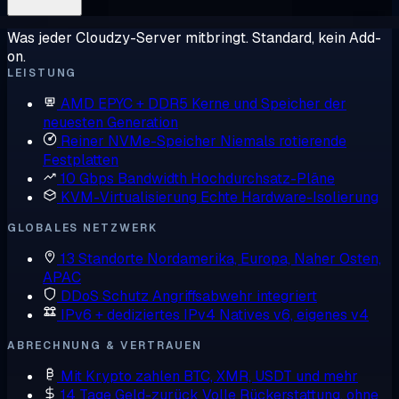
Was jeder Cloudzy-Server mitbringt. Standard, kein Add-
on.
LEISTUNG
AMD EPYC + DDR5
Kerne und Speicher der
neuesten Generation
Reiner NVMe-Speicher
Niemals rotierende
Festplatten
10 Gbps Bandwidth
Hochdurchsatz-Pläne
KVM-Virtualisierung
Echte Hardware-Isolierung
GLOBALES NETZWERK
13 Standorte
Nordamerika, Europa, Naher Osten,
APAC
DDoS Schutz
Angriffsabwehr integriert
IPv6 + dediziertes IPv4
Natives v6, eigenes v4
ABRECHNUNG & VERTRAUEN
Mit Krypto zahlen
BTC, XMR, USDT und mehr
14 Tage Geld-zurück
Volle Rückerstattung, ohne