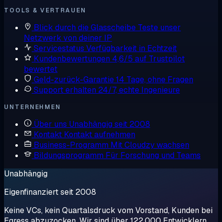
TOOLS & VERTRAUEN
Blick durch die Glasscheibe
Teste unser
Netzwerk von deiner IP
Servicestatus
Verfügbarkeit in Echtzeit
Kundenbewertungen
4,6/5 auf Trustpilot
bewertet
Geld-zurück-Garantie
14 Tage, ohne Fragen
Support erhalten
24/7, echte Ingenieure
UNTERNEHMEN
Über uns
Unabhängig seit 2008
Kontakt
Kontakt aufnehmen
Business-Programm
Mit Cloudzy wachsen
Bildungsprogramm
Für Forschung und Teams
Unabhängig
Eigenfinanziert seit 2008
Keine VCs, kein Quartalsdruck vom Vorstand, Kunden bei
Egress abzuzocken. Wir sind über 122.000 Entwicklern