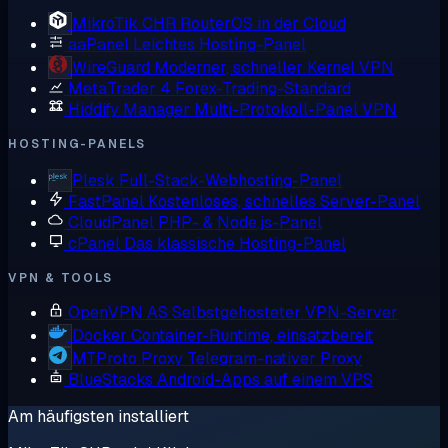
MikroTik CHR
RouterOS in der Cloud
aaPanel
Leichtes Hosting-Panel
WireGuard
Moderner, schneller Kernel VPN
MetaTrader 4
Forex-Trading-Standard
Hiddify Manager
Multi-Protokoll-Panel VPN
HOSTING-PANELS
Plesk
Full-Stack-Webhosting-Panel
FastPanel
Kostenloses, schnelles Server-Panel
CloudPanel
PHP- & Node.js-Panel
cPanel
Das klassische Hosting-Panel
VPN & TOOLS
OpenVPN AS
Selbstgehosteter VPN-Server
Docker
Container-Runtime, einsatzbereit
MTProto Proxy
Telegram-nativer Proxy
BlueStacks
Android-Apps auf einem VPS
Am häufigsten installiert