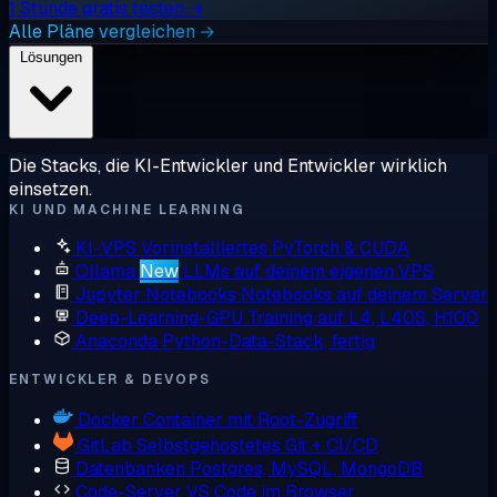
1 Stunde gratis testen →
Alle Pläne vergleichen →
Lösungen
Die Stacks, die KI-Entwickler und Entwickler wirklich
einsetzen.
KI UND MACHINE LEARNING
KI-VPS
Vorinstalliertes PyTorch & CUDA
Ollama
New
LLMs auf deinem eigenen VPS
Jupyter Notebooks
Notebooks auf deinem Server
Deep-Learning-GPU
Training auf L4, L40S, H100
Anaconda
Python-Data-Stack, fertig
ENTWICKLER & DEVOPS
Docker
Container mit Root-Zugriff
GitLab
Selbstgehostetes Git + CI/CD
Datenbanken
Postgres, MySQL, MongoDB
Code-Server
VS Code im Browser