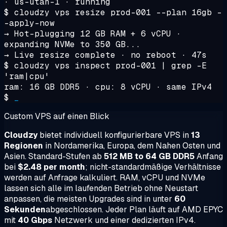
· us-utah-1 · running
$
cloudzy vps resize prod-001 --plan 16gb -
-apply-now
→ Hot-plugging 12 GB RAM + 6 vCPU ·
expanding NVMe to 350 GB...
→ Live resize complete · no reboot · 47s
$
cloudzy vps inspect prod-001 | grep -E
'ram|cpu'
ram: 16 GB DDR5 · cpu: 8 vCPU · same IPv4
$
_
Custom VPS auf einen Blick
Cloudzy
bietet individuell konfigurierbare VPS in
13
Regionen
in Nordamerika, Europa, dem Nahen Osten und
Asien. Standard-Stufen ab
512 MB to 64 GB DDR5
Anfang
bei
$2.48 per month
; nicht-standardmäßige Verhältnisse
werden auf Anfrage kalkuliert. RAM, vCPU und NVMe
lassen sich alle im laufenden Betrieb ohne Neustart
anpassen, die meisten Upgrades sind in unter
60
Sekunden
abgeschlossen. Jeder Plan läuft auf AMD EPYC
mit
40 Gbps
Netzwerk und einer dedizierten IPv4.