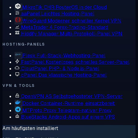
MikroTik CHR
RouterOS in der Cloud
aaPanel
Leichtes Hosting-Panel
WireGuard
Moderner, schneller Kernel VPN
MetaTrader 4
Forex-Trading-Standard
Hiddify Manager
Multi-Protokoll-Panel VPN
HOSTING-PANELS
Plesk
Full-Stack-Webhosting-Panel
FastPanel
Kostenloses, schnelles Server-Panel
CloudPanel
PHP- & Node.js-Panel
cPanel
Das klassische Hosting-Panel
VPN & TOOLS
OpenVPN AS
Selbstgehosteter VPN-Server
Docker
Container-Runtime, einsatzbereit
MTProto Proxy
Telegram-nativer Proxy
BlueStacks
Android-Apps auf einem VPS
Am häufigsten installiert