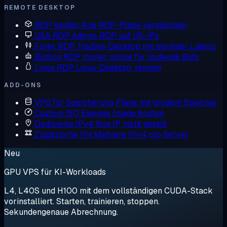
REMOTE DESKTOP
RDP kaufen
Alle RDP-Pläne vergleichen
USA RDP
Admin-RDP auf US-IPs
Forex RDP
Trading-Desktop mit geringer Latenz
Botting RDP
Immer online für laufende Bots
Linux RDP
Linux-Desktop, remote
ADD-ONS
VPS für Speicherung
Pläne mit großem Speicher
Custom ISO
Eigenes Image booten
Dedizierte IPv4
Ihre IP, nicht geteilt
Zusätzliche IPs
Mehrere IPv4 pro Server
Neu
GPU VPS für KI-Workloads
L4, L40S und H100 mit dem vollständigen CUDA-Stack
vorinstalliert. Starten, trainieren, stoppen.
Sekundengenaue Abrechnung.