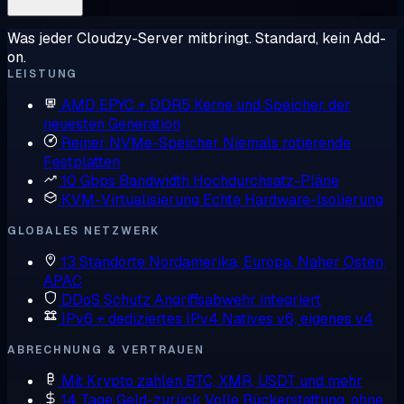
Was jeder Cloudzy-Server mitbringt. Standard, kein Add-
on.
LEISTUNG
AMD EPYC + DDR5
Kerne und Speicher der
neuesten Generation
Reiner NVMe-Speicher
Niemals rotierende
Festplatten
10 Gbps Bandwidth
Hochdurchsatz-Pläne
KVM-Virtualisierung
Echte Hardware-Isolierung
GLOBALES NETZWERK
13 Standorte
Nordamerika, Europa, Naher Osten,
APAC
DDoS Schutz
Angriffsabwehr integriert
IPv6 + dediziertes IPv4
Natives v6, eigenes v4
ABRECHNUNG & VERTRAUEN
Mit Krypto zahlen
BTC, XMR, USDT und mehr
14 Tage Geld-zurück
Volle Rückerstattung, ohne