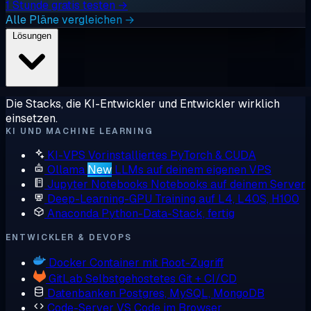
1 Stunde gratis testen →
Alle Pläne vergleichen →
Lösungen
Die Stacks, die KI-Entwickler und Entwickler wirklich
einsetzen.
KI UND MACHINE LEARNING
KI-VPS
Vorinstalliertes PyTorch & CUDA
Ollama
New
LLMs auf deinem eigenen VPS
Jupyter Notebooks
Notebooks auf deinem Server
Deep-Learning-GPU
Training auf L4, L40S, H100
Anaconda
Python-Data-Stack, fertig
ENTWICKLER & DEVOPS
Docker
Container mit Root-Zugriff
GitLab
Selbstgehostetes Git + CI/CD
Datenbanken
Postgres, MySQL, MongoDB
Code-Server
VS Code im Browser