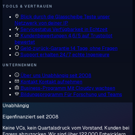
TOOLS & VERTRAUEN
Blick durch die Glasscheibe
Teste unser
Netzwerk von deiner IP
Servicestatus
Verfügbarkeit in Echtzeit
Kundenbewertungen
4,6/5 auf Trustpilot
bewertet
Geld-zurück-Garantie
14 Tage, ohne Fragen
Support erhalten
24/7, echte Ingenieure
UNTERNEHMEN
Über uns
Unabhängig seit 2008
Kontakt
Kontakt aufnehmen
Business-Programm
Mit Cloudzy wachsen
Bildungsprogramm
Für Forschung und Teams
Unabhängig
Eigenfinanziert seit 2008
Keine VCs, kein Quartalsdruck vom Vorstand, Kunden bei
Egress abzuzocken. Wir sind über 122.000 Entwicklern