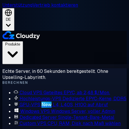
Unterstützung
Vertrieb kontaktieren
DE
Produkte
Echte Server, in 60 Sekunden bereitgestellt. Ohne
Upselling-Labyrinth.
BERECHNEN
Cloud VPS
Geteiltes EPYC, ab 2,48 $/Mon.
Hochleistungs-VPS
Dedizierte EPYC-Kerne, DDR5
GPU-VPS
New
L4, L40S, H100 auf Abruf
Windows VPS
Windows Server, voller Admin
Dedicated Server
Single-Tenant-Bare-Metal
Custom VPS
CPU, RAM, Disk nach Maß wählen