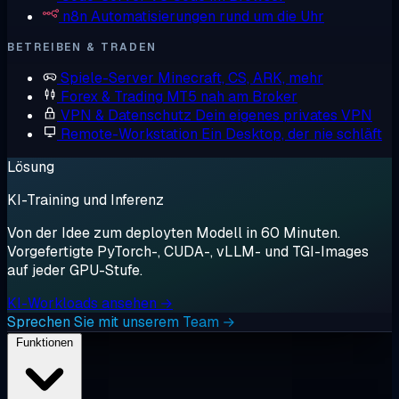
n8n
Automatisierungen rund um die Uhr
BETREIBEN & TRADEN
Spiele-Server
Minecraft, CS, ARK, mehr
Forex & Trading
MT5 nah am Broker
VPN & Datenschutz
Dein eigenes privates VPN
Remote-Workstation
Ein Desktop, der nie schläft
Lösung
KI-Training und Inferenz
Von der Idee zum deployten Modell in 60 Minuten.
Vorgefertigte PyTorch-, CUDA-, vLLM- und TGI-Images
auf jeder GPU-Stufe.
KI-Workloads ansehen →
Sprechen Sie mit unserem Team →
Funktionen