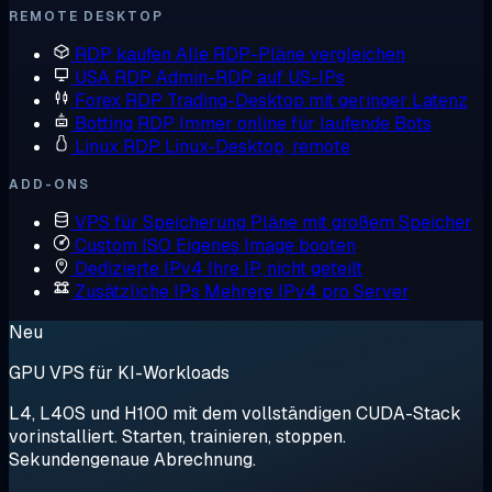
REMOTE DESKTOP
RDP kaufen
Alle RDP-Pläne vergleichen
USA RDP
Admin-RDP auf US-IPs
Forex RDP
Trading-Desktop mit geringer Latenz
Botting RDP
Immer online für laufende Bots
Linux RDP
Linux-Desktop, remote
ADD-ONS
VPS für Speicherung
Pläne mit großem Speicher
Custom ISO
Eigenes Image booten
Dedizierte IPv4
Ihre IP, nicht geteilt
Zusätzliche IPs
Mehrere IPv4 pro Server
Neu
GPU VPS für KI-Workloads
L4, L40S und H100 mit dem vollständigen CUDA-Stack
vorinstalliert. Starten, trainieren, stoppen.
Sekundengenaue Abrechnung.