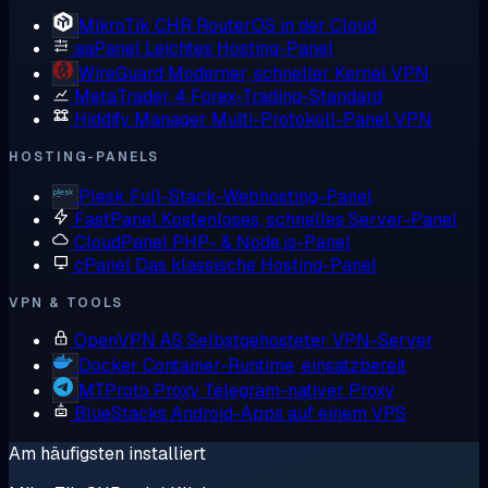
MikroTik CHR
RouterOS in der Cloud
aaPanel
Leichtes Hosting-Panel
WireGuard
Moderner, schneller Kernel VPN
MetaTrader 4
Forex-Trading-Standard
Hiddify Manager
Multi-Protokoll-Panel VPN
HOSTING-PANELS
Plesk
Full-Stack-Webhosting-Panel
FastPanel
Kostenloses, schnelles Server-Panel
CloudPanel
PHP- & Node.js-Panel
cPanel
Das klassische Hosting-Panel
VPN & TOOLS
OpenVPN AS
Selbstgehosteter VPN-Server
Docker
Container-Runtime, einsatzbereit
MTProto Proxy
Telegram-nativer Proxy
BlueStacks
Android-Apps auf einem VPS
Am häufigsten installiert