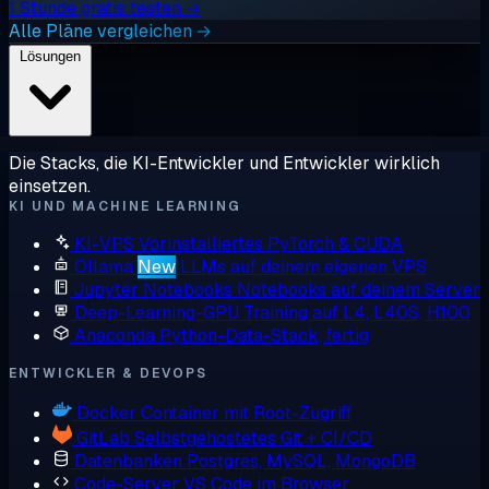
1 Stunde gratis testen →
Alle Pläne vergleichen →
Lösungen
Die Stacks, die KI-Entwickler und Entwickler wirklich
einsetzen.
KI UND MACHINE LEARNING
KI-VPS
Vorinstalliertes PyTorch & CUDA
Ollama
New
LLMs auf deinem eigenen VPS
Jupyter Notebooks
Notebooks auf deinem Server
Deep-Learning-GPU
Training auf L4, L40S, H100
Anaconda
Python-Data-Stack, fertig
ENTWICKLER & DEVOPS
Docker
Container mit Root-Zugriff
GitLab
Selbstgehostetes Git + CI/CD
Datenbanken
Postgres, MySQL, MongoDB
Code-Server
VS Code im Browser