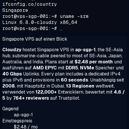
ifconfig.co/country
Singapore
root@vps-sgp-001:~#
uname -srm
Linux 6.8.0-cloudzy x86_64
root@vps-sgp-001:~#
_
Singapore VPS auf einen Blick
Cloudzy
hostet Singapore VPS in
ap-sgp-1
, the SE-Asia
hub, submarine-cable peered to most of SE-Asia, Japan,
Australia, and India. Plans start at
$2.48 per month
und
ausführen auf
AMD EPYC
mit
DDR5
,
NVMe
Speicher und
40 Gbps
Uplinks. Every plan includes a dedicated IPv4
plus IPv6 and provisions in
60 seconds
. Unabhängig seit
2008
, mit Hauptsitz in Dubai,
13 Regionen
weltweit,
verwendet von
122,000+
Entwicklern, bewertet mit
4.6 /
5
by
764+ reviewers
auf Trustpilot.
Gegend
ap-sgp-1
Einstiegspreis
$2.48 / mo