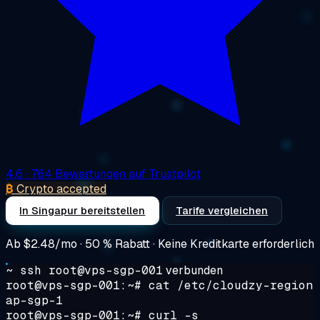
4.6
· 764 Bewertungen auf Trustpilot
₿
Crypto accepted
In Singapur bereitstellen
Tarife vergleichen
Ab
$2.48/mo
· 50 % Rabatt · Keine Kreditkarte erforderlich
~ ssh root@vps-sgp-001
verbunden
root@vps-sgp-001:~#
cat /etc/cloudzy-region
ap-sgp-1
root@vps-sgp-001:~#
curl -s