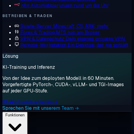
n8n
Automatisierungen rund um die Uhr
BETREIBEN & TRADEN
Spiele-Server
Minecraft, CS, ARK, mehr
Forex & Trading
MT5 nah am Broker
VPN & Datenschutz
Dein eigenes privates VPN
Remote-Workstation
Ein Desktop, der nie schläft
Lösung
KI-Training und Inferenz
Von der Idee zum deployten Modell in 60 Minuten.
Vorgefertigte PyTorch-, CUDA-, vLLM- und TGI-Images
auf jeder GPU-Stufe.
KI-Workloads ansehen →
Sprechen Sie mit unserem Team →
Funktionen