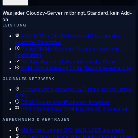
Was jeder Cloudzy-Server mitbringt. Standard, kein Add-
on.
LEISTUNG
AMD EPYC + DDR5
Kerne und Speicher der
neuesten Generation
Reiner NVMe-Speicher
Niemals rotierende
Festplatten
10 Gbps Bandwidth
Hochdurchsatz-Pläne
KVM-Virtualisierung
Echte Hardware-Isolierung
GLOBALES NETZWERK
13 Standorte
Nordamerika, Europa, Naher Osten,
APAC
DDoS Schutz
Angriffsabwehr integriert
IPv6 + dediziertes IPv4
Natives v6, eigenes v4
ABRECHNUNG & VERTRAUEN
Mit Krypto zahlen
BTC, XMR, USDT und mehr
14 Tage Geld-zurück
Volle Rückerstattung, ohne