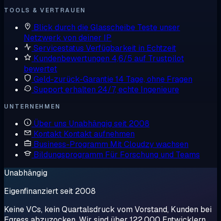
TOOLS & VERTRAUEN
Blick durch die Glasscheibe
Teste unser
Netzwerk von deiner IP
Servicestatus
Verfügbarkeit in Echtzeit
Kundenbewertungen
4,6/5 auf Trustpilot
bewertet
Geld-zurück-Garantie
14 Tage, ohne Fragen
Support erhalten
24/7, echte Ingenieure
UNTERNEHMEN
Über uns
Unabhängig seit 2008
Kontakt
Kontakt aufnehmen
Business-Programm
Mit Cloudzy wachsen
Bildungsprogramm
Für Forschung und Teams
Unabhängig
Eigenfinanziert seit 2008
Keine VCs, kein Quartalsdruck vom Vorstand, Kunden bei
Egress abzuzocken. Wir sind über 122.000 Entwicklern