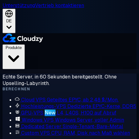
Unterstützung
Vertrieb kontaktieren
DE
Produkte
Echte Server, in 60 Sekunden bereitgestellt. Ohne
Upselling-Labyrinth.
BERECHNEN
Cloud VPS
Geteiltes EPYC, ab 2,48 $/Mon.
Hochleistungs-VPS
Dedizierte EPYC-Kerne, DDR5
GPU-VPS
New
L4, L40S, H100 auf Abruf
Windows VPS
Windows Server, voller Admin
Dedicated Server
Single-Tenant-Bare-Metal
Custom VPS
CPU, RAM, Disk nach Maß wählen