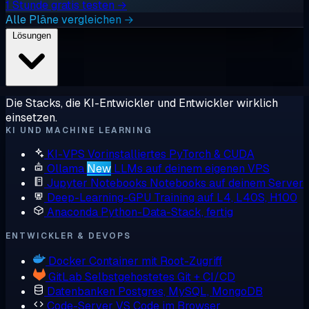
1 Stunde gratis testen →
Alle Pläne vergleichen →
Lösungen
Die Stacks, die KI-Entwickler und Entwickler wirklich
einsetzen.
KI UND MACHINE LEARNING
KI-VPS
Vorinstalliertes PyTorch & CUDA
Ollama
New
LLMs auf deinem eigenen VPS
Jupyter Notebooks
Notebooks auf deinem Server
Deep-Learning-GPU
Training auf L4, L40S, H100
Anaconda
Python-Data-Stack, fertig
ENTWICKLER & DEVOPS
Docker
Container mit Root-Zugriff
GitLab
Selbstgehostetes Git + CI/CD
Datenbanken
Postgres, MySQL, MongoDB
Code-Server
VS Code im Browser