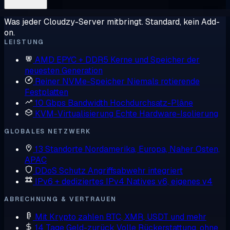
Was jeder Cloudzy-Server mitbringt. Standard, kein Add-
on.
LEISTUNG
AMD EPYC + DDR5
Kerne und Speicher der
neuesten Generation
Reiner NVMe-Speicher
Niemals rotierende
Festplatten
10 Gbps Bandwidth
Hochdurchsatz-Pläne
KVM-Virtualisierung
Echte Hardware-Isolierung
GLOBALES NETZWERK
13 Standorte
Nordamerika, Europa, Naher Osten,
APAC
DDoS Schutz
Angriffsabwehr integriert
IPv6 + dediziertes IPv4
Natives v6, eigenes v4
ABRECHNUNG & VERTRAUEN
Mit Krypto zahlen
BTC, XMR, USDT und mehr
14 Tage Geld-zurück
Volle Rückerstattung, ohne