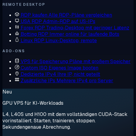
REMOTE DESKTOP
RDP kaufen
Alle RDP-Pläne vergleichen
USA RDP
Admin-RDP auf US-IPs
Forex RDP
Trading-Desktop mit geringer Latenz
Botting RDP
Immer online für laufende Bots
Linux RDP
Linux-Desktop, remote
ADD-ONS
VPS für Speicherung
Pläne mit großem Speicher
Custom ISO
Eigenes Image booten
Dedizierte IPv4
Ihre IP, nicht geteilt
Zusätzliche IPs
Mehrere IPv4 pro Server
Neu
GPU VPS für KI-Workloads
L4, L40S und H100 mit dem vollständigen CUDA-Stack
vorinstalliert. Starten, trainieren, stoppen.
Sekundengenaue Abrechnung.