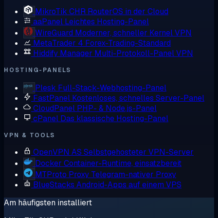
MikroTik CHR
RouterOS in der Cloud
aaPanel
Leichtes Hosting-Panel
WireGuard
Moderner, schneller Kernel VPN
MetaTrader 4
Forex-Trading-Standard
Hiddify Manager
Multi-Protokoll-Panel VPN
HOSTING-PANELS
Plesk
Full-Stack-Webhosting-Panel
FastPanel
Kostenloses, schnelles Server-Panel
CloudPanel
PHP- & Node.js-Panel
cPanel
Das klassische Hosting-Panel
VPN & TOOLS
OpenVPN AS
Selbstgehosteter VPN-Server
Docker
Container-Runtime, einsatzbereit
MTProto Proxy
Telegram-nativer Proxy
BlueStacks
Android-Apps auf einem VPS
Am häufigsten installiert