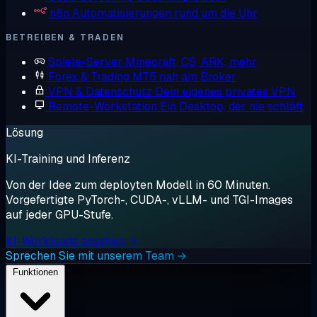
n8n
Automatisierungen rund um die Uhr
BETREIBEN & TRADEN
Spiele-Server
Minecraft, CS, ARK, mehr
Forex & Trading
MT5 nah am Broker
VPN & Datenschutz
Dein eigenes privates VPN
Remote-Workstation
Ein Desktop, der nie schläft
Lösung
KI-Training und Inferenz
Von der Idee zum deployten Modell in 60 Minuten.
Vorgefertigte PyTorch-, CUDA-, vLLM- und TGI-Images
auf jeder GPU-Stufe.
KI-Workloads ansehen →
Sprechen Sie mit unserem Team →
Funktionen