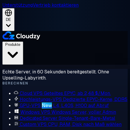
Unterstützung
Vertrieb kontaktieren
DE
Produkte
Echte Server, in 60 Sekunden bereitgestellt. Ohne
Upselling-Labyrinth.
BERECHNEN
Cloud VPS
Geteiltes EPYC, ab 2,48 $/Mon.
Hochleistungs-VPS
Dedizierte EPYC-Kerne, DDR5
GPU-VPS
New
L4, L40S, H100 auf Abruf
Windows VPS
Windows Server, voller Admin
Dedicated Server
Single-Tenant-Bare-Metal
Custom VPS
CPU, RAM, Disk nach Maß wählen