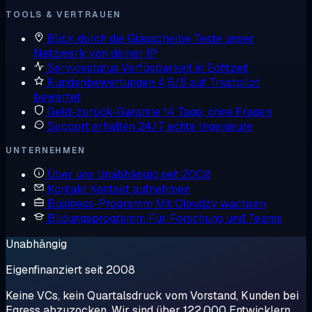
TOOLS & VERTRAUEN
Blick durch die Glasscheibe
Teste unser
Netzwerk von deiner IP
Servicestatus
Verfügbarkeit in Echtzeit
Kundenbewertungen
4,6/5 auf Trustpilot
bewertet
Geld-zurück-Garantie
14 Tage, ohne Fragen
Support erhalten
24/7, echte Ingenieure
UNTERNEHMEN
Über uns
Unabhängig seit 2008
Kontakt
Kontakt aufnehmen
Business-Programm
Mit Cloudzy wachsen
Bildungsprogramm
Für Forschung und Teams
Unabhängig
Eigenfinanziert seit 2008
Keine VCs, kein Quartalsdruck vom Vorstand, Kunden bei
Egress abzuzocken. Wir sind über 122.000 Entwicklern