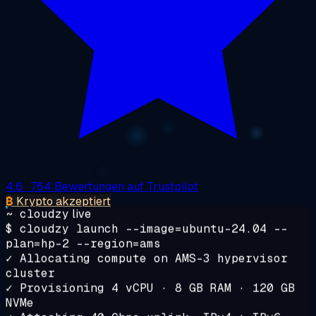
4.6
· 764 Bewertungen auf Trustpilot
₿
Krypto akzeptiert
~ cloudzy
live
$
cloudzy
launch
--image=ubuntu-24.04 --
plan=hp-2 --region=ams
✓ Allocating compute on AMS-3 hypervisor
cluster
✓ Provisioning 4 vCPU · 8 GB RAM · 120 GB
NVMe