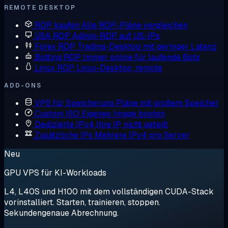
REMOTE DESKTOP
RDP kaufen
Alle RDP-Pläne vergleichen
USA RDP
Admin-RDP auf US-IPs
Forex RDP
Trading-Desktop mit geringer Latenz
Botting RDP
Immer online für laufende Bots
Linux RDP
Linux-Desktop, remote
ADD-ONS
VPS für Speicherung
Pläne mit großem Speicher
Custom ISO
Eigenes Image booten
Dedizierte IPv4
Ihre IP, nicht geteilt
Zusätzliche IPs
Mehrere IPv4 pro Server
Neu
GPU VPS für KI-Workloads
L4, L40S und H100 mit dem vollständigen CUDA-Stack
vorinstalliert. Starten, trainieren, stoppen.
Sekundengenaue Abrechnung.