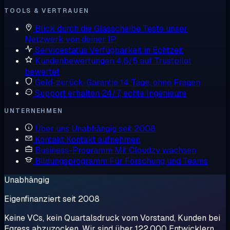
TOOLS & VERTRAUEN
Blick durch die Glasscheibe
Teste unser
Netzwerk von deiner IP
Servicestatus
Verfügbarkeit in Echtzeit
Kundenbewertungen
4,6/5 auf Trustpilot
bewertet
Geld-zurück-Garantie
14 Tage, ohne Fragen
Support erhalten
24/7, echte Ingenieure
UNTERNEHMEN
Über uns
Unabhängig seit 2008
Kontakt
Kontakt aufnehmen
Business-Programm
Mit Cloudzy wachsen
Bildungsprogramm
Für Forschung und Teams
Unabhängig
Eigenfinanziert seit 2008
Keine VCs, kein Quartalsdruck vom Vorstand, Kunden bei
Egress abzuzocken. Wir sind über 122.000 Entwicklern