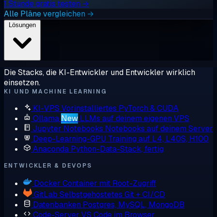
1 Stunde gratis testen →
Alle Pläne vergleichen →
Lösungen
Die Stacks, die KI-Entwickler und Entwickler wirklich
einsetzen.
KI UND MACHINE LEARNING
KI-VPS
Vorinstalliertes PyTorch & CUDA
Ollama
New
LLMs auf deinem eigenen VPS
Jupyter Notebooks
Notebooks auf deinem Server
Deep-Learning-GPU
Training auf L4, L40S, H100
Anaconda
Python-Data-Stack, fertig
ENTWICKLER & DEVOPS
Docker
Container mit Root-Zugriff
GitLab
Selbstgehostetes Git + CI/CD
Datenbanken
Postgres, MySQL, MongoDB
Code-Server
VS Code im Browser