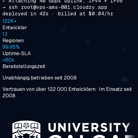
✓ Attaching 40 Gbps uplink, IPv4 + IPv6
→ ssh root@
vps-ams-001.cloudzy.app
deployed in
42s
· billed at
$0.04/hr
122K+
Entwickler
13
Regionen
99.95%
Uptime-SLA
<
60s
Bereitstellungszeit
Unabhängig betrieben seit 2008
Vertrauen von über 122 000 Entwicklern
·
Im Einsatz seit
2008