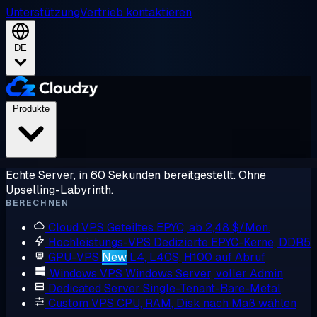
Unterstützung
Vertrieb kontaktieren
DE
Produkte
Echte Server, in 60 Sekunden bereitgestellt. Ohne
Upselling-Labyrinth.
BERECHNEN
Cloud VPS
Geteiltes EPYC, ab 2,48 $/Mon.
Hochleistungs-VPS
Dedizierte EPYC-Kerne, DDR5
GPU-VPS
New
L4, L40S, H100 auf Abruf
Windows VPS
Windows Server, voller Admin
Dedicated Server
Single-Tenant-Bare-Metal
Custom VPS
CPU, RAM, Disk nach Maß wählen