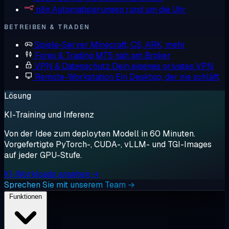
n8n
Automatisierungen rund um die Uhr
BETREIBEN & TRADEN
Spiele-Server
Minecraft, CS, ARK, mehr
Forex & Trading
MT5 nah am Broker
VPN & Datenschutz
Dein eigenes privates VPN
Remote-Workstation
Ein Desktop, der nie schläft
Lösung
KI-Training und Inferenz
Von der Idee zum deployten Modell in 60 Minuten.
Vorgefertigte PyTorch-, CUDA-, vLLM- und TGI-Images
auf jeder GPU-Stufe.
KI-Workloads ansehen →
Sprechen Sie mit unserem Team →
Funktionen