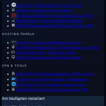
MikroTik CHR
RouterOS in der Cloud
aaPanel
Leichtes Hosting-Panel
WireGuard
Moderner, schneller Kernel VPN
MetaTrader 4
Forex-Trading-Standard
Hiddify Manager
Multi-Protokoll-Panel VPN
HOSTING-PANELS
Plesk
Full-Stack-Webhosting-Panel
FastPanel
Kostenloses, schnelles Server-Panel
CloudPanel
PHP- & Node.js-Panel
cPanel
Das klassische Hosting-Panel
VPN & TOOLS
OpenVPN AS
Selbstgehosteter VPN-Server
Docker
Container-Runtime, einsatzbereit
MTProto Proxy
Telegram-nativer Proxy
BlueStacks
Android-Apps auf einem VPS
Am häufigsten installiert