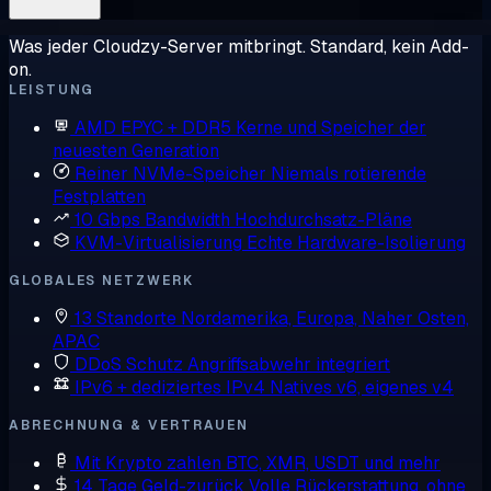
Was jeder Cloudzy-Server mitbringt. Standard, kein Add-
on.
LEISTUNG
AMD EPYC + DDR5
Kerne und Speicher der
neuesten Generation
Reiner NVMe-Speicher
Niemals rotierende
Festplatten
10 Gbps Bandwidth
Hochdurchsatz-Pläne
KVM-Virtualisierung
Echte Hardware-Isolierung
GLOBALES NETZWERK
13 Standorte
Nordamerika, Europa, Naher Osten,
APAC
DDoS Schutz
Angriffsabwehr integriert
IPv6 + dediziertes IPv4
Natives v6, eigenes v4
ABRECHNUNG & VERTRAUEN
Mit Krypto zahlen
BTC, XMR, USDT und mehr
14 Tage Geld-zurück
Volle Rückerstattung, ohne