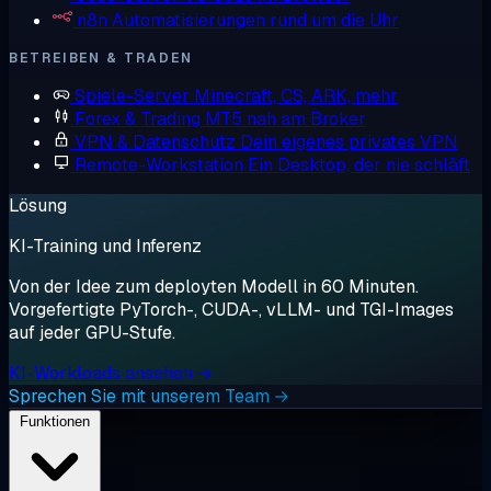
n8n
Automatisierungen rund um die Uhr
BETREIBEN & TRADEN
Spiele-Server
Minecraft, CS, ARK, mehr
Forex & Trading
MT5 nah am Broker
VPN & Datenschutz
Dein eigenes privates VPN
Remote-Workstation
Ein Desktop, der nie schläft
Lösung
KI-Training und Inferenz
Von der Idee zum deployten Modell in 60 Minuten.
Vorgefertigte PyTorch-, CUDA-, vLLM- und TGI-Images
auf jeder GPU-Stufe.
KI-Workloads ansehen →
Sprechen Sie mit unserem Team →
Funktionen