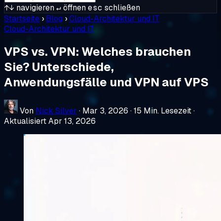
↑↓
navigieren
↵
öffnen
esc
schließen
Startseite
›
Blog
›
Cloud-Architektur und IT
Cloud-Architektur und IT
VPS vs. VPN: Welches brauchen
Sie? Unterschiede,
Anwendungsfälle und VPN auf VPS
Von
Nick Silver
·
Mar 3, 2026
·
15 Min. Lesezeit
·
Aktualisiert Apr 13, 2026