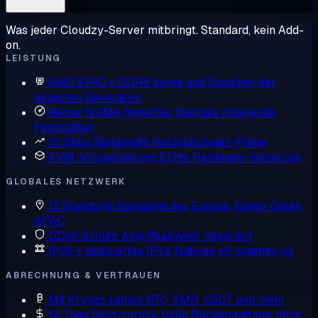
Was jeder Cloudzy-Server mitbringt. Standard, kein Add-
on.
LEISTUNG
AMD EPYC + DDR5
Kerne und Speicher der
neuesten Generation
Reiner NVMe-Speicher
Niemals rotierende
Festplatten
10 Gbps Bandwidth
Hochdurchsatz-Pläne
KVM-Virtualisierung
Echte Hardware-Isolierung
GLOBALES NETZWERK
13 Standorte
Nordamerika, Europa, Naher Osten,
APAC
DDoS Schutz
Angriffsabwehr integriert
IPv6 + dediziertes IPv4
Natives v6, eigenes v4
ABRECHNUNG & VERTRAUEN
Mit Krypto zahlen
BTC, XMR, USDT und mehr
14 Tage Geld-zurück
Volle Rückerstattung, ohne