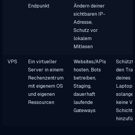
Endpunkt
Ändern deiner
sichtbaren IP-
Adresse,
Schutz vor
lokalem
Mitlesen
VPS
Ein virtueller
Websites/APIs
Schützt 
Server in einem
hosten, Bots
den Traf
Rechenzentrum
betreiben,
deines
mit eigenem OS
Staging,
Laptops
und eigenen
dauerhaft
solange
Ressourcen
laufende
keine V
Gateways
Schicht
hinzufüg