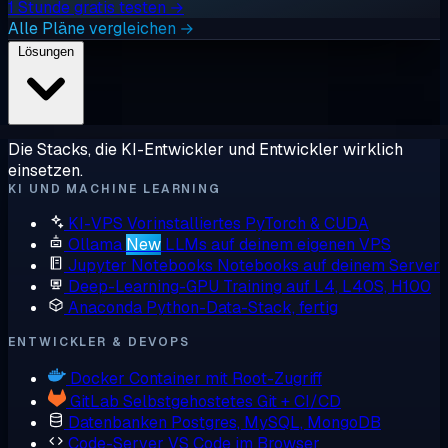
1 Stunde gratis testen →
Alle Pläne vergleichen →
Lösungen
Die Stacks, die KI-Entwickler und Entwickler wirklich
einsetzen.
KI UND MACHINE LEARNING
KI-VPS
Vorinstalliertes PyTorch & CUDA
Ollama
New
LLMs auf deinem eigenen VPS
Jupyter Notebooks
Notebooks auf deinem Server
Deep-Learning-GPU
Training auf L4, L40S, H100
Anaconda
Python-Data-Stack, fertig
ENTWICKLER & DEVOPS
Docker
Container mit Root-Zugriff
GitLab
Selbstgehostetes Git + CI/CD
Datenbanken
Postgres, MySQL, MongoDB
Code-Server
VS Code im Browser