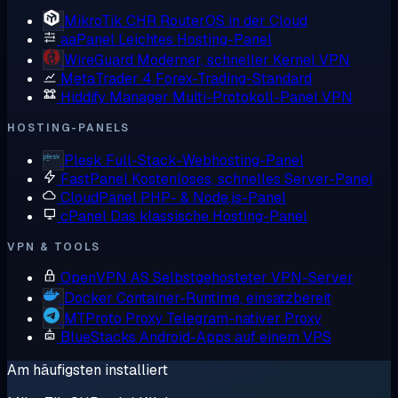
MikroTik CHR
RouterOS in der Cloud
aaPanel
Leichtes Hosting-Panel
WireGuard
Moderner, schneller Kernel VPN
MetaTrader 4
Forex-Trading-Standard
Hiddify Manager
Multi-Protokoll-Panel VPN
HOSTING-PANELS
Plesk
Full-Stack-Webhosting-Panel
FastPanel
Kostenloses, schnelles Server-Panel
CloudPanel
PHP- & Node.js-Panel
cPanel
Das klassische Hosting-Panel
VPN & TOOLS
OpenVPN AS
Selbstgehosteter VPN-Server
Docker
Container-Runtime, einsatzbereit
MTProto Proxy
Telegram-nativer Proxy
BlueStacks
Android-Apps auf einem VPS
Am häufigsten installiert