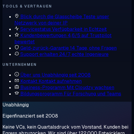
TOOLS & VERTRAUEN
Blick durch die Glasscheibe
Teste unser
Netzwerk von deiner IP
Servicestatus
Verfügbarkeit in Echtzeit
Kundenbewertungen
4,6/5 auf Trustpilot
bewertet
Geld-zurück-Garantie
14 Tage, ohne Fragen
Support erhalten
24/7, echte Ingenieure
UNTERNEHMEN
Über uns
Unabhängig seit 2008
Kontakt
Kontakt aufnehmen
Business-Programm
Mit Cloudzy wachsen
Bildungsprogramm
Für Forschung und Teams
Unabhängig
Eigenfinanziert seit 2008
Keine VCs, kein Quartalsdruck vom Vorstand, Kunden bei
Egress abzuzocken. Wir sind über 122.000 Entwicklern