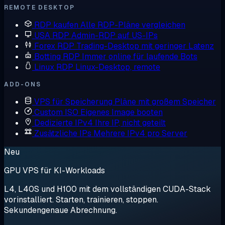
REMOTE DESKTOP
RDP kaufen
Alle RDP-Pläne vergleichen
USA RDP
Admin-RDP auf US-IPs
Forex RDP
Trading-Desktop mit geringer Latenz
Botting RDP
Immer online für laufende Bots
Linux RDP
Linux-Desktop, remote
ADD-ONS
VPS für Speicherung
Pläne mit großem Speicher
Custom ISO
Eigenes Image booten
Dedizierte IPv4
Ihre IP, nicht geteilt
Zusätzliche IPs
Mehrere IPv4 pro Server
Neu
GPU VPS für KI-Workloads
L4, L40S und H100 mit dem vollständigen CUDA-Stack
vorinstalliert. Starten, trainieren, stoppen.
Sekundengenaue Abrechnung.