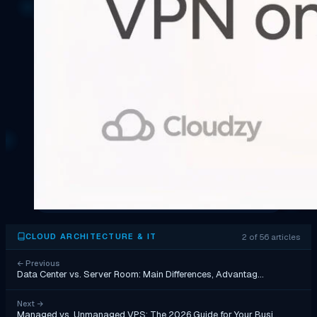
2 of 56 articles
CLOUD ARCHITECTURE & IT
←
Previous
Data Center vs. Server Room: Main Differences, Advantag…
Next
→
Managed vs. Unmanaged VPS: The 2026 Guide for Your Busi…