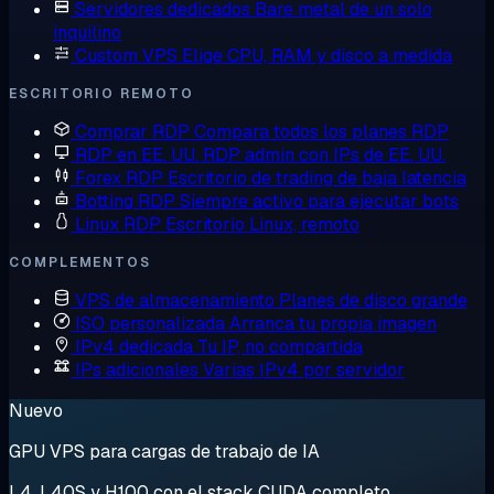
Servidores dedicados
Bare metal de un solo
inquilino
Custom VPS
Elige CPU, RAM y disco a medida
ESCRITORIO REMOTO
Comprar RDP
Compara todos los planes RDP
RDP en EE. UU.
RDP admin con IPs de EE. UU.
Forex RDP
Escritorio de trading de baja latencia
Botting RDP
Siempre activo para ejecutar bots
Linux RDP
Escritorio Linux, remoto
COMPLEMENTOS
VPS de almacenamiento
Planes de disco grande
ISO personalizada
Arranca tu propia imagen
IPv4 dedicada
Tu IP, no compartida
IPs adicionales
Varias IPv4 por servidor
Nuevo
GPU VPS para cargas de trabajo de IA
L4, L40S y H100 con el stack CUDA completo