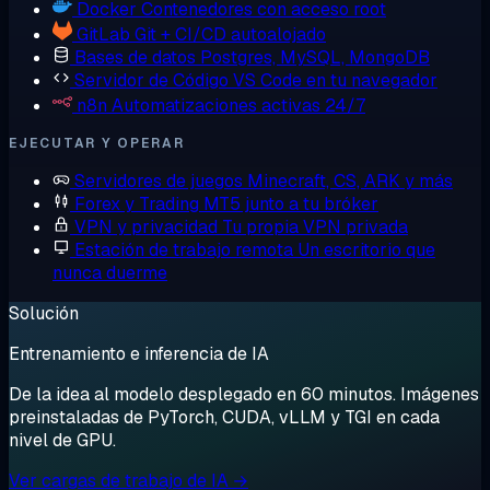
Docker
Contenedores con acceso root
GitLab
Git + CI/CD autoalojado
Bases de datos
Postgres, MySQL, MongoDB
Servidor de Código
VS Code en tu navegador
n8n
Automatizaciones activas 24/7
EJECUTAR Y OPERAR
Servidores de juegos
Minecraft, CS, ARK y más
Forex y Trading
MT5 junto a tu bróker
VPN y privacidad
Tu propia VPN privada
Estación de trabajo remota
Un escritorio que
nunca duerme
Solución
Entrenamiento e inferencia de IA
De la idea al modelo desplegado en 60 minutos. Imágenes
preinstaladas de PyTorch, CUDA, vLLM y TGI en cada
nivel de GPU.
Ver cargas de trabajo de IA →