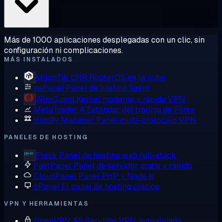
Más de 1000 aplicaciones desplegadas con un clic, sin
configuración ni complicaciones.
MÁS INSTALADOS
MikroTik CHR
RouterOS en la nube
aaPanel
Panel de hosting ligero
WireGuard
Kernel moderno y rápido VPN
MetaTrader 4
Estándar del trading de Forex
Hiddify Manager
Panel multi-protocolo VPN
PANELES DE HOSTING
Plesk
Panel de hosting web full-stack
FastPanel
Panel de servidor gratis y rápido
CloudPanel
Panel PHP y Node.js
cPanel
El panel de hosting clásico
VPN Y HERRAMIENTAS
OpenVPN AS
Servidor VPN autoalojado