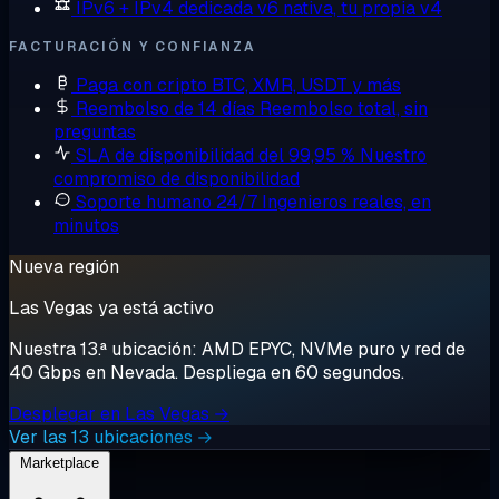
IPv6 + IPv4 dedicada
v6 nativa, tu propia v4
FACTURACIÓN Y CONFIANZA
Paga con cripto
BTC, XMR, USDT y más
Reembolso de 14 días
Reembolso total, sin
preguntas
SLA de disponibilidad del 99,95 %
Nuestro
compromiso de disponibilidad
Soporte humano 24/7
Ingenieros reales, en
minutos
Nueva región
Las Vegas ya está activo
Nuestra 13.ª ubicación: AMD EPYC, NVMe puro y red de
40 Gbps en Nevada. Despliega en 60 segundos.
Desplegar en Las Vegas →
Ver las 13 ubicaciones →
Marketplace