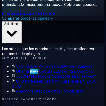
preinstalado. Inicia, entrena, apaga. Cobro por segundo.
Prueba gratis durante 1 hora →
Comparar todos los planes →
Soluciones
Los stacks que los creadores de IA y desarrolladores
realmente despliegan.
IA Y MACHINE LEARNING
VPS para AI
PyTorch y CUDA preinstalados
Ollama
New
Ejecuta LLMs en tu propio VPS
Jupyter Notebooks
Notebooks en tu servidor
GPU para Deep Learning
Entrena en L4, L40S,
H100
Anaconda
Stack de datos Python, lista
DESARROLLADORES Y DEVOPS