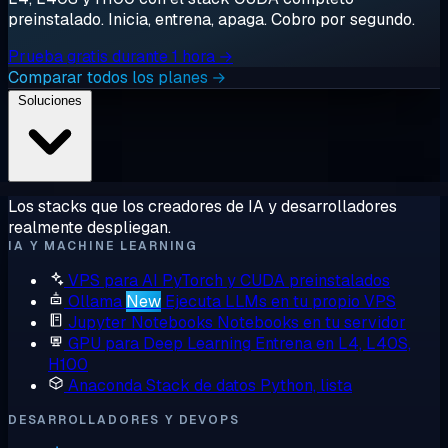
preinstalado. Inicia, entrena, apaga. Cobro por segundo.
Prueba gratis durante 1 hora →
Comparar todos los planes →
Soluciones
Los stacks que los creadores de IA y desarrolladores
realmente despliegan.
IA Y MACHINE LEARNING
VPS para AI
PyTorch y CUDA preinstalados
Ollama
New
Ejecuta LLMs en tu propio VPS
Jupyter Notebooks
Notebooks en tu servidor
GPU para Deep Learning
Entrena en L4, L40S,
H100
Anaconda
Stack de datos Python, lista
DESARROLLADORES Y DEVOPS