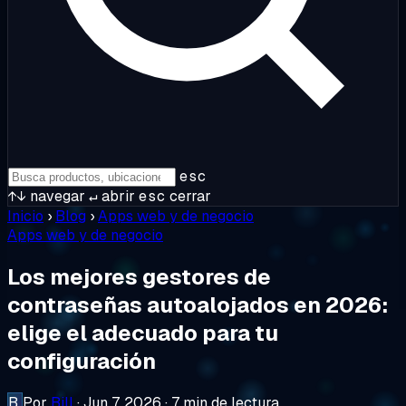
esc
↑↓
navegar
↵
abrir
esc
cerrar
Inicio
›
Blog
›
Apps web y de negocio
Apps web y de negocio
Los mejores gestores de
contraseñas autoalojados en 2026:
elige el adecuado para tu
configuración
B
Por
Bill
·
Jun 7, 2026
·
7 min de lectura