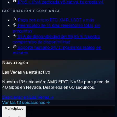
IPv6 + IPv4 dedicada
v6 nativa, tu propia v4
FACTURACIÓN Y CONFIANZA
Paga con cripto
BTC, XMR, USDT y más
Reembolso de 14 días
Reembolso total, sin
preguntas
SLA de disponibilidad del 99,95 %
Nuestro
compromiso de disponibilidad
Soporte humano 24/7
Ingenieros reales, en
minutos
Nueva región
Las Vegas ya está activo
Nuestra 13.ª ubicación: AMD EPYC, NVMe puro y red de
40 Gbps en Nevada. Despliega en 60 segundos.
Desplegar en Las Vegas →
Ver las 13 ubicaciones →
Marketplace