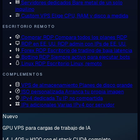
Servidores dedicados
Bare metal de un solo
inquilino
Custom VPS
Elige CPU, RAM y disco a medida
ESCRITORIO REMOTO
Comprar RDP
Compara todos los planes RDP
RDP en EE. UU.
RDP admin con IPs de EE. UU.
Forex RDP
Escritorio de trading de baja latencia
Botting RDP
Siempre activo para ejecutar bots
Linux RDP
Escritorio Linux, remoto
COMPLEMENTOS
VPS de almacenamiento
Planes de disco grande
ISO personalizada
Arranca tu propia imagen
IPv4 dedicada
Tu IP, no compartida
IPs adicionales
Varias IPv4 por servidor
Nuevo
GPU VPS para cargas de trabajo de IA
L4, L40S y H100 con el stack CUDA completo