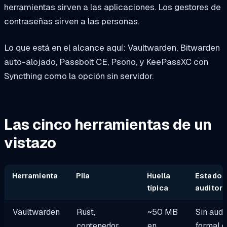
herramientas sirven a las aplicaciones. Los gestores de
contraseñas sirven a las personas.
Lo que está en el alcance aquí: Vaultwarden, Bitwarden
auto-alojado, Passbolt CE, Psono, y KeePassXC con
Syncthing como la opción sin servidor.
Las cinco herramientas de un
vistazo
Herramienta
Pila
Huella
Estado 
típica
auditorí
Vaultwarden
Rust,
~50 MB
Sin audi
contenedor
en
formal 