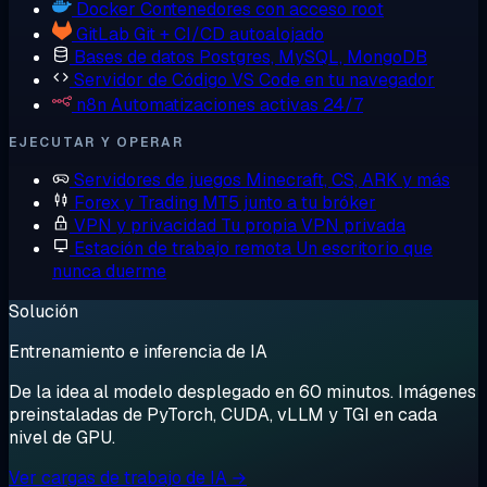
Docker
Contenedores con acceso root
GitLab
Git + CI/CD autoalojado
Bases de datos
Postgres, MySQL, MongoDB
Servidor de Código
VS Code en tu navegador
n8n
Automatizaciones activas 24/7
EJECUTAR Y OPERAR
Servidores de juegos
Minecraft, CS, ARK y más
Forex y Trading
MT5 junto a tu bróker
VPN y privacidad
Tu propia VPN privada
Estación de trabajo remota
Un escritorio que
nunca duerme
Solución
Entrenamiento e inferencia de IA
De la idea al modelo desplegado en 60 minutos. Imágenes
preinstaladas de PyTorch, CUDA, vLLM y TGI en cada
nivel de GPU.
Ver cargas de trabajo de IA →