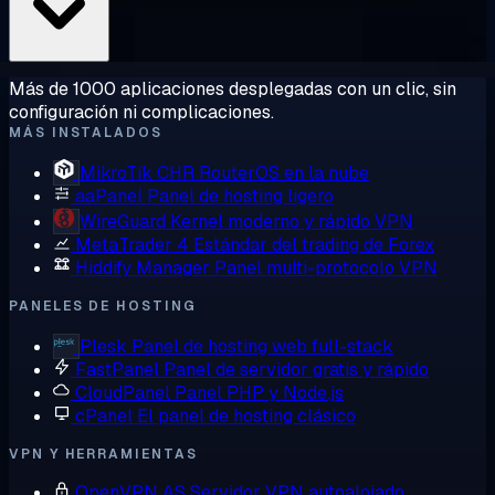
Más de 1000 aplicaciones desplegadas con un clic, sin
configuración ni complicaciones.
MÁS INSTALADOS
MikroTik CHR
RouterOS en la nube
aaPanel
Panel de hosting ligero
WireGuard
Kernel moderno y rápido VPN
MetaTrader 4
Estándar del trading de Forex
Hiddify Manager
Panel multi-protocolo VPN
PANELES DE HOSTING
Plesk
Panel de hosting web full-stack
FastPanel
Panel de servidor gratis y rápido
CloudPanel
Panel PHP y Node.js
cPanel
El panel de hosting clásico
VPN Y HERRAMIENTAS
OpenVPN AS
Servidor VPN autoalojado