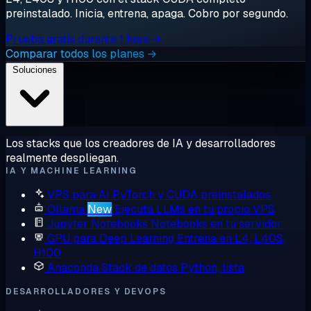
preinstalado. Inicia, entrena, apaga. Cobro por segundo.
Prueba gratis durante 1 hora →
Comparar todos los planes →
Soluciones
Los stacks que los creadores de IA y desarrolladores
realmente despliegan.
IA Y MACHINE LEARNING
VPS para AI
PyTorch y CUDA preinstalados
Ollama
New
Ejecuta LLMs en tu propio VPS
Jupyter Notebooks
Notebooks en tu servidor
GPU para Deep Learning
Entrena en L4, L40S,
H100
Anaconda
Stack de datos Python, lista
DESARROLLADORES Y DEVOPS