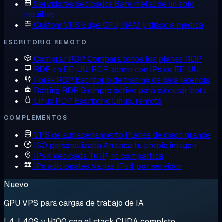
Servidores dedicados
Bare metal de un solo
inquilino
Custom VPS
Elige CPU, RAM y disco a medida
ESCRITORIO REMOTO
Comprar RDP
Compara todos los planes RDP
RDP en EE. UU.
RDP admin con IPs de EE. UU.
Forex RDP
Escritorio de trading de baja latencia
Botting RDP
Siempre activo para ejecutar bots
Linux RDP
Escritorio Linux, remoto
COMPLEMENTOS
VPS de almacenamiento
Planes de disco grande
ISO personalizada
Arranca tu propia imagen
IPv4 dedicada
Tu IP, no compartida
IPs adicionales
Varias IPv4 por servidor
Nuevo
GPU VPS para cargas de trabajo de IA
L4, L40S y H100 con el stack CUDA completo