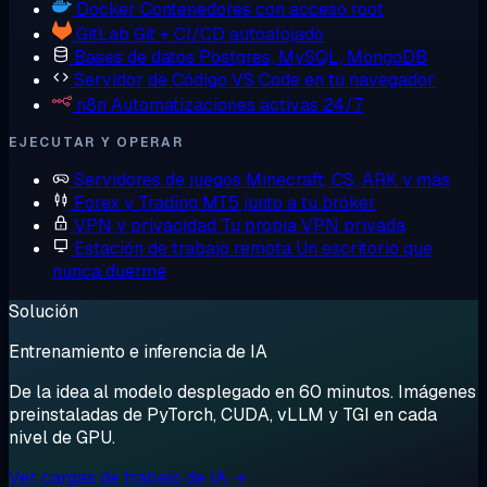
Docker
Contenedores con acceso root
GitLab
Git + CI/CD autoalojado
Bases de datos
Postgres, MySQL, MongoDB
Servidor de Código
VS Code en tu navegador
n8n
Automatizaciones activas 24/7
EJECUTAR Y OPERAR
Servidores de juegos
Minecraft, CS, ARK y más
Forex y Trading
MT5 junto a tu bróker
VPN y privacidad
Tu propia VPN privada
Estación de trabajo remota
Un escritorio que
nunca duerme
Solución
Entrenamiento e inferencia de IA
De la idea al modelo desplegado en 60 minutos. Imágenes
preinstaladas de PyTorch, CUDA, vLLM y TGI en cada
nivel de GPU.
Ver cargas de trabajo de IA →