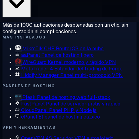
Más de 1000 aplicaciones desplegadas con un clic, sin
configuración ni complicaciones.
MÁS INSTALADOS
MikroTik CHR
RouterOS en la nube
aaPanel
Panel de hosting ligero
WireGuard
Kernel moderno y rápido VPN
MetaTrader 4
Estándar del trading de Forex
Hiddify Manager
Panel multi-protocolo VPN
PANELES DE HOSTING
Plesk
Panel de hosting web full-stack
FastPanel
Panel de servidor gratis y rápido
CloudPanel
Panel PHP y Node.js
cPanel
El panel de hosting clásico
VPN Y HERRAMIENTAS
OpenVPN AS
Servidor VPN autoalojado