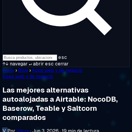
esc
↑↓
navegar
↵
abrir
esc
cerrar
Inicio
›
Blog
›
Apps web y de negocio
Apps web y de negocio
Las mejores alternativas
autoalojadas a Airtable: NocoDB,
Baserow, Teable y Saltcorn
comparados
V
Por
Varys
·
Jun 3, 2026
·
19 min de lectura