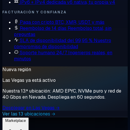
IPv6 + IPv4 dedicada
v6 nativa, tu propia v4
FACTURACIÓN Y CONFIANZA
Paga con cripto
BTC, XMR, USDT y más
Reembolso de 14 días
Reembolso total, sin
preguntas
SLA de disponibilidad del 99,95 %
Nuestro
compromiso de disponibilidad
Soporte humano 24/7
Ingenieros reales, en
minutos
Nueva región
Las Vegas ya está activo
Nuestra 13.ª ubicación: AMD EPYC, NVMe puro y red de
40 Gbps en Nevada. Despliega en 60 segundos.
Desplegar en Las Vegas →
Ver las 13 ubicaciones →
Marketplace