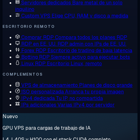
Servidores dedicados
Bare metal de un solo
inquilino
Custom VPS
Elige CPU, RAM y disco a medida
ESCRITORIO REMOTO
Comprar RDP
Compara todos los planes RDP
RDP en EE. UU.
RDP admin con IPs de EE. UU.
Forex RDP
Escritorio de trading de baja latencia
Botting RDP
Siempre activo para ejecutar bots
Linux RDP
Escritorio Linux, remoto
COMPLEMENTOS
VPS de almacenamiento
Planes de disco grande
ISO personalizada
Arranca tu propia imagen
IPv4 dedicada
Tu IP, no compartida
IPs adicionales
Varias IPv4 por servidor
Nuevo
GPU VPS para cargas de trabajo de IA
L4, L40S y H100 con el stack CUDA completo