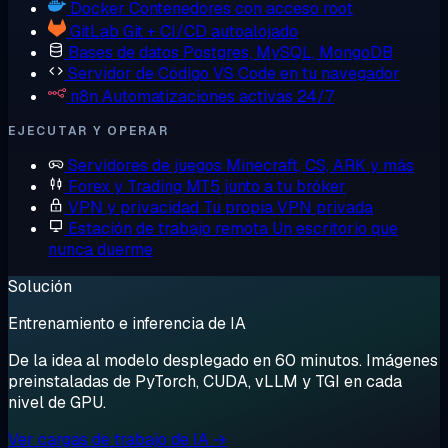
Docker
Contenedores con acceso root
GitLab
Git + CI/CD autoalojado
Bases de datos
Postgres, MySQL, MongoDB
Servidor de Código
VS Code en tu navegador
n8n
Automatizaciones activas 24/7
EJECUTAR Y OPERAR
Servidores de juegos
Minecraft, CS, ARK y más
Forex y Trading
MT5 junto a tu bróker
VPN y privacidad
Tu propia VPN privada
Estación de trabajo remota
Un escritorio que
nunca duerme
Solución
Entrenamiento e inferencia de IA
De la idea al modelo desplegado en 60 minutos. Imágenes
preinstaladas de PyTorch, CUDA, vLLM y TGI en cada
nivel de GPU.
Ver cargas de trabajo de IA →