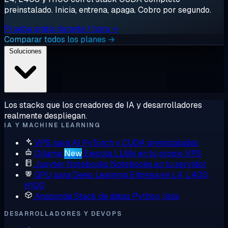
preinstalado. Inicia, entrena, apaga. Cobro por segundo.
Prueba gratis durante 1 hora →
Comparar todos los planes →
Soluciones
Los stacks que los creadores de IA y desarrolladores
realmente despliegan.
IA Y MACHINE LEARNING
VPS para AI
PyTorch y CUDA preinstalados
Ollama
New
Ejecuta LLMs en tu propio VPS
Jupyter Notebooks
Notebooks en tu servidor
GPU para Deep Learning
Entrena en L4, L40S,
H100
Anaconda
Stack de datos Python, lista
DESARROLLADORES Y DEVOPS