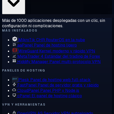
Más de 1000 aplicaciones desplegadas con un clic, sin
configuración ni complicaciones.
MÁS INSTALADOS
MikroTik CHR
RouterOS en la nube
aaPanel
Panel de hosting ligero
WireGuard
Kernel moderno y rápido VPN
MetaTrader 4
Estándar del trading de Forex
Hiddify Manager
Panel multi-protocolo VPN
PANELES DE HOSTING
Plesk
Panel de hosting web full-stack
FastPanel
Panel de servidor gratis y rápido
CloudPanel
Panel PHP y Node.js
cPanel
El panel de hosting clásico
VPN Y HERRAMIENTAS
OpenVPN AS
Servidor VPN autoalojado