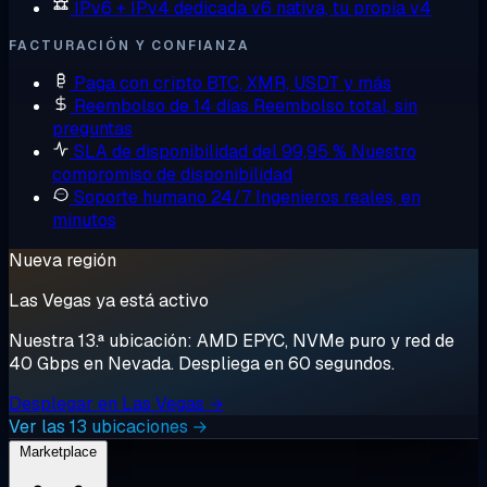
IPv6 + IPv4 dedicada
v6 nativa, tu propia v4
FACTURACIÓN Y CONFIANZA
Paga con cripto
BTC, XMR, USDT y más
Reembolso de 14 días
Reembolso total, sin
preguntas
SLA de disponibilidad del 99,95 %
Nuestro
compromiso de disponibilidad
Soporte humano 24/7
Ingenieros reales, en
minutos
Nueva región
Las Vegas ya está activo
Nuestra 13.ª ubicación: AMD EPYC, NVMe puro y red de
40 Gbps en Nevada. Despliega en 60 segundos.
Desplegar en Las Vegas →
Ver las 13 ubicaciones →
Marketplace