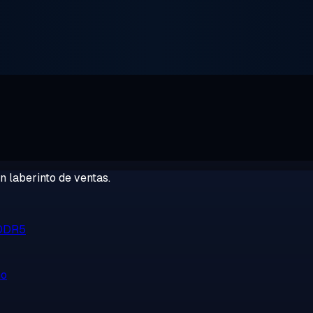
 laberinto de ventas.
 DDR5
no