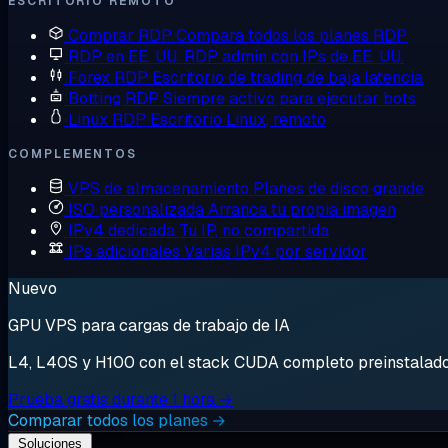
ESCRITORIO REMOTO
Comprar RDP
Compara todos los planes RDP
RDP en EE. UU.
RDP admin con IPs de EE. UU.
Forex RDP
Escritorio de trading de baja latencia
Botting RDP
Siempre activo para ejecutar bots
Linux RDP
Escritorio Linux, remoto
COMPLEMENTOS
VPS de almacenamiento
Planes de disco grande
ISO personalizada
Arranca tu propia imagen
IPv4 dedicada
Tu IP, no compartida
IPs adicionales
Varias IPv4 por servidor
Nuevo
GPU VPS para cargas de trabajo de IA
L4, L40S y H100 con el stack CUDA completo preinstalado. 
Prueba gratis durante 1 hora →
Comparar todos los planes →
Soluciones