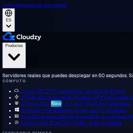
Soporte
Contactar con ventas
ES
Productos
Servidores reales que puedes desplegar en 60 segundos. Sin
CÓMPUTO
Cloud VPS
EPYC compartido, desde 2,48 $/mes
VPS de alto rendimiento
Núcleos EPYC dedicados,
VPS con GPU
New
L4, L40S, H100 bajo demanda
Windows VPS
Windows Server, admin completo
Servidores dedicados
Bare metal de un solo inquili
Custom VPS
Elige CPU, RAM y disco a medida