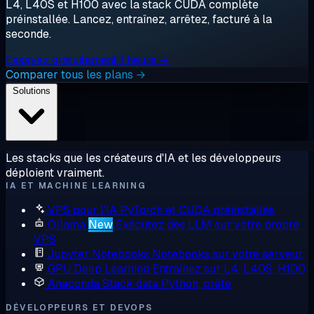
L4, L40S et H100 avec la stack CUDA complète
préinstallée. Lancez, entraînez, arrêtez, facturé à la
seconde.
Essayez gratuitement 1 heure →
Comparer tous les plans →
Solutions
Les stacks que les créateurs d'IA et les développeurs
déploient vraiment.
IA ET MACHINE LEARNING
VPS pour l'IA
PyTorch et CUDA préinstallés
Ollama
New
Exécutez des LLM sur votre propre
VPS
Jupyter Notebooks
Notebooks sur votre serveur
GPU Deep Learning
Entraînez sur L4, L40S, H100
Anaconda
Stack data Python, prête
DÉVELOPPEURS ET DEVOPS