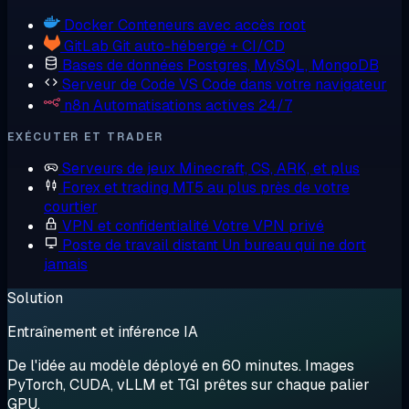
Docker
Conteneurs avec accès root
GitLab
Git auto-hébergé + CI/CD
Bases de données
Postgres, MySQL, MongoDB
Serveur de Code
VS Code dans votre navigateur
n8n
Automatisations actives 24/7
EXÉCUTER ET TRADER
Serveurs de jeux
Minecraft, CS, ARK, et plus
Forex et trading
MT5 au plus près de votre
courtier
VPN et confidentialité
Votre VPN privé
Poste de travail distant
Un bureau qui ne dort
jamais
Solution
Entraînement et inférence IA
De l'idée au modèle déployé en 60 minutes. Images
PyTorch, CUDA, vLLM et TGI prêtes sur chaque palier
GPU.