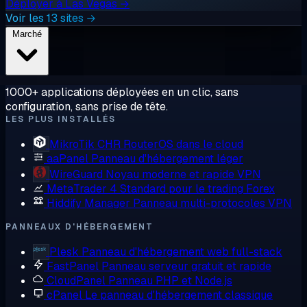
Déployer à Las Vegas →
Voir les 13 sites →
Marché
1000+ applications déployées en un clic, sans
configuration, sans prise de tête.
LES PLUS INSTALLÉS
MikroTik CHR
RouterOS dans le cloud
aaPanel
Panneau d'hébergement léger
WireGuard
Noyau moderne et rapide VPN
MetaTrader 4
Standard pour le trading Forex
Hiddify Manager
Panneau multi-protocoles VPN
PANNEAUX D'HÉBERGEMENT
Plesk
Panneau d'hébergement web full-stack
FastPanel
Panneau serveur gratuit et rapide
CloudPanel
Panneau PHP et Node.js
cPanel
Le panneau d'hébergement classique