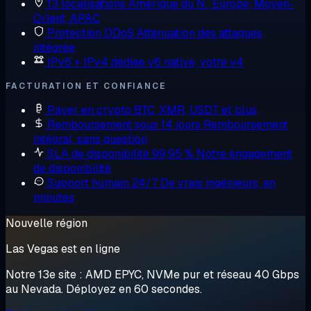
13 localisations
Amérique du N., Europe, Moyen-
Orient, APAC
Protection DDoS
Atténuation des attaques
intégrée
IPv6 + IPv4 dédiée
v6 native, votre v4
FACTURATION ET CONFIANCE
Payer en crypto
BTC, XMR, USDT et plus
Remboursement sous 14 jours
Remboursement
intégral, sans question
SLA de disponibilité 99,95 %
Notre engagement
de disponibilité
Support humain 24/7
De vrais ingénieurs, en
minutes
Nouvelle région
Las Vegas est en ligne
Notre 13e site : AMD EPYC, NVMe pur et réseau 40 Gbps
au Nevada. Déployez en 60 secondes.