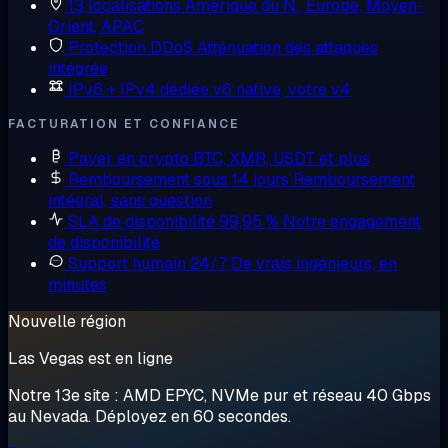
13 localisations
Amérique du N., Europe, Moyen-
Orient, APAC
Protection DDoS
Atténuation des attaques
intégrée
IPv6 + IPv4 dédiée
v6 native, votre v4
FACTURATION ET CONFIANCE
Payer en crypto
BTC, XMR, USDT et plus
Remboursement sous 14 jours
Remboursement
intégral, sans question
SLA de disponibilité 99,95 %
Notre engagement
de disponibilité
Support humain 24/7
De vrais ingénieurs, en
minutes
Nouvelle région
Las Vegas est en ligne
Notre 13e site : AMD EPYC, NVMe pur et réseau 40 Gbps
au Nevada. Déployez en 60 secondes.