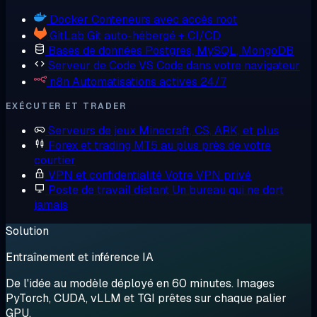
Docker
Conteneurs avec accès root
GitLab
Git auto-hébergé + CI/CD
Bases de données
Postgres, MySQL, MongoDB
Serveur de Code
VS Code dans votre navigateur
n8n
Automatisations actives 24/7
EXÉCUTER ET TRADER
Serveurs de jeux
Minecraft, CS, ARK, et plus
Forex et trading
MT5 au plus près de votre
courtier
VPN et confidentialité
Votre VPN privé
Poste de travail distant
Un bureau qui ne dort
jamais
Solution
Entraînement et inférence IA
De l'idée au modèle déployé en 60 minutes. Images
PyTorch, CUDA, vLLM et TGI prêtes sur chaque palier
GPU.