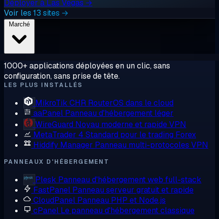
Déployer à Las Vegas →
Voir les 13 sites →
Marché
1000+ applications déployées en un clic, sans
configuration, sans prise de tête.
LES PLUS INSTALLÉS
MikroTik CHR
RouterOS dans le cloud
aaPanel
Panneau d'hébergement léger
WireGuard
Noyau moderne et rapide VPN
MetaTrader 4
Standard pour le trading Forex
Hiddify Manager
Panneau multi-protocoles VPN
PANNEAUX D'HÉBERGEMENT
Plesk
Panneau d'hébergement web full-stack
FastPanel
Panneau serveur gratuit et rapide
CloudPanel
Panneau PHP et Node.js
cPanel
Le panneau d'hébergement classique