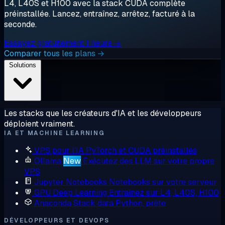
L4, L40S et H100 avec la stack CUDA complète
préinstallée. Lancez, entraînez, arrêtez, facturé à la
seconde.
Essayez gratuitement 1 heure →
Comparer tous les plans →
Solutions
Les stacks que les créateurs d'IA et les développeurs
déploient vraiment.
IA ET MACHINE LEARNING
VPS pour l'IA
PyTorch et CUDA préinstallés
Ollama
New
Exécutez des LLM sur votre propre
VPS
Jupyter Notebooks
Notebooks sur votre serveur
GPU Deep Learning
Entraînez sur L4, L40S, H100
Anaconda
Stack data Python, prête
DÉVELOPPEURS ET DEVOPS