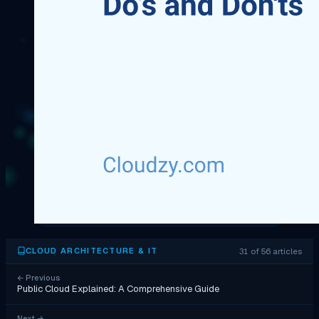
31 of 56 articles
CLOUD ARCHITECTURE & IT
←
Previous
Public Cloud Explained: A Comprehensive Guide
Next
→