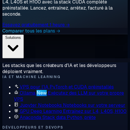
L4, L40S et H100 avec la stack CUDA complète
préinstallée. Lancez, entraînez, arrêtez, facturé à la
seconde.
Essayez gratuitement 1 heure →
Comparer tous les plans →
Solutions
Les stacks que les créateurs d'IA et les développeurs
déploient vraiment.
IA ET MACHINE LEARNING
VPS pour l'IA
PyTorch et CUDA préinstallés
Ollama
New
Exécutez des LLM sur votre propre
VPS
Jupyter Notebooks
Notebooks sur votre serveur
GPU Deep Learning
Entraînez sur L4, L40S, H100
Anaconda
Stack data Python, prête
DÉVELOPPEURS ET DEVOPS