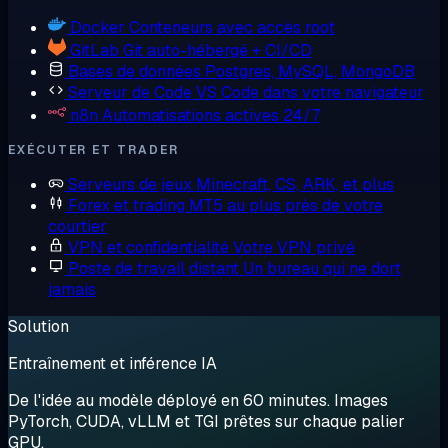
Docker
Conteneurs avec accès root
GitLab
Git auto-hébergé + CI/CD
Bases de données
Postgres, MySQL, MongoDB
Serveur de Code
VS Code dans votre navigateur
n8n
Automatisations actives 24/7
EXÉCUTER ET TRADER
Serveurs de jeux
Minecraft, CS, ARK, et plus
Forex et trading
MT5 au plus près de votre
courtier
VPN et confidentialité
Votre VPN privé
Poste de travail distant
Un bureau qui ne dort
jamais
Solution
Entraînement et inférence IA
De l'idée au modèle déployé en 60 minutes. Images
PyTorch, CUDA, vLLM et TGI prêtes sur chaque palier
GPU.