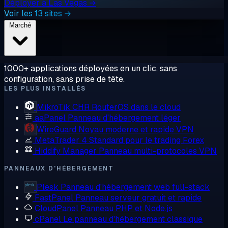
Déployer à Las Vegas →
Voir les 13 sites →
Marché
1000+ applications déployées en un clic, sans
configuration, sans prise de tête.
LES PLUS INSTALLÉS
MikroTik CHR
RouterOS dans le cloud
aaPanel
Panneau d'hébergement léger
WireGuard
Noyau moderne et rapide VPN
MetaTrader 4
Standard pour le trading Forex
Hiddify Manager
Panneau multi-protocoles VPN
PANNEAUX D'HÉBERGEMENT
Plesk
Panneau d'hébergement web full-stack
FastPanel
Panneau serveur gratuit et rapide
CloudPanel
Panneau PHP et Node.js
cPanel
Le panneau d'hébergement classique