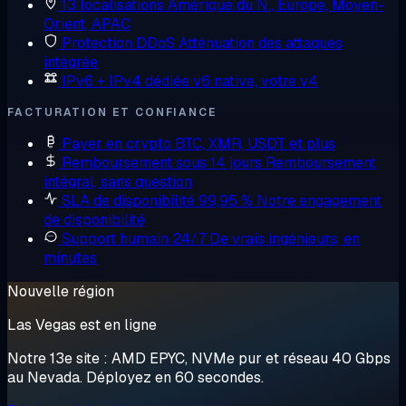
13 localisations
Amérique du N., Europe, Moyen-
Orient, APAC
Protection DDoS
Atténuation des attaques
intégrée
IPv6 + IPv4 dédiée
v6 native, votre v4
FACTURATION ET CONFIANCE
Payer en crypto
BTC, XMR, USDT et plus
Remboursement sous 14 jours
Remboursement
intégral, sans question
SLA de disponibilité 99,95 %
Notre engagement
de disponibilité
Support humain 24/7
De vrais ingénieurs, en
minutes
Nouvelle région
Las Vegas est en ligne
Notre 13e site : AMD EPYC, NVMe pur et réseau 40 Gbps
au Nevada. Déployez en 60 secondes.