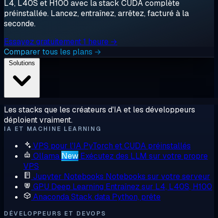
L4, L40S et H100 avec la stack CUDA complète
préinstallée. Lancez, entraînez, arrêtez, facturé à la
seconde.
Essayez gratuitement 1 heure →
Comparer tous les plans →
Solutions
Les stacks que les créateurs d'IA et les développeurs
déploient vraiment.
IA ET MACHINE LEARNING
VPS pour l'IA
PyTorch et CUDA préinstallés
Ollama
New
Exécutez des LLM sur votre propre
VPS
Jupyter Notebooks
Notebooks sur votre serveur
GPU Deep Learning
Entraînez sur L4, L40S, H100
Anaconda
Stack data Python, prête
DÉVELOPPEURS ET DEVOPS