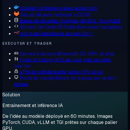
Docker
Conteneurs avec accès root
GitLab
Git auto-hébergé + CI/CD
Bases de données
Postgres, MySQL, MongoDB
Serveur de Code
VS Code dans votre navigateur
n8n
Automatisations actives 24/7
EXÉCUTER ET TRADER
Serveurs de jeux
Minecraft, CS, ARK, et plus
Forex et trading
MT5 au plus près de votre
courtier
VPN et confidentialité
Votre VPN privé
Poste de travail distant
Un bureau qui ne dort
jamais
Solution
Entraînement et inférence IA
De l'idée au modèle déployé en 60 minutes. Images
PyTorch, CUDA, vLLM et TGI prêtes sur chaque palier
GPU.