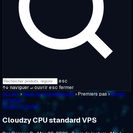
esc
↑↓
naviguer
↵
ouvrir
esc
fermer
Accueil
›
Base de connaissances
›
Premiers pas
›
Choisir
un forfait
Choisir un forfait
Cloudzy CPU standard VPS