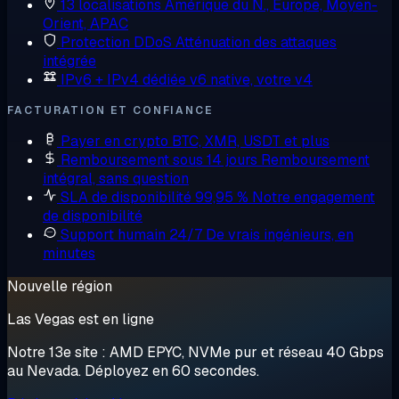
13 localisations
Amérique du N., Europe, Moyen-
Orient, APAC
Protection DDoS
Atténuation des attaques
intégrée
IPv6 + IPv4 dédiée
v6 native, votre v4
FACTURATION ET CONFIANCE
Payer en crypto
BTC, XMR, USDT et plus
Remboursement sous 14 jours
Remboursement
intégral, sans question
SLA de disponibilité 99,95 %
Notre engagement
de disponibilité
Support humain 24/7
De vrais ingénieurs, en
minutes
Nouvelle région
Las Vegas est en ligne
Notre 13e site : AMD EPYC, NVMe pur et réseau 40 Gbps
au Nevada. Déployez en 60 secondes.