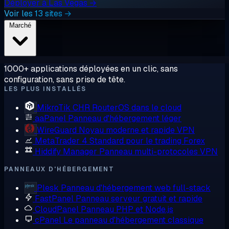
Déployer à Las Vegas →
Voir les 13 sites →
Marché
1000+ applications déployées en un clic, sans
configuration, sans prise de tête.
LES PLUS INSTALLÉS
MikroTik CHR
RouterOS dans le cloud
aaPanel
Panneau d'hébergement léger
WireGuard
Noyau moderne et rapide VPN
MetaTrader 4
Standard pour le trading Forex
Hiddify Manager
Panneau multi-protocoles VPN
PANNEAUX D'HÉBERGEMENT
Plesk
Panneau d'hébergement web full-stack
FastPanel
Panneau serveur gratuit et rapide
CloudPanel
Panneau PHP et Node.js
cPanel
Le panneau d'hébergement classique