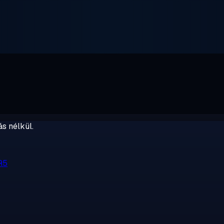
s nélkül.
R5