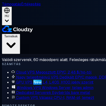
Támogatás
Értékesítés
HU
Termékek
Valódi szerverek, 60 másodperc alatt. Felesleges rátukmálá
SZÁMÍTÁS
Cloud VPS
Megosztott EPYC, 2,48 $/hó-tól
Nagy teljesítményű VPS
Dedikált EPYC magok, DD
GPU VPS
New
L4, L40S, H100 igény szerint
Windows VPS
Windows Server, teljes admin
Dedicated Serverek
Egybérlős bare metal
Custom VPS
Válassz CPU-t, RAM-ot, lemezt
REMOTE DESKTOP