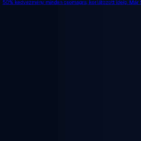
50% kedvezmény
minden csomagra, korlátozott ideig. Már