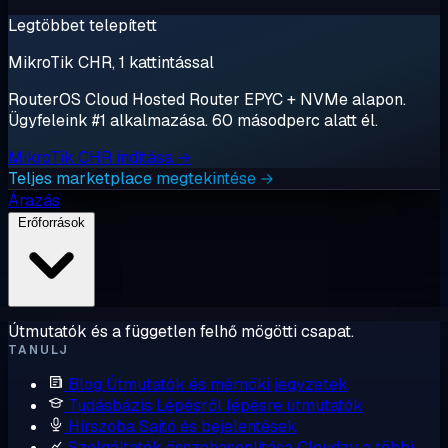
Legtöbbet telepített
MikroTik CHR, 1 kattintással
RouterOS Cloud Hosted Router EPYC + NVMe alapon.
Ügyfeleink #1 alkalmazása. 60 másodperc alatt él.
MikroTik CHR indítása →
Teljes marketplace megtekintése →
Árazás
Erőforrások
Útmutatók és a független felhő mögötti csapat.
TANULJ
Blog
Útmutatók és mérnöki jegyzetek
Tudásbázis
Lépésről lépésre útmutatók
Hírszoba
Sajtó és bejelentések
Szolgáltatók összehasonlítása
Cloudzy a többi