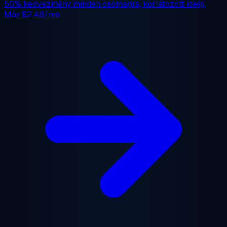
50% kedvezmény
minden csomagra, korlátozott ideig.
Már
$2.48/mo