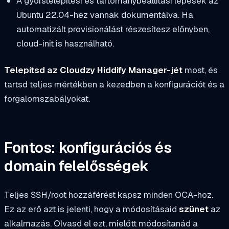
A gyorstelepítési és tartománybeállítási lépések az
Ubuntu 22.04-hez vannak dokumentálva. Ha
automatizált provisionálást részesítesz előnyben,
cloud-init is használható.
Telepítsd az Cloudzy Hiddify Manager-jét
most, és
tartsd teljes mértékben a kezedben a konfigurációt és a
forgalomszabályokat.
Fontos: konfigurációs és
domain felelősségek
Teljes SSH/root hozzáférést kapsz minden OCA-hoz.
Ez az erő azt is jelenti, hogy a módosításaid
szünet
az
alkalmazás. Olvasd el ezt, mielőtt módosítanád a