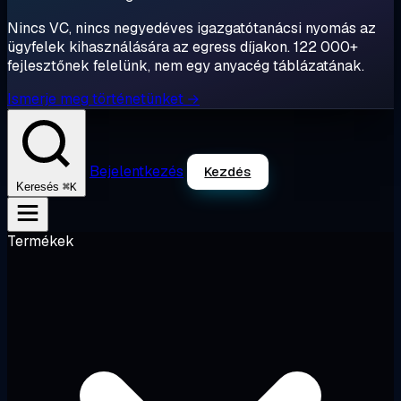
Nincs VC, nincs negyedéves igazgatótanácsi nyomás az
ügyfelek kihasználására az egress díjakon. 122 000+
fejlesztőnek felelünk, nem egy anyacég táblázatának.
Ismerje meg történetünket →
Bejelentkezés
Kezdés
⌘K
Keresés
Termékek