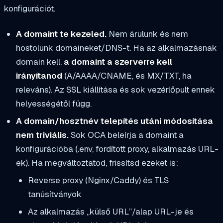
konfigurációt.
A domaint te kezeled.
Nem árulunk és nem
hostolunk domaineket/DNS-t. Ha az alkalmazásnak
domain kell,
a domaint a szerverre kell
irányítanod
(A/AAAA/CNAME, és MX/TXT, ha
releváns). Az SSL kiállítása és sok vezérlőpult ennek
helyességétől függ.
A domain/hosztnév telepítés utáni módosítása
nem triviális.
Sok OCA beleírja a domaint a
konfigurációba (.env, fordított proxy, alkalmazás URL-
ek). Ha megváltoztatod, frissítsd ezeket is:
Reverse proxy (Nginx/Caddy) és TLS
tanúsítványok
Az alkalmazás „külső URL”/alap URL-je és