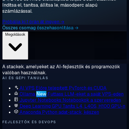
Indítsa el, tanítsa, állítsa le, másodperc alapú
számlázással.
Próbálja ki 1 órán át ingyen →
Összes csomag összehasonlítása →
Megoldások
A stackek, amelyeket az AI-fejlesztők és programozók
valóban használnak.
AI ÉS GÉPI TANULÁS
AI VPS
Előre telepített PyTorch és CUDA
Ollama
New
Futtass LLM-eket a saját VPS-eden
Jupyter Notebooks
Notebookok a szervereden
Deep Learning GPU
Taníts L4, L40S, H100 GPU-n
Anaconda
Python adat-stack, készen
FEJLESZTŐK ÉS DEVOPS