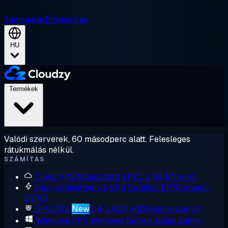
Támogatás
Értékesítés
HU
Termékek
Valódi szerverek, 60 másodperc alatt. Felesleges
rátukmálás nélkül.
SZÁMÍTÁS
Cloud VPS
Megosztott EPYC, 2,48 $/hó-tól
Nagy teljesítményű VPS
Dedikált EPYC magok,
DDR5
GPU VPS
New
L4, L40S, H100 igény szerint
Windows VPS
Windows Server, teljes admin