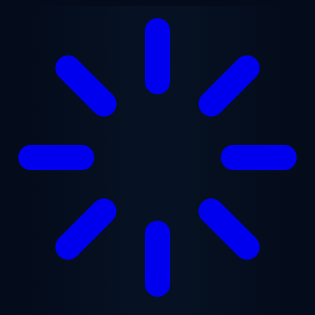
Ugrás a fő tartalomra