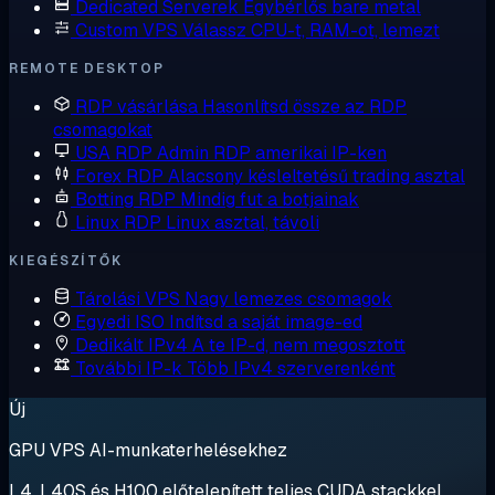
Dedicated Serverek
Egybérlős bare metal
Custom VPS
Válassz CPU-t, RAM-ot, lemezt
REMOTE DESKTOP
RDP vásárlása
Hasonlítsd össze az RDP
csomagokat
USA RDP
Admin RDP amerikai IP-ken
Forex RDP
Alacsony késleltetésű trading asztal
Botting RDP
Mindig fut a botjainak
Linux RDP
Linux asztal, távoli
KIEGÉSZÍTŐK
Tárolási VPS
Nagy lemezes csomagok
Egyedi ISO
Indítsd a saját image-ed
Dedikált IPv4
A te IP-d, nem megosztott
További IP-k
Több IPv4 szerverenként
Új
GPU VPS AI-munkaterhelésekhez
L4, L40S és H100 előtelepített teljes CUDA stackkel.