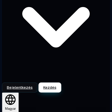
Bejelentkezés
Kezdés
Magyar