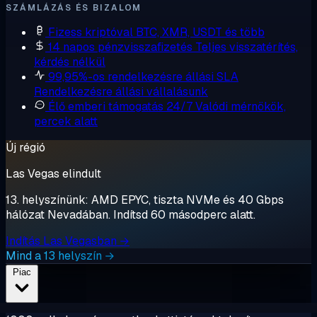
SZÁMLÁZÁS ÉS BIZALOM
Fizess kriptóval
BTC, XMR, USDT és több
14 napos pénzvisszafizetés
Teljes visszatérítés,
kérdés nélkül
99,95%-os rendelkezésre állási SLA
Rendelkezésre állási vállalásunk
Élő emberi támogatás 24/7
Valódi mérnökök,
percek alatt
Új régió
Las Vegas elindult
13. helyszínünk: AMD EPYC, tiszta NVMe és 40 Gbps
hálózat Nevadában. Indítsd 60 másodperc alatt.
Indítás Las Vegasban →
Mind a 13 helyszín →
Piac