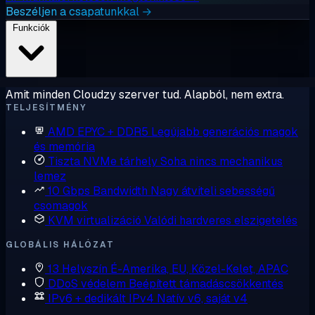
Beszéljen a csapatunkkal →
Funkciók
Amit minden Cloudzy szerver tud. Alapból, nem extra.
TELJESÍTMÉNY
AMD EPYC + DDR5
Legújabb generációs magok
és memória
Tiszta NVMe tárhely
Soha nincs mechanikus
lemez
10 Gbps Bandwidth
Nagy átviteli sebességű
csomagok
KVM virtualizáció
Valódi hardveres elszigetelés
GLOBÁLIS HÁLÓZAT
13 Helyszín
É-Amerika, EU, Közel-Kelet, APAC
DDoS védelem
Beépített támadáscsökkentés
IPv6 + dedikált IPv4
Natív v6, saját v4