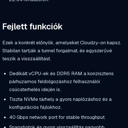
Fejlett funkciók
Ezek a konkrét előnyök, amelyeket Cloudzy-on kapsz.
Stabilan tartják a tunnel forgalmat, és egyszerűvé
teszik a visszaállítást.
Dedikált vCPU-ek és DDR5 RAM a konzisztens
párhuzamos feldolgozáshoz felhasználói
csúcsterhelés idején is.
Tiszta NVMe tárhely a gyors naplózáshoz és a
konfigurációs fájlokhoz.
40 Gbps network port for stable throughput.
Snapshotok és gyors visszaállítás nagyobb