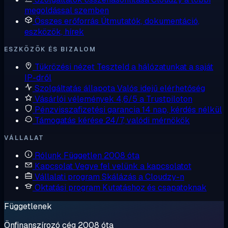
megoldással szemben
Összes erőforrás
Útmutatók, dokumentáció,
eszközök, hírek
ESZKÖZÖK ÉS BIZALOM
Tükrözési nézet
Teszteld a hálózatunkat a saját
IP-dről
Szolgáltatás állapota
Valós idejű elérhetőség
Vásárlói vélemények
4,6/5 a Trustpiloton
Pénzvisszafizetési garancia
14 nap, kérdés nélkül
Támogatás kérése
24/7, valódi mérnökök
VÁLLALAT
Rólunk
Független 2008 óta
Kapcsolat
Vegye fel velünk a kapcsolatot
Vállalati program
Skálázás a Cloudzy-n
Oktatási program
Kutatáshoz és csapatoknak
Függetlenek
Önfinanszírozó cég 2008 óta