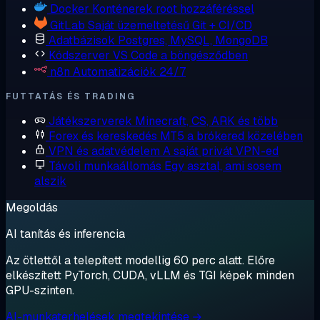
Docker
Konténerek root hozzáféréssel
GitLab
Saját üzemeltetésű Git + CI/CD
Adatbázisok
Postgres, MySQL, MongoDB
Kódszerver
VS Code a böngésződben
n8n
Automatizációk 24/7
FUTTATÁS ÉS TRADING
Játékszerverek
Minecraft, CS, ARK és több
Forex és kereskedés
MT5 a brókered közelében
VPN és adatvédelem
A saját privát VPN-ed
Távoli munkaállomás
Egy asztal, ami sosem
alszik
Megoldás
AI tanítás és inferencia
Az ötlettől a telepített modellig 60 perc alatt. Előre
elkészített PyTorch, CUDA, vLLM és TGI képek minden
GPU-szinten.
AI-munkaterhelések megtekintése →