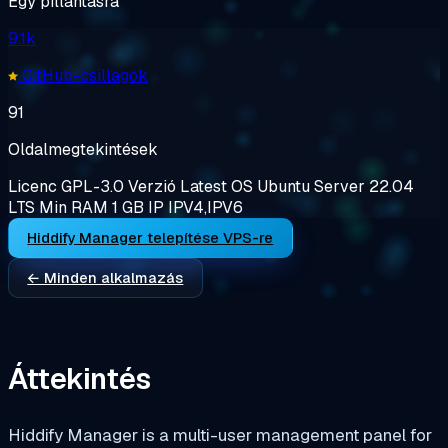
Egy pillantásra
9.1k
GitHub-csillagok
91
Oldalmegtekintések
Licenc
GPL-3.0
Verzió
Latest
OS
Ubuntu Server 22.04
LTS
Min RAM
1 GB
IP
IPV4,IPV6
Hiddify Manager telepítése VPS-re
← Minden alkalmazás
Áttekintés
Hiddify Manager is a multi-user management panel for