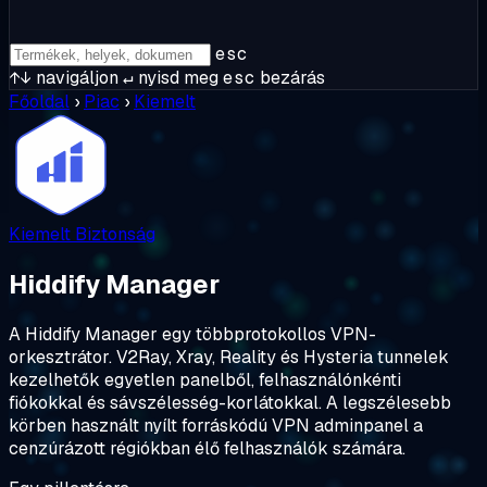
esc
↑↓
navigáljon
↵
nyisd meg
esc
bezárás
Főoldal
›
Piac
›
Kiemelt
Kiemelt
Biztonság
Hiddify Manager
A Hiddify Manager egy többprotokollos VPN-
orkesztrátor. V2Ray, Xray, Reality és Hysteria tunnelek
kezelhetők egyetlen panelből, felhasználónkénti
fiókokkal és sávszélesség-korlátokkal. A legszélesebb
körben használt nyílt forráskódú VPN adminpanel a
cenzúrázott régiókban élő felhasználók számára.