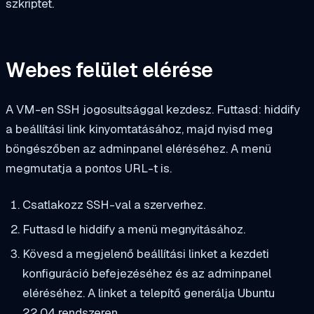
szkriptet.
Webes felület elérése
A VM-en SSH jogosultsággal kezdesz. Futtasd:
hiddify
a beállítási link kinyomtatásához, majd nyisd meg
böngészőben az adminpanel eléréséhez. A menü
megmutatja a pontos URL-t is.
Csatlakozz SSH-val a szerverhez.
Futtasd le
hiddify
a menü megnyitásához.
Kövesd a megjelenő beállítási linket a kezdeti
konfiguráció befejezéséhez és az adminpanel
eléréséhez. A linket a telepítő generálja Ubuntu
22.04 rendszeren.