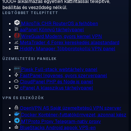
1000+ alkalmazás egyetlen kattintással telepítve,
beállítás és vesződség nélkül.
LEGTÖBBET TELEPÍTETT
MikroTik CHR
RouterOS a felhőben
aaPanel
Könnyű tárhelypanel
WireGuard
Modern, gyors kernel VPN
MetaTrader 4
Forex kereskedés alapstandard
Hiddify Manager
Többprotokollú VPN panel
ÜZEMELTETÉSI PANELEK
Plesk
Full-stack webtárhely panel
FastPanel
Ingyenes, gyors szerverpanel
CloudPanel
PHP és Node.js panel
cPanel
A klasszikus tárhelypanel
VPN ÉS ESZKÖZÖK
OpenVPN AS
Saját üzemeltetésű VPN szerver
Docker
Konténer-futtatókörnyezet, azonnal kész
MTProto Proxy
Telegram-natív proxy
BlueStacks
Android appok VPS-en