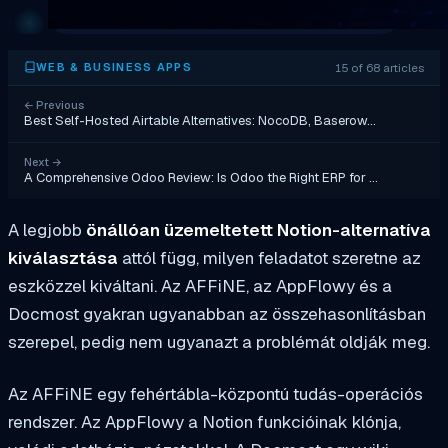
15 of 68 articles
WEB & BUSINESS APPS
←
Previous
Best Self-Hosted Airtable Alternatives: NocoDB, Baserow…
Next
→
A Comprehensive Odoo Review: Is Odoo the Right ERP for …
A legjobb
önállóan üzemeltetett Notion-alternatíva
kiválasztása
attól függ, milyen feladatot szeretne az
eszközzel kiváltani. Az AFFiNE, az AppFlowy és a
Docmost gyakran ugyanabban az összehasonlításban
szerepel, pedig nem ugyanazt a problémát oldják meg.
Az AFFiNE egy fehértábla-központú tudás-operációs
rendszer. Az AppFlowy a Notion funkcióinak klónja,