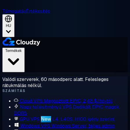
Támogatás
Értékesítés
HU
Termékek
Valódi szerverek, 60 másodperc alatt. Felesleges
rátukmálás nélkül.
SZÁMÍTÁS
Cloud VPS
Megosztott EPYC, 2,48 $/hó-tól
Nagy teljesítményű VPS
Dedikált EPYC magok,
DDR5
GPU VPS
New
L4, L40S, H100 igény szerint
Windows VPS
Windows Server, teljes admin