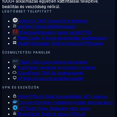
1000+ alkalmazás egyetlen kattintással telepítve,
beállítás és vesződség nélkül.
LEGTÖBBET TELEPÍTETT
MikroTik CHR
RouterOS a felhőben
aaPanel
Könnyű tárhelypanel
WireGuard
Modern, gyors kernel VPN
MetaTrader 4
Forex kereskedés alapstandard
Hiddify Manager
Többprotokollú VPN panel
ÜZEMELTETÉSI PANELEK
Plesk
Full-stack webtárhely panel
FastPanel
Ingyenes, gyors szerverpanel
CloudPanel
PHP és Node.js panel
cPanel
A klasszikus tárhelypanel
VPN ÉS ESZKÖZÖK
OpenVPN AS
Saját üzemeltetésű VPN szerver
Docker
Konténer-futtatókörnyezet, azonnal kész
MTProto Proxy
Telegram-natív proxy
BlueStacks
Android appok VPS-en