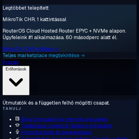
Legtöbbet telepített
MikroTik CHR, 1 kattintással
RouterOS Cloud Hosted Router EPYC + NVMe alapon.
Ügyfeleink #1 alkalmazása. 60 másodperc alatt él.
MikroTik CHR indítása →
Teljes marketplace megtekintése →
Árazás
Erőforrások
Útmutatók és a független felhő mögötti csapat.
TANULJ
Blog
Útmutatók és mérnöki jegyzetek
Tudásbázis
Lépésről lépésre útmutatók
Hírszoba
Sajtó és bejelentések
Szolgáltatók összehasonlítása
Cloudzy a többi