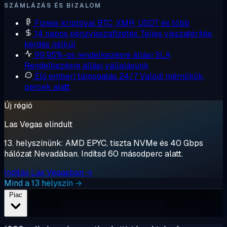
SZÁMLÁZÁS ÉS BIZALOM
Fizess kriptóval
BTC, XMR, USDT és több
14 napos pénzvisszafizetés
Teljes visszatérítés,
kérdés nélkül
99,95%-os rendelkezésre állási SLA
Rendelkezésre állási vállalásunk
Élő emberi támogatás 24/7
Valódi mérnökök,
percek alatt
Új régió
Las Vegas elindult
13. helyszínünk: AMD EPYC, tiszta NVMe és 40 Gbps
hálózat Nevadában. Indítsd 60 másodperc alatt.
Indítás Las Vegasban →
Mind a 13 helyszín →
Piac