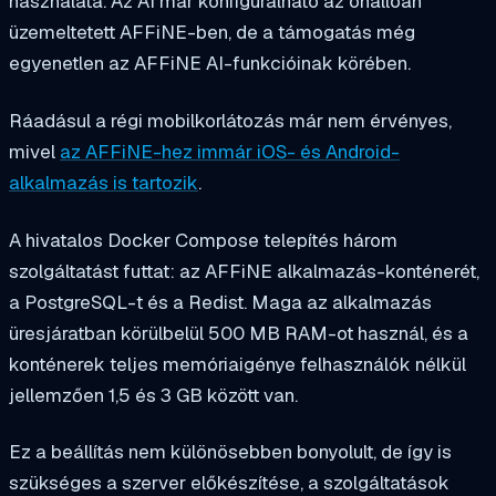
használata. Az AI már konfigurálható az önállóan
üzemeltetett AFFiNE-ben, de a támogatás még
egyenetlen az AFFiNE AI-funkcióinak körében.
Ráadásul a régi mobilkorlátozás már nem érvényes,
mivel
az AFFiNE-hez immár iOS- és Android-
alkalmazás is tartozik
.
A hivatalos Docker Compose telepítés három
szolgáltatást futtat: az AFFiNE alkalmazás-konténerét,
a PostgreSQL-t és a Redist. Maga az alkalmazás
üresjáratban körülbelül 500 MB RAM-ot használ, és a
konténerek teljes memóriaigénye felhasználók nélkül
jellemzően 1,5 és 3 GB között van.
Ez a beállítás nem különösebben bonyolult, de így is
szükséges a szerver előkészítése, a szolgáltatások