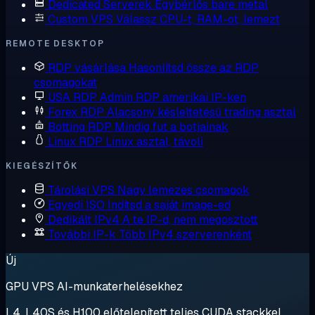
Dedicated Serverek
Egybérlős bare metal
Custom VPS
Válassz CPU-t, RAM-ot, lemezt
REMOTE DESKTOP
RDP vásárlása
Hasonlítsd össze az RDP
csomagokat
USA RDP
Admin RDP amerikai IP-ken
Forex RDP
Alacsony késleltetésű trading asztal
Botting RDP
Mindig fut a botjainak
Linux RDP
Linux asztal, távoli
KIEGÉSZÍTŐK
Tárolási VPS
Nagy lemezes csomagok
Egyedi ISO
Indítsd a saját image-ed
Dedikált IPv4
A te IP-d, nem megosztott
További IP-k
Több IPv4 szerverenként
Új
GPU VPS AI-munkaterhelésekhez
L4, L40S és H100 előtelepített teljes CUDA stackkel.