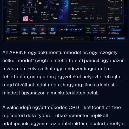
Az AFFiNE egy dokumentummódot és egy „szegély
nélküli módot” (végtelen fehértáblát) párosít ugyanazon
a vásznon. Felvázolhat egy rendszerdiagramot a
fehértáblán, öntapadós jegyzeteket helyezhet el rajta,
majd átválthat oldalmódra, hogy rögzítse a döntést –
mindezt ugyanazon a munkaterületen belül.
A valós idejű együttműködés CRDT-ket (conflict-free
replicated data types – ütközésmentes replikált
adattípusok, ugyanaz az adatstruktúra-család, amely a