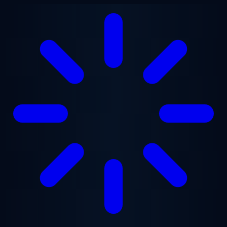
Ugrás a fő tartalomra