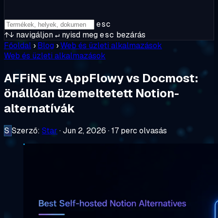
esc
↑↓
navigáljon
↵
nyisd meg
esc
bezárás
Főoldal
›
Blog
›
Web és üzleti alkalmazások
Web és üzleti alkalmazások
AFFiNE vs AppFlowy vs Docmost:
önállóan üzemeltetett Notion-
alternatívák
S
Szerző:
Star
·
Jun 2, 2026
·
17 perc olvasás