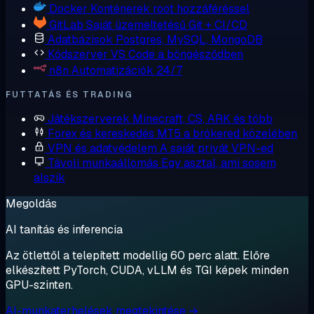
Docker
Konténerek root hozzáféréssel
GitLab
Saját üzemeltetésű Git + CI/CD
Adatbázisok
Postgres, MySQL, MongoDB
Kódszerver
VS Code a böngésződben
n8n
Automatizációk 24/7
FUTTATÁS ÉS TRADING
Játékszerverek
Minecraft, CS, ARK és több
Forex és kereskedés
MT5 a brókered közelében
VPN és adatvédelem
A saját privát VPN-ed
Távoli munkaállomás
Egy asztal, ami sosem
alszik
Megoldás
AI tanítás és inferencia
Az ötlettől a telepített modellig 60 perc alatt. Előre
elkészített PyTorch, CUDA, vLLM és TGI képek minden
GPU-szinten.
AI-munkaterhelések megtekintése →