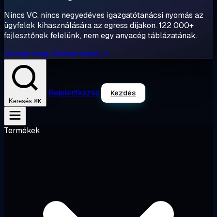
Nincs VC, nincs negyedéves igazgatótanácsi nyomás az
ügyfelek kihasználására az egress díjakon. 122 000+
fejlesztőnek felelünk, nem egy anyacég táblázatának.
Ismerje meg történetünket →
Bejelentkezés
Kezdés
⌘K
Keresés
Termékek