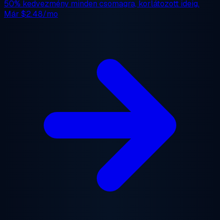
50% kedvezmény
minden csomagra, korlátozott ideig.
Már
$2.48/mo