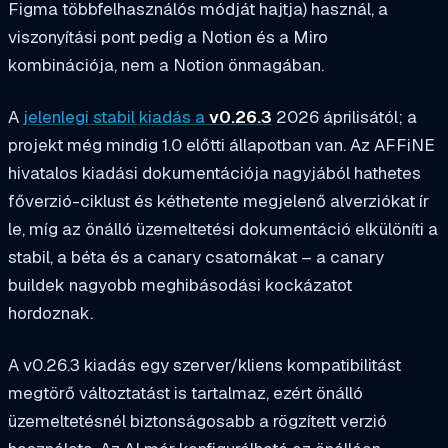
Figma többfelhasználós módját hajtja) használ, a
viszonyítási pont pedig a Notion és a Miro
kombinációja, nem a Notion önmagában.
A
jelenlegi stabil kiadás a
v0.26.3
2026 áprilisától; a
projekt még mindig 1.0 előtti állapotban van. Az AFFiNE
hivatalos kiadási dokumentációja nagyjából hathetes
főverzió-ciklust és kéthetente megjelenő alverziókat ír
le, míg az önálló üzemeltetési dokumentáció elkülöníti a
stabil, a béta és a canary csatornákat – a canary
buildek nagyobb meghibásodási kockázatot
hordoznak.
A v0.26.3 kiadás egy szerver/kliens kompatibilitást
megtörő változtatást is tartalmaz, ezért önálló
üzemeltetésnél biztonságosabb a rögzített verzió