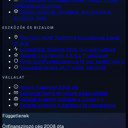
megoldással szemben
Összes erőforrás
Útmutatók, dokumentáció,
eszközök, hírek
ESZKÖZÖK ÉS BIZALOM
Tükrözési nézet
Teszteld a hálózatunkat a saját
IP-dről
Szolgáltatás állapota
Valós idejű elérhetőség
Vásárlói vélemények
4,6/5 a Trustpiloton
Pénzvisszafizetési garancia
14 nap, kérdés nélkül
Támogatás kérése
24/7, valódi mérnökök
VÁLLALAT
Rólunk
Független 2008 óta
Kapcsolat
Vegye fel velünk a kapcsolatot
Vállalati program
Skálázás a Cloudzy-n
Oktatási program
Kutatáshoz és csapatoknak
Függetlenek
Önfinanszírozó cég 2008 óta