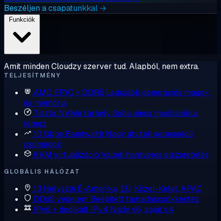
Beszéljen a csapatunkkal →
Funkciók
Amit minden Cloudzy szerver tud. Alapból, nem extra.
TELJESÍTMÉNY
AMD EPYC + DDR5
Legújabb generációs magok
és memória
Tiszta NVMe tárhely
Soha nincs mechanikus
lemez
10 Gbps Bandwidth
Nagy átviteli sebességű
csomagok
KVM virtualizáció
Valódi hardveres elszigetelés
GLOBÁLIS HÁLÓZAT
13 Helyszín
É-Amerika, EU, Közel-Kelet, APAC
DDoS védelem
Beépített támadáscsökkentés
IPv6 + dedikált IPv4
Natív v6, saját v4