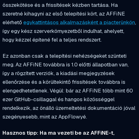
összekötése és a frissítések kézben tartása. Ha
szeretné kihagyni az első telepítési kört, az AFFiNE
elérhető
egykattintásos alkalmazásként a piacterünkön
,
így egy kész szerverkörnyezetből indulhat, ahelyett,
hogy kézzel építené fel a teljes rendszert.
Ez azonban csak a telepítési nehézségeket szünteti
meg. Az AFFiNE továbbra is 1.0 előtti állapotban van,
így a rögzített verziók, a kiadási megjegyzések
ellenőrzése és a körültekintő frissítések továbbra is
elengedhetetlenek. Végül: bár az AFFiNE több mint 60
ezer GitHub-csillaggal és hangos közösséggel
rendelkezik, az önálló üzemeltetési dokumentáció jóval
szegényesebb, mint az AppFlowyé.
Hasznos tipp: Ha ma vezeti be az AFFiNE-t,