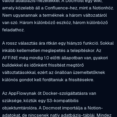
valódi adatbázis-nézetekkel. A Docmost egy wiki,
amely közelebb áll a Confluence-hez, mint a Notionhöz.
Nem ugyanannak a terméknek a három változatáról
van szó. Három különböző eszköz, három különböző
feladathoz.
A rossz választás ára ritkán egy hiányzó funkció. Sokkal
inkább kellemetlen meglepetés a telepítéskor. Az
AFFiNE még mindig 1.0 előtti állapotban van, gyakori
buildekkel és időnként frissítést megtörő
változtatásokkal, ezért az önállóan üzemeltetőknek
különös gondot kell fordítaniuk a frissítésekre.
Az AppFlowynak öt Docker-szolgáltatásra van
szüksége, köztük egy S3-kompatibilis
objektumtárolóra. A Docmost importálja a Notion-
adatokat, de nincsenek natív adatbázis-táblái. Mindez