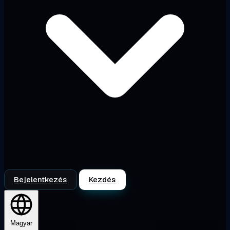
Bejelentkezés
Kezdés
Magyar