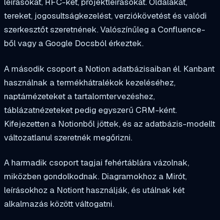
leírásokat, RFC-ket, projektleírásokat. Oldalakat,
tereket, jogosultságkezelést, verziókövetést és valódi
szerkesztőt szeretnének. Valószínűleg a Confluence-
ből vagy a Google Docsból érkeztek.
A második csoport a Notion adatbázisaiban él. Kanbant
használnak a termékhátralékok kezeléséhez,
naptárnézeteket a tartalomtervezéshez,
táblázatnézeteket pedig egyszerű CRM-ként.
Kifejezetten a Notionből jöttek, és az adatbázis-modellt
változatlanul szeretnék megőrizni.
A harmadik csoport tagjai fehértáblára vázolnak,
miközben gondolkodnak. Diagramokhoz a Mirót,
leírásokhoz a Notiont használják, és utálnak két
alkalmazás között váltogatni.