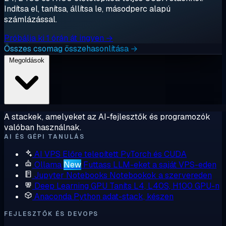
Indítsa el, tanítsa, állítsa le, másodperc alapú
számlázással.
Próbálja ki 1 órán át ingyen →
Összes csomag összehasonlítása →
Megoldások
A stackek, amelyeket az AI-fejlesztők és programozók
valóban használnak.
AI ÉS GÉPI TANULÁS
AI VPS
Előre telepített PyTorch és CUDA
Ollama
New
Futtass LLM-eket a saját VPS-eden
Jupyter Notebooks
Notebookok a szervereden
Deep Learning GPU
Taníts L4, L40S, H100 GPU-n
Anaconda
Python adat-stack, készen
FEJLESZTŐK ÉS DEVOPS