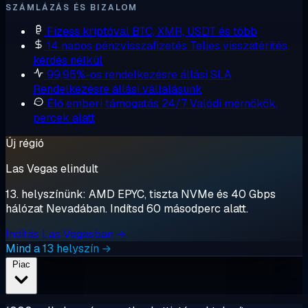
SZÁMLÁZÁS ÉS BIZALOM
Fizess kriptóval
BTC, XMR, USDT és több
14 napos pénzvisszafizetés
Teljes visszatérítés,
kérdés nélkül
99,95%-os rendelkezésre állási SLA
Rendelkezésre állási vállalásunk
Élő emberi támogatás 24/7
Valódi mérnökök,
percek alatt
Új régió
Las Vegas elindult
13. helyszínünk: AMD EPYC, tiszta NVMe és 40 Gbps
hálózat Nevadában. Indítsd 60 másodperc alatt.
Indítás Las Vegasban →
Mind a 13 helyszín →
Piac