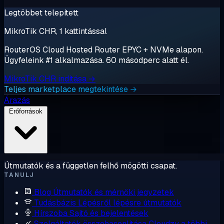
Legtöbbet telepített
MikroTik CHR, 1 kattintással
RouterOS Cloud Hosted Router EPYC + NVMe alapon.
Ügyfeleink #1 alkalmazása. 60 másodperc alatt él.
MikroTik CHR indítása →
Teljes marketplace megtekintése →
Árazás
Erőforrások
Útmutatók és a független felhő mögötti csapat.
TANULJ
Blog
Útmutatók és mérnöki jegyzetek
Tudásbázis
Lépésről lépésre útmutatók
Hírszoba
Sajtó és bejelentések
Szolgáltatók összehasonlítása
Cloudzy a többi