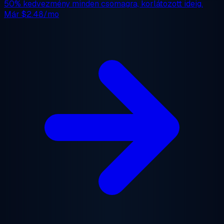
50% kedvezmény
minden csomagra, korlátozott ideig.
Már
$2.48/mo