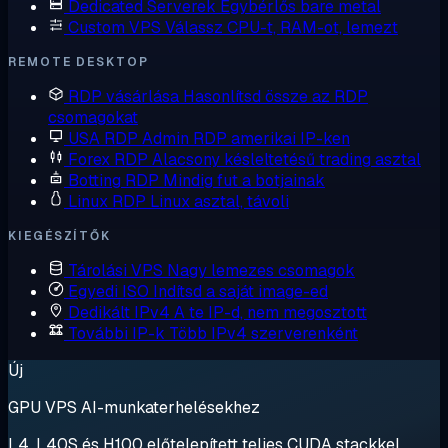
Dedicated Serverek
Egybérlős bare metal
Custom VPS
Válassz CPU-t, RAM-ot, lemezt
REMOTE DESKTOP
RDP vásárlása
Hasonlítsd össze az RDP
csomagokat
USA RDP
Admin RDP amerikai IP-ken
Forex RDP
Alacsony késleltetésű trading asztal
Botting RDP
Mindig fut a botjainak
Linux RDP
Linux asztal, távoli
KIEGÉSZÍTŐK
Tárolási VPS
Nagy lemezes csomagok
Egyedi ISO
Indítsd a saját image-ed
Dedikált IPv4
A te IP-d, nem megosztott
További IP-k
Több IPv4 szerverenként
Új
GPU VPS AI-munkaterhelésekhez
L4, L40S és H100 előtelepített teljes CUDA stackkel.