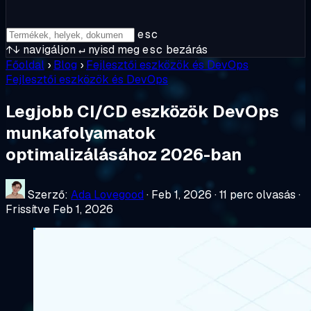
esc
↑↓
navigáljon
↵
nyisd meg
esc
bezárás
Főoldal
›
Blog
›
Fejlesztői eszközök és DevOps
Fejlesztői eszközök és DevOps
Legjobb CI/CD eszközök DevOps
munkafolyamatok
optimalizálásához 2026-ban
Szerző:
Ada Lovegood
·
Feb 1, 2026
·
11 perc olvasás
·
Frissítve Feb 1, 2026