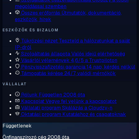
megoldással szemben
Összes erőforrás
Útmutatók, dokumentáció,
eszközök, hírek
ESZKÖZÖK ÉS BIZALOM
Tükrözési nézet
Teszteld a hálózatunkat a saját
IP-dről
Szolgáltatás állapota
Valós idejű elérhetőség
Vásárlói vélemények
4,6/5 a Trustpiloton
Pénzvisszafizetési garancia
14 nap, kérdés nélkül
Támogatás kérése
24/7, valódi mérnökök
VÁLLALAT
Rólunk
Független 2008 óta
Kapcsolat
Vegye fel velünk a kapcsolatot
Vállalati program
Skálázás a Cloudzy-n
Oktatási program
Kutatáshoz és csapatoknak
Függetlenek
Önfinanszírozó cég 2008 óta