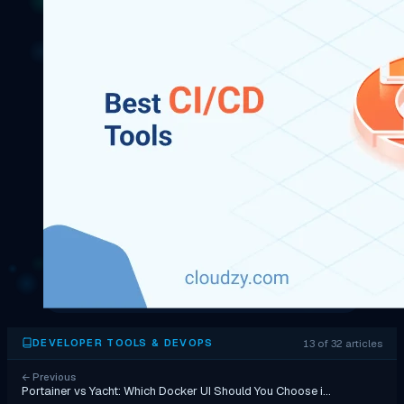
13 of 32 articles
DEVELOPER TOOLS & DEVOPS
←
Previous
Portainer vs Yacht: Which Docker UI Should You Choose i…