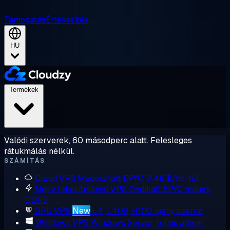
Támogatás
Értékesítés
HU
Termékek
Valódi szerverek, 60 másodperc alatt. Felesleges
rátukmálás nélkül.
SZÁMÍTÁS
Cloud VPS
Megosztott EPYC, 2,48 $/hó-tól
Nagy teljesítményű VPS
Dedikált EPYC magok,
DDR5
GPU VPS
New
L4, L40S, H100 igény szerint
Windows VPS
Windows Server, teljes admin