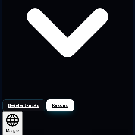
Bejelentkezés
Kezdés
Magyar