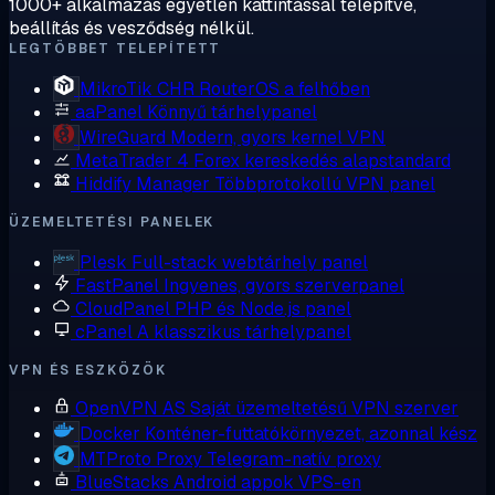
1000+ alkalmazás egyetlen kattintással telepítve,
beállítás és vesződség nélkül.
LEGTÖBBET TELEPÍTETT
MikroTik CHR
RouterOS a felhőben
aaPanel
Könnyű tárhelypanel
WireGuard
Modern, gyors kernel VPN
MetaTrader 4
Forex kereskedés alapstandard
Hiddify Manager
Többprotokollú VPN panel
ÜZEMELTETÉSI PANELEK
Plesk
Full-stack webtárhely panel
FastPanel
Ingyenes, gyors szerverpanel
CloudPanel
PHP és Node.js panel
cPanel
A klasszikus tárhelypanel
VPN ÉS ESZKÖZÖK
OpenVPN AS
Saját üzemeltetésű VPN szerver
Docker
Konténer-futtatókörnyezet, azonnal kész
MTProto Proxy
Telegram-natív proxy
BlueStacks
Android appok VPS-en