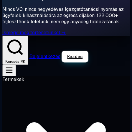
Nincs VC, nincs negyedéves igazgatótanácsi nyomás az
ügyfelek kihasználására az egress díjakon. 122 000+
fejlesztőnek felelünk, nem egy anyacég táblázatának.
Ismerje meg történetünket →
Bejelentkezés
Kezdés
⌘K
Keresés
Termékek