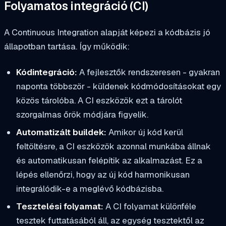
Folyamatos integráció (CI)
A Continuous Integration alapját képezi a kódbázis jó
állapotban tartása. Így működik:
Kódintegráció:
A fejlesztők rendszeresen - gyakran
naponta többször - küldenek kódmódosításokat egy
közös tárolóba. A CI eszközök ezt a tárolót
szorgalmas őrök módjára figyelik.
Automatizált buildek:
Amikor új kód kerül
feltöltésre, a CI eszközök azonnal munkába állnak
és automatikusan felépítik az alkalmazást. Ez a
lépés ellenőrzi, hogy az új kód harmonikusan
integrálódik-e a meglévő kódbázisba.
Tesztelési folyamat:
A CI folyamat különféle
tesztek futtatásából áll, az egység tesztektől az