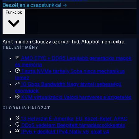
Beszéljen a csapatunkkal →
Funkciók
Amit minden Cloudzy szerver tud. Alapból, nem extra.
TELJESÍTMÉNY
AMD EPYC + DDR5
Legújabb generációs magok
és memória
Tiszta NVMe tárhely
Soha nincs mechanikus
lemez
10 Gbps Bandwidth
Nagy átviteli sebességű
csomagok
KVM virtualizáció
Valódi hardveres elszigetelés
GLOBÁLIS HÁLÓZAT
13 Helyszín
É-Amerika, EU, Közel-Kelet, APAC
DDoS védelem
Beépített támadáscsökkentés
IPv6 + dedikált IPv4
Natív v6, saját v4