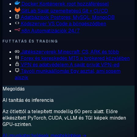
Docker
Konténerek root hozzáféréssel
GitLab
Saját üzemeltetésű Git + CI/CD
Adatbázisok
Postgres, MySQL, MongoDB
Kódszerver
VS Code a böngésződben
n8n
Automatizációk 24/7
FUTTATÁS ÉS TRADING
Játékszerverek
Minecraft, CS, ARK és több
Forex és kereskedés
MT5 a brókered közelében
VPN és adatvédelem
A saját privát VPN-ed
Távoli munkaállomás
Egy asztal, ami sosem
alszik
Megoldás
AI tanítás és inferencia
Az ötlettől a telepített modellig 60 perc alatt. Előre
elkészített PyTorch, CUDA, vLLM és TGI képek minden
GPU-szinten.
AI-munkaterhelések megtekintése →