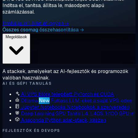
Indítsa el, tanítsa, állítsa le, másodperc alapú
számlázással.
Próbálja ki 1 órán át ingyen →
Összes csomag összehasonlítása →
Megoldások
A stackek, amelyeket az AI-fejlesztők és programozók
valóban használnak.
AI ÉS GÉPI TANULÁS
AI VPS
Előre telepített PyTorch és CUDA
Ollama
New
Futtass LLM-eket a saját VPS-eden
Jupyter Notebooks
Notebookok a szervereden
Deep Learning GPU
Taníts L4, L40S, H100 GPU-n
Anaconda
Python adat-stack, készen
FEJLESZTŐK ÉS DEVOPS