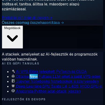
Indítsa el, tanítsa, állítsa le, másodperc alapú
számlázással.
Próbálja ki 1 órán át ingyen →
Összes csomag összehasonlítása →
Megoldások
A stackek, amelyeket az AI-fejlesztők és programozók
valóban használnak.
AI ÉS GÉPI TANULÁS
AI VPS
Előre telepített PyTorch és CUDA
Ollama
New
Futtass LLM-eket a saját VPS-eden
Jupyter Notebooks
Notebookok a szervereden
Deep Learning GPU
Taníts L4, L40S, H100 GPU-n
Anaconda
Python adat-stack, készen
FEJLESZTŐK ÉS DEVOPS