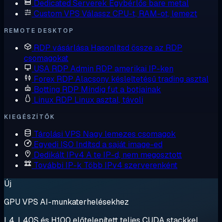
Dedicated Serverek
Egybérlős bare metal
Custom VPS
Válassz CPU-t, RAM-ot, lemezt
REMOTE DESKTOP
RDP vásárlása
Hasonlítsd össze az RDP
csomagokat
USA RDP
Admin RDP amerikai IP-ken
Forex RDP
Alacsony késleltetésű trading asztal
Botting RDP
Mindig fut a botjainak
Linux RDP
Linux asztal, távoli
KIEGÉSZÍTŐK
Tárolási VPS
Nagy lemezes csomagok
Egyedi ISO
Indítsd a saját image-ed
Dedikált IPv4
A te IP-d, nem megosztott
További IP-k
Több IPv4 szerverenként
Új
GPU VPS AI-munkaterhelésekhez
L4, L40S és H100 előtelepített teljes CUDA stackkel.