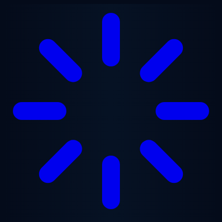
Ugrás a fő tartalomra