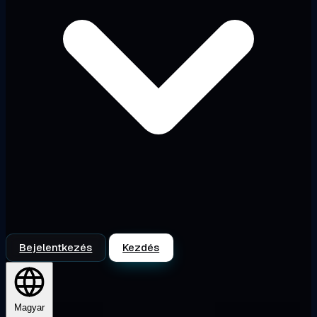
Bejelentkezés
Kezdés
Magyar