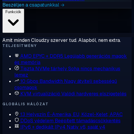
Beszéljen a csapatunkkal →
Funkciók
Amit minden Cloudzy szerver tud. Alapból, nem extra.
TELJESÍTMÉNY
AMD EPYC + DDR5
Legújabb generációs magok
és memória
Tiszta NVMe tárhely
Soha nincs mechanikus
lemez
10 Gbps Bandwidth
Nagy átviteli sebességű
csomagok
KVM virtualizáció
Valódi hardveres elszigetelés
GLOBÁLIS HÁLÓZAT
13 Helyszín
É-Amerika, EU, Közel-Kelet, APAC
DDoS védelem
Beépített támadáscsökkentés
IPv6 + dedikált IPv4
Natív v6, saját v4