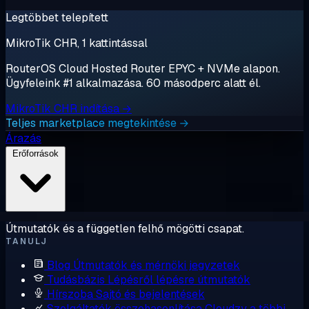
Legtöbbet telepített
MikroTik CHR, 1 kattintással
RouterOS Cloud Hosted Router EPYC + NVMe alapon.
Ügyfeleink #1 alkalmazása. 60 másodperc alatt él.
MikroTik CHR indítása →
Teljes marketplace megtekintése →
Árazás
Erőforrások
Útmutatók és a független felhő mögötti csapat.
TANULJ
Blog
Útmutatók és mérnöki jegyzetek
Tudásbázis
Lépésről lépésre útmutatók
Hírszoba
Sajtó és bejelentések
Szolgáltatók összehasonlítása
Cloudzy a többi