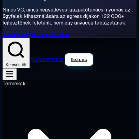
Nincs VC, nincs negyedéves igazgatótanácsi nyomás az
ügyfelek kihasználására az egress díjakon. 122 000+
fejlesztőnek felelünk, nem egy anyacég táblázatának.
Ismerje meg történetünket →
Bejelentkezés
Kezdés
⌘K
Keresés
Termékek