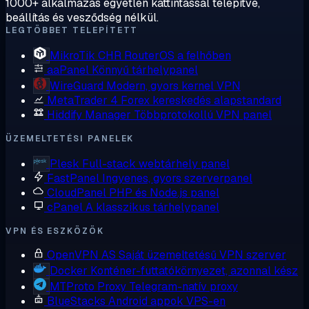
1000+ alkalmazás egyetlen kattintással telepítve,
beállítás és vesződség nélkül.
LEGTÖBBET TELEPÍTETT
MikroTik CHR
RouterOS a felhőben
aaPanel
Könnyű tárhelypanel
WireGuard
Modern, gyors kernel VPN
MetaTrader 4
Forex kereskedés alapstandard
Hiddify Manager
Többprotokollú VPN panel
ÜZEMELTETÉSI PANELEK
Plesk
Full-stack webtárhely panel
FastPanel
Ingyenes, gyors szerverpanel
CloudPanel
PHP és Node.js panel
cPanel
A klasszikus tárhelypanel
VPN ÉS ESZKÖZÖK
OpenVPN AS
Saját üzemeltetésű VPN szerver
Docker
Konténer-futtatókörnyezet, azonnal kész
MTProto Proxy
Telegram-natív proxy
BlueStacks
Android appok VPS-en