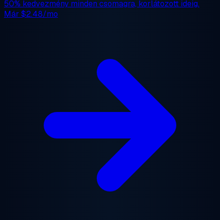
50% kedvezmény
minden csomagra, korlátozott ideig.
Már
$2.48/mo