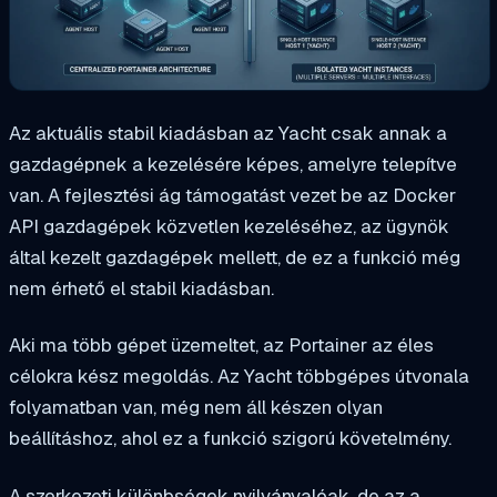
Az aktuális stabil kiadásban az Yacht csak annak a
gazdagépnek a kezelésére képes, amelyre telepítve
van. A fejlesztési ág támogatást vezet be az Docker
API gazdagépek közvetlen kezeléséhez, az ügynök
által kezelt gazdagépek mellett, de ez a funkció még
nem érhető el stabil kiadásban.
Aki ma több gépet üzemeltet, az Portainer az éles
célokra kész megoldás. Az Yacht többgépes útvonala
folyamatban van, még nem áll készen olyan
beállításhoz, ahol ez a funkció szigorú követelmény.
A szerkezeti különbségek nyilvánvalóak, de az a