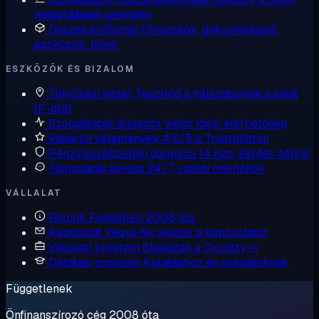
megoldással szemben
Összes erőforrás
Útmutatók, dokumentáció,
eszközök, hírek
ESZKÖZÖK ÉS BIZALOM
Tükrözési nézet
Teszteld a hálózatunkat a saját
IP-dről
Szolgáltatás állapota
Valós idejű elérhetőség
Vásárlói vélemények
4,6/5 a Trustpiloton
Pénzvisszafizetési garancia
14 nap, kérdés nélkül
Támogatás kérése
24/7, valódi mérnökök
VÁLLALAT
Rólunk
Független 2008 óta
Kapcsolat
Vegye fel velünk a kapcsolatot
Vállalati program
Skálázás a Cloudzy-n
Oktatási program
Kutatáshoz és csapatoknak
Függetlenek
Önfinanszírozó cég 2008 óta