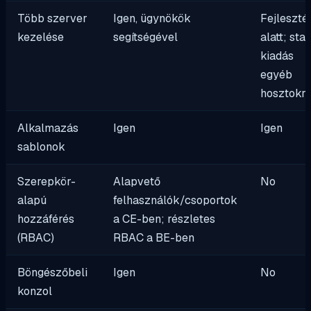
Több szerver
Igen, ügynökök
Fejleszté
kezelése
segítségével
alatt; stab
kiadás
egyéb
hosztokr
Alkalmazás
Igen
Igen
sablonok
Szerepkör-
Alapvető
No
alapú
felhasználók/csoportok
hozzáférés
a CE-ben; részletes
(RBAC)
RBAC a BE-ben
Böngészőbeli
Igen
No
konzol