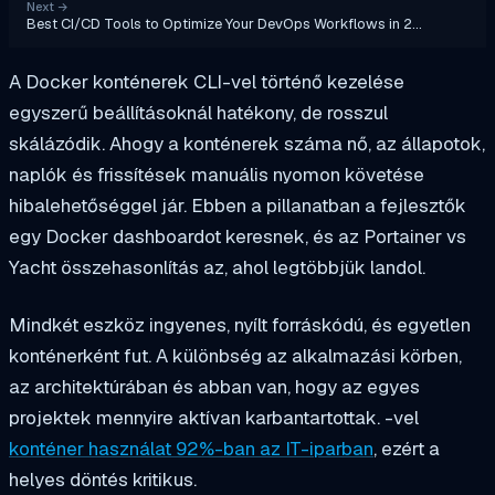
Next
→
Best CI/CD Tools to Optimize Your DevOps Workflows in 2…
A Docker konténerek CLI-vel történő kezelése
egyszerű beállításoknál hatékony, de rosszul
skálázódik. Ahogy a konténerek száma nő, az állapotok,
naplók és frissítések manuális nyomon követése
hibalehetőséggel jár. Ebben a pillanatban a fejlesztők
egy Docker dashboardot keresnek, és az Portainer vs
Yacht összehasonlítás az, ahol legtöbbjük landol.
Mindkét eszköz ingyenes, nyílt forráskódú, és egyetlen
konténerként fut. A különbség az alkalmazási körben,
az architektúrában és abban van, hogy az egyes
projektek mennyire aktívan karbantartottak. -vel
konténer használat 92%-ban az IT-iparban
, ezért a
helyes döntés kritikus.