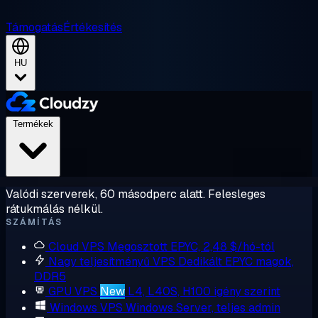
Támogatás
Értékesítés
HU
Termékek
Valódi szerverek, 60 másodperc alatt. Felesleges
rátukmálás nélkül.
SZÁMÍTÁS
Cloud VPS
Megosztott EPYC, 2,48 $/hó-tól
Nagy teljesítményű VPS
Dedikált EPYC magok,
DDR5
GPU VPS
New
L4, L40S, H100 igény szerint
Windows VPS
Windows Server, teljes admin