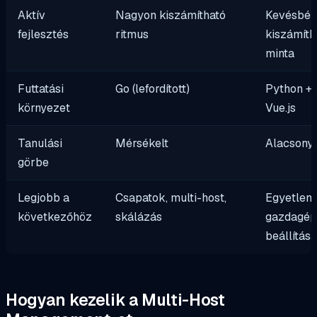
Aktív
Nagyon kiszámítható
Kevésbé
fejlesztés
ritmus
kiszámíth
minta
Futtatási
Go (lefordított)
Python +
környezet
Vue.js
Tanulási
Mérsékelt
Alacsony
görbe
Legjobb a
Csapatok, multi-host,
Egyetlen
következőhöz
skálázás
gazdagé
beállítása
Hogyan kezelik a Multi-Host