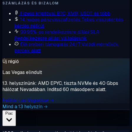
SZÁMLÁZÁS ÉS BIZALOM
Fizess kriptóval
BTC, XMR, USDT és több
14 napos pénzvisszafizetés
Teljes visszatérítés,
kérdés nélkül
99,95%-os rendelkezésre állási SLA
Rendelkezésre állási vállalásunk
Élő emberi támogatás 24/7
Valódi mérnökök,
percek alatt
Új régió
Las Vegas elindult
13. helyszínünk: AMD EPYC, tiszta NVMe és 40 Gbps
hálózat Nevadában. Indítsd 60 másodperc alatt.
Indítás Las Vegasban →
Mind a 13 helyszín →
Piac