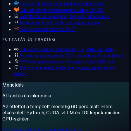
Docker
Konténerek root hozzáféréssel
GitLab
Saját üzemeltetésű Git + CI/CD
Adatbázisok
Postgres, MySQL, MongoDB
Kódszerver
VS Code a böngésződben
n8n
Automatizációk 24/7
FUTTATÁS ÉS TRADING
Játékszerverek
Minecraft, CS, ARK és több
Forex és kereskedés
MT5 a brókered közelében
VPN és adatvédelem
A saját privát VPN-ed
Távoli munkaállomás
Egy asztal, ami sosem
alszik
Megoldás
AI tanítás és inferencia
Az ötlettől a telepített modellig 60 perc alatt. Előre
elkészített PyTorch, CUDA, vLLM és TGI képek minden
GPU-szinten.
AI-munkaterhelések megtekintése →