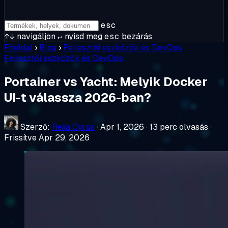
esc
↑↓
navigáljon
↵
nyisd meg
esc
bezárás
Főoldal
›
Blog
›
Fejlesztői eszközök és DevOps
Fejlesztői eszközök és DevOps
Portainer vs Yacht: Melyik Docker
UI-t válassza 2026-ban?
Szerző:
Rexa Cyrus
·
Apr 1, 2026
·
13 perc olvasás
·
Frissítve Apr 29, 2026