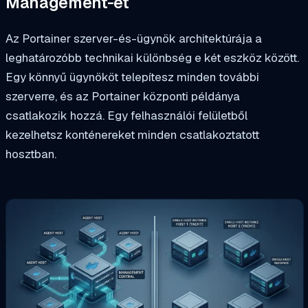
Management-et
Az Portainer szerver-és-ügynök architektúrája a
leghatározóbb technikai különbség e két eszköz között.
Egy könnyű ügynököt telepítesz minden további
szerverre, és az Portainer központi példánya
csatlakozik hozzá. Egy felhasználói felületből
kezelhetsz konténereket minden csatlakoztatott
hosztban.