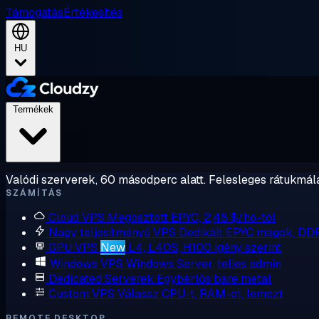
Támogatás
Értékesítés
HU
Termékek
Valódi szerverek, 60 másodperc alatt. Felesleges rátukmálá
SZÁMÍTÁS
Cloud VPS
Megosztott EPYC, 2,48 $/hó-tól
Nagy teljesítményű VPS
Dedikált EPYC magok, DD
GPU VPS
New
L4, L40S, H100 igény szerint
Windows VPS
Windows Server, teljes admin
Dedicated Serverek
Egybérlős bare metal
Custom VPS
Válassz CPU-t, RAM-ot, lemezt
REMOTE DESKTOP