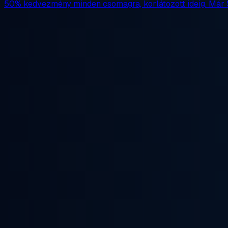
50% kedvezmény
minden csomagra, korlátozott ideig. Már