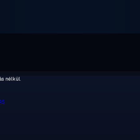
s nélkül.
R5