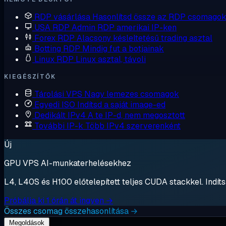
RDP vásárlása
Hasonlítsd össze az RDP csomagok
USA RDP
Admin RDP amerikai IP-ken
Forex RDP
Alacsony késleltetésű trading asztal
Botting RDP
Mindig fut a botjainak
Linux RDP
Linux asztal, távoli
KIEGÉSZÍTŐK
Tárolási VPS
Nagy lemezes csomagok
Egyedi ISO
Indítsd a saját image-ed
Dedikált IPv4
A te IP-d, nem megosztott
További IP-k
Több IPv4 szerverenként
Új
GPU VPS AI-munkaterhelésekhez
L4, L40S és H100 előtelepített teljes CUDA stackkel. Indítsa
Próbálja ki 1 órán át ingyen →
Összes csomag összehasonlítása →
Megoldások