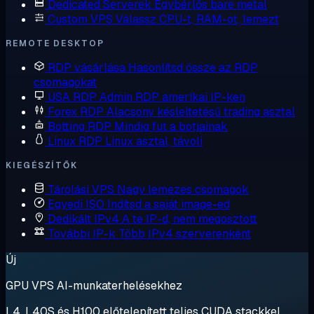
Dedicated Serverek
Egybérlős bare metal
Custom VPS
Válassz CPU-t, RAM-ot, lemezt
REMOTE DESKTOP
RDP vásárlása
Hasonlítsd össze az RDP
csomagokat
USA RDP
Admin RDP amerikai IP-ken
Forex RDP
Alacsony késleltetésű trading asztal
Botting RDP
Mindig fut a botjainak
Linux RDP
Linux asztal, távoli
KIEGÉSZÍTŐK
Tárolási VPS
Nagy lemezes csomagok
Egyedi ISO
Indítsd a saját image-ed
Dedikált IPv4
A te IP-d, nem megosztott
További IP-k
Több IPv4 szerverenként
Új
GPU VPS AI-munkaterhelésekhez
L4, L40S és H100 előtelepített teljes CUDA stackkel.