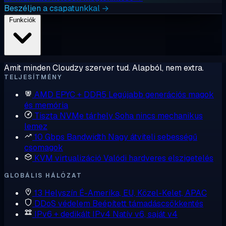
Beszéljen a csapatunkkal →
Funkciók
Amit minden Cloudzy szerver tud. Alapból, nem extra.
TELJESÍTMÉNY
AMD EPYC + DDR5
Legújabb generációs magok
és memória
Tiszta NVMe tárhely
Soha nincs mechanikus
lemez
10 Gbps Bandwidth
Nagy átviteli sebességű
csomagok
KVM virtualizáció
Valódi hardveres elszigetelés
GLOBÁLIS HÁLÓZAT
13 Helyszín
É-Amerika, EU, Közel-Kelet, APAC
DDoS védelem
Beépített támadáscsökkentés
IPv6 + dedikált IPv4
Natív v6, saját v4