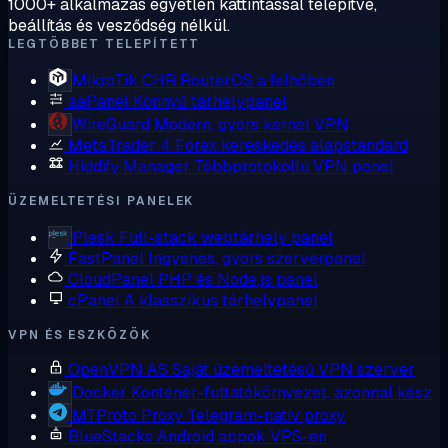
1000+ alkalmazás egyetlen kattintással telepítve,
beállítás és vesződség nélkül.
LEGTÖBBET TELEPÍTETT
MikroTik CHR
RouterOS a felhőben
aaPanel
Könnyű tárhelypanel
WireGuard
Modern, gyors kernel VPN
MetaTrader 4
Forex kereskedés alapstandard
Hiddify Manager
Többprotokollú VPN panel
ÜZEMELTETÉSI PANELEK
Plesk
Full-stack webtárhely panel
FastPanel
Ingyenes, gyors szerverpanel
CloudPanel
PHP és Node.js panel
cPanel
A klasszikus tárhelypanel
VPN ÉS ESZKÖZÖK
OpenVPN AS
Saját üzemeltetésű VPN szerver
Docker
Konténer-futtatókörnyezet, azonnal kész
MTProto Proxy
Telegram-natív proxy
BlueStacks
Android appok VPS-en