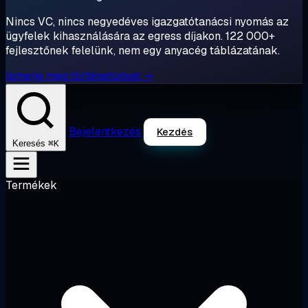
Nincs VC, nincs negyedéves igazgatótanácsi nyomás az
ügyfelek kihasználására az egress díjakon. 122 000+
fejlesztőnek felelünk, nem egy anyacég táblázatának.
Ismerje meg történetünket →
Bejelentkezés
Kezdés
⌘K
Keresés
Termékek