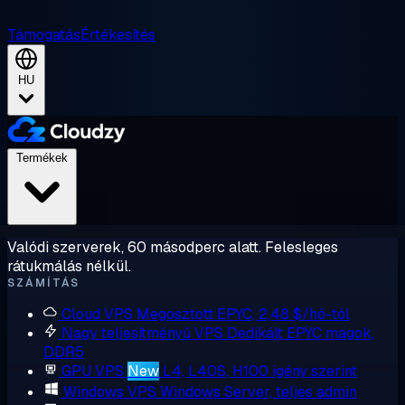
Támogatás
Értékesítés
HU
Termékek
Valódi szerverek, 60 másodperc alatt. Felesleges
rátukmálás nélkül.
SZÁMÍTÁS
Cloud VPS
Megosztott EPYC, 2,48 $/hó-tól
Nagy teljesítményű VPS
Dedikált EPYC magok,
DDR5
GPU VPS
New
L4, L40S, H100 igény szerint
Windows VPS
Windows Server, teljes admin