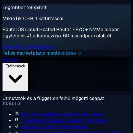
Legtöbbet telepített
MikroTik CHR, 1 kattintással
RouterOS Cloud Hosted Router EPYC + NVMe alapon.
Ügyfeleink #1 alkalmazása. 60 másodperc alatt él.
MikroTik CHR indítása →
Teljes marketplace megtekintése →
Árazás
Erőforrások
Útmutatók és a független felhő mögötti csapat.
TANULJ
Blog
Útmutatók és mérnöki jegyzetek
Tudásbázis
Lépésről lépésre útmutatók
Hírszoba
Sajtó és bejelentések
Szolgáltatók összehasonlítása
Cloudzy a többi