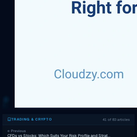
41 of 83 articles
TRADING & CRYPTO
←
Previous
CFDs vs Stocks: Which Suits Your Risk Profile and Strat…