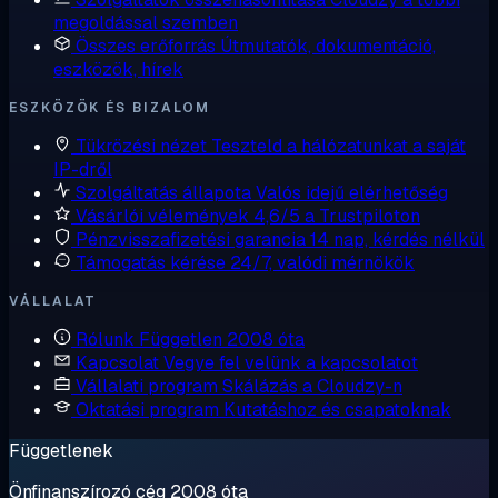
megoldással szemben
Összes erőforrás
Útmutatók, dokumentáció,
eszközök, hírek
ESZKÖZÖK ÉS BIZALOM
Tükrözési nézet
Teszteld a hálózatunkat a saját
IP-dről
Szolgáltatás állapota
Valós idejű elérhetőség
Vásárlói vélemények
4,6/5 a Trustpiloton
Pénzvisszafizetési garancia
14 nap, kérdés nélkül
Támogatás kérése
24/7, valódi mérnökök
VÁLLALAT
Rólunk
Független 2008 óta
Kapcsolat
Vegye fel velünk a kapcsolatot
Vállalati program
Skálázás a Cloudzy-n
Oktatási program
Kutatáshoz és csapatoknak
Függetlenek
Önfinanszírozó cég 2008 óta