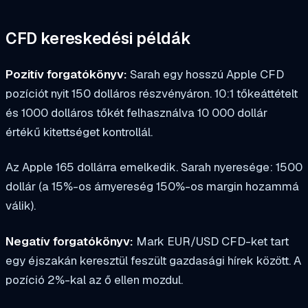
CFD kereskedési példák
Pozitív forgatókönyv:
Sarah egy hosszú Apple CFD
pozíciót nyit 150 dolláros részvényáron. 10:1 tőkeáttételt
és 1000 dolláros tőkét felhasználva 10 000 dollár
értékű kitettséget kontrollál.
Az Apple 165 dollárra emelkedik. Sarah nyeresége: 1500
dollár (a 15%-os árnyereség 150%-os margin hozammá
válik).
Negatív forgatókönyv:
Mark EUR/USD CFD-ket tart
egy éjszakán keresztül feszült gazdasági hírek között. A
pozíció 2%-kal az ő ellen mozdul.