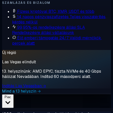
SZÁMLÁZÁS ÉS BIZALOM
Fizess kriptóval
BTC, XMR, USDT és több
14 napos pénzvisszafizetés
Teljes visszatérítés,
kérdés nélkül
99,95%-os rendelkezésre állási SLA
Rendelkezésre állási vállalásunk
Élő emberi támogatás 24/7
Valódi mérnökök,
percek alatt
Új régió
Las Vegas elindult
13. helyszínünk: AMD EPYC, tiszta NVMe és 40 Gbps
hálózat Nevadában. Indítsd 60 másodperc alatt.
Indítás Las Vegasban →
Mind a 13 helyszín →
Piac