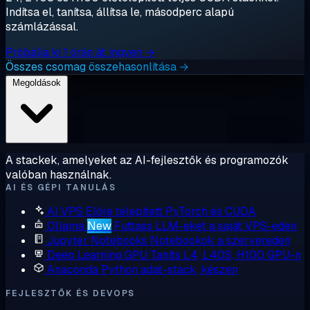
Indítsa el, tanítsa, állítsa le, másodperc alapú
számlázással.
Próbálja ki 1 órán át ingyen →
Összes csomag összehasonlítása →
Megoldások
A stackek, amelyeket az AI-fejlesztők és programozók
valóban használnak.
AI ÉS GÉPI TANULÁS
AI VPS
Előre telepített PyTorch és CUDA
Ollama
New
Futtass LLM-eket a saját VPS-eden
Jupyter Notebooks
Notebookok a szervereden
Deep Learning GPU
Taníts L4, L40S, H100 GPU-n
Anaconda
Python adat-stack, készen
FEJLESZTŐK ÉS DEVOPS