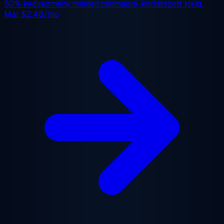
50% kedvezmény
minden csomagra, korlátozott ideig.
Már
$2.48/mo