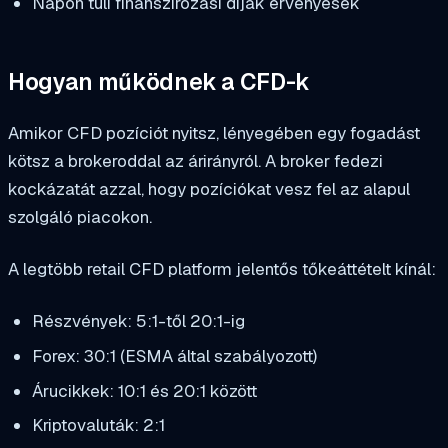
Napon túli finanszírozási díjak érvényesek
Hogyan működnek a CFD-k
Amikor CFD pozíciót nyitsz, lényegében egy fogadást
kötsz a brokeroddal az árirányról. A broker fedezi
kockázatát azzal, hogy pozíciókat vesz fel az alapul
szolgáló piacokon.
A legtöbb retail CFD platform jelentős tőkeáttételt kínál:
Részvények: 5:1-től 20:1-ig
Forex: 30:1 (ESMA által szabályozott)
Árucikkek: 10:1 és 20:1 között
Kriptovaluták: 2:1