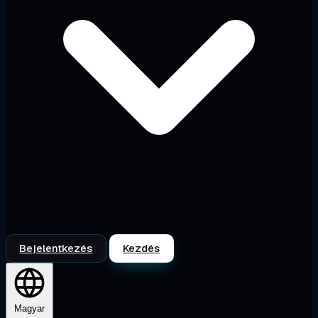
Bejelentkezés
Kezdés
Magyar