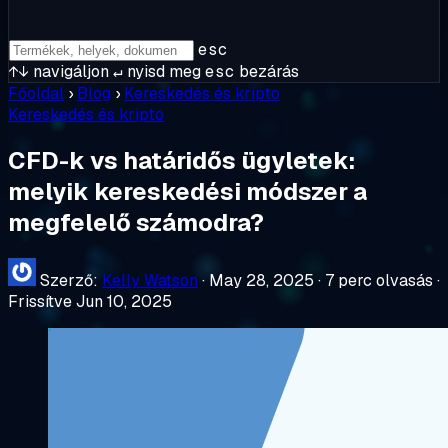
esc
↑↓
navigáljon
↵
nyisd meg
esc
bezárás
Főoldal
›
Blog
›
Kereskedés és kripto
Kereskedés és kripto
CFD-k vs határidős ügyletek:
melyik kereskedési módszer a
megfelelő számodra?
Szerző:
Kelly Watson
·
May 28, 2025
·
7 perc olvasás
·
Frissítve Jun 10, 2025