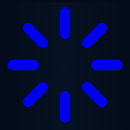
Ugrás a fő tartalomra