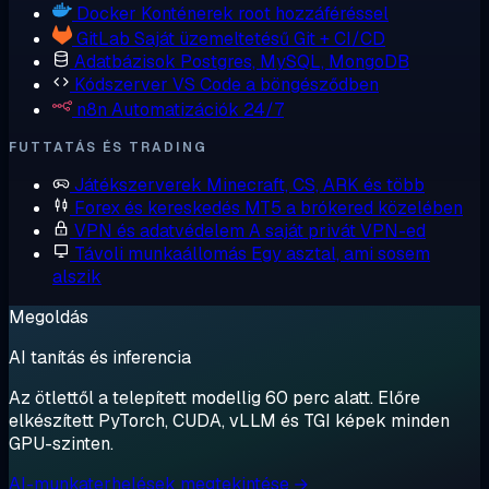
Docker
Konténerek root hozzáféréssel
GitLab
Saját üzemeltetésű Git + CI/CD
Adatbázisok
Postgres, MySQL, MongoDB
Kódszerver
VS Code a böngésződben
n8n
Automatizációk 24/7
FUTTATÁS ÉS TRADING
Játékszerverek
Minecraft, CS, ARK és több
Forex és kereskedés
MT5 a brókered közelében
VPN és adatvédelem
A saját privát VPN-ed
Távoli munkaállomás
Egy asztal, ami sosem
alszik
Megoldás
AI tanítás és inferencia
Az ötlettől a telepített modellig 60 perc alatt. Előre
elkészített PyTorch, CUDA, vLLM és TGI képek minden
GPU-szinten.
AI-munkaterhelések megtekintése →