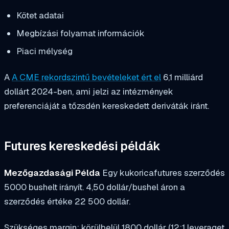
Kötet adatai
Megbízási folyamat információk
Piaci mélység
A
A CME rekordszintű bevételeket ért el
6,1 milliárd
dollárt 2024-ben, ami jelzi az intézmények
preferenciáját a tőzsdén kereskedett deriváták iránt.
Futures kereskedési példák
Mezőgazdasági Példa
Egy kukoricafutures szerződés
5000 bushelt irányít. 4,50 dollár/bushel áron a
szerződés értéke 22 500 dollár.
Szükséges margin: körülbelül 1800 dollár (12:1 leveraget