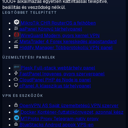
1000+ alkalmazás egyetlen kattintással telepítve,
beállítás és vesződség nélkül.
LEGTÖBBET TELEPÍTETT
MikroTik CHR
RouterOS a felhőben
aaPanel
Könnyű tárhelypanel
WireGuard
Modern, gyors kernel VPN
MetaTrader 4
Forex kereskedés alapstandard
Hiddify Manager
Többprotokollú VPN panel
ÜZEMELTETÉSI PANELEK
Plesk
Full-stack webtárhely panel
FastPanel
Ingyenes, gyors szerverpanel
CloudPanel
PHP és Node.js panel
cPanel
A klasszikus tárhelypanel
VPN ÉS ESZKÖZÖK
OpenVPN AS
Saját üzemeltetésű VPN szerver
Docker
Konténer-futtatókörnyezet, azonnal kész
MTProto Proxy
Telegram-natív proxy
BlueStacks
Android appok VPS-en