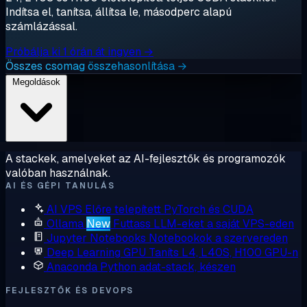
Indítsa el, tanítsa, állítsa le, másodperc alapú
számlázással.
Próbálja ki 1 órán át ingyen →
Összes csomag összehasonlítása →
Megoldások
A stackek, amelyeket az AI-fejlesztők és programozók
valóban használnak.
AI ÉS GÉPI TANULÁS
AI VPS
Előre telepített PyTorch és CUDA
Ollama
New
Futtass LLM-eket a saját VPS-eden
Jupyter Notebooks
Notebookok a szervereden
Deep Learning GPU
Taníts L4, L40S, H100 GPU-n
Anaconda
Python adat-stack, készen
FEJLESZTŐK ÉS DEVOPS