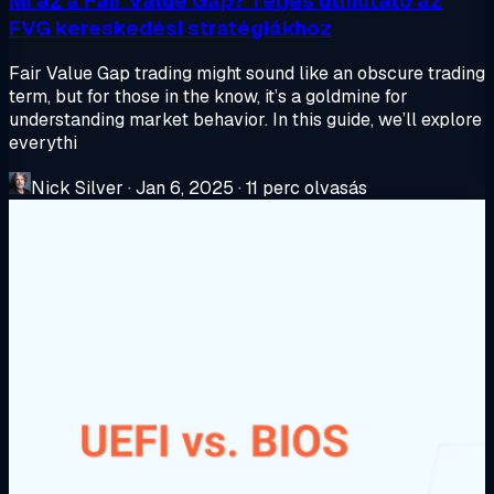
Mi az a Fair Value Gap? Teljes útmutató az
FVG kereskedési stratégiákhoz
Fair Value Gap trading might sound like an obscure trading
term, but for those in the know, it’s a goldmine for
understanding market behavior. In this guide, we’ll explore
everythi
Nick Silver
·
Jan 6, 2025
·
11 perc olvasás