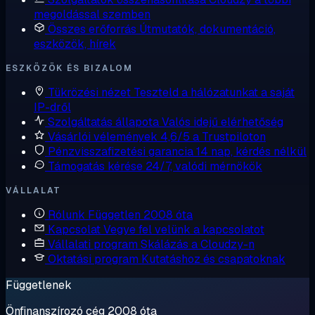
megoldással szemben
Összes erőforrás
Útmutatók, dokumentáció,
eszközök, hírek
ESZKÖZÖK ÉS BIZALOM
Tükrözési nézet
Teszteld a hálózatunkat a saját
IP-dről
Szolgáltatás állapota
Valós idejű elérhetőség
Vásárlói vélemények
4,6/5 a Trustpiloton
Pénzvisszafizetési garancia
14 nap, kérdés nélkül
Támogatás kérése
24/7, valódi mérnökök
VÁLLALAT
Rólunk
Független 2008 óta
Kapcsolat
Vegye fel velünk a kapcsolatot
Vállalati program
Skálázás a Cloudzy-n
Oktatási program
Kutatáshoz és csapatoknak
Függetlenek
Önfinanszírozó cég 2008 óta