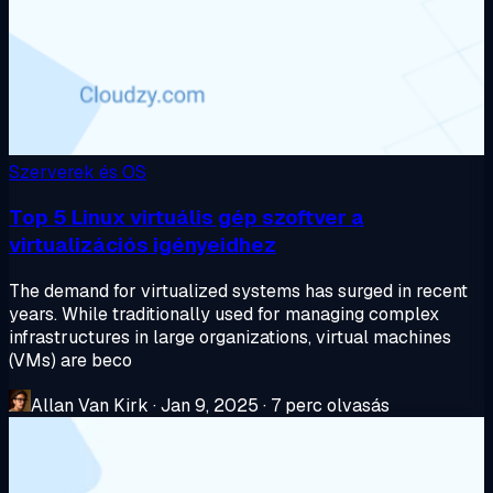
Szerverek és OS
Top 5 Linux virtuális gép szoftver a
virtualizációs igényeidhez
The demand for virtualized systems has surged in recent
years. While traditionally used for managing complex
infrastructures in large organizations, virtual machines
(VMs) are beco
Allan Van Kirk
·
Jan 9, 2025
·
7 perc olvasás