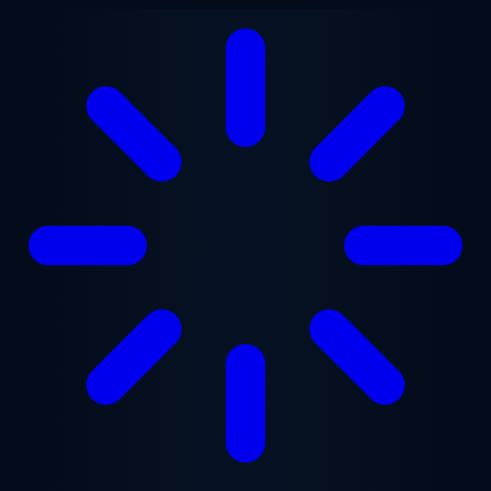
Ugrás a fő tartalomra