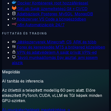
Docker
Konténerek root hozzáféréssel
GitLab
Saját üzemeltetésű Git + CI/CD
Adatbázisok
Postgres, MySQL, MongoDB
Kódszerver
VS Code a böngésződben
n8n
Automatizációk 24/7
FUTTATÁS ÉS TRADING
Játékszerverek
Minecraft, CS, ARK és több
Forex és kereskedés
MT5 a brókered közelében
VPN és adatvédelem
A saját privát VPN-ed
Távoli munkaállomás
Egy asztal, ami sosem
alszik
Megoldás
AI tanítás és inferencia
Az ötlettől a telepített modellig 60 perc alatt. Előre
elkészített PyTorch, CUDA, vLLM és TGI képek minden
GPU-szinten.
AI-munkaterhelések megtekintése →