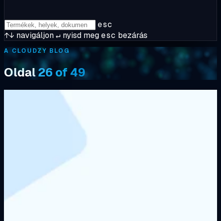
esc
↑↓
navigáljon
↵
nyisd meg
esc
bezárás
A CLOUDZY BLOG
Oldal
26 of 49