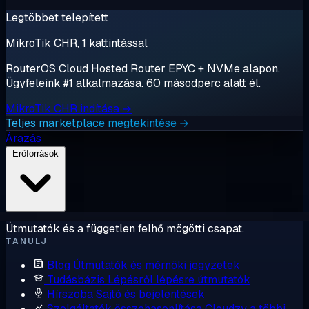
Legtöbbet telepített
MikroTik CHR, 1 kattintással
RouterOS Cloud Hosted Router EPYC + NVMe alapon.
Ügyfeleink #1 alkalmazása. 60 másodperc alatt él.
MikroTik CHR indítása →
Teljes marketplace megtekintése →
Árazás
Erőforrások
Útmutatók és a független felhő mögötti csapat.
TANULJ
Blog
Útmutatók és mérnöki jegyzetek
Tudásbázis
Lépésről lépésre útmutatók
Hírszoba
Sajtó és bejelentések
Szolgáltatók összehasonlítása
Cloudzy a többi