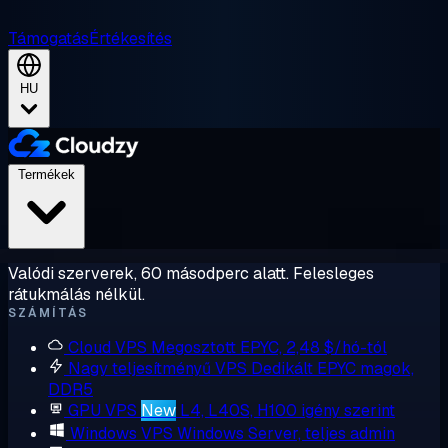
Támogatás
Értékesítés
HU
Termékek
Valódi szerverek, 60 másodperc alatt. Felesleges
rátukmálás nélkül.
SZÁMÍTÁS
Cloud VPS
Megosztott EPYC, 2,48 $/hó-tól
Nagy teljesítményű VPS
Dedikált EPYC magok,
DDR5
GPU VPS
New
L4, L40S, H100 igény szerint
Windows VPS
Windows Server, teljes admin