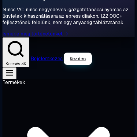
Nincs VC, nincs negyedéves igazgatótanácsi nyomás az
ügyfelek kihasználására az egress díjakon. 122 000+
fejlesztőnek felelünk, nem egy anyacég táblázatának.
Ismerje meg történetünket →
Bejelentkezés
Kezdés
⌘K
Keresés
Termékek