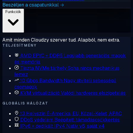
Beszéljen a csapatunkkal →
Funkciók
Amit minden Cloudzy szerver tud. Alapból, nem extra.
TELJESÍTMÉNY
AMD EPYC + DDR5
Legújabb generációs magok
és memória
Tiszta NVMe tárhely
Soha nincs mechanikus
lemez
10 Gbps Bandwidth
Nagy átviteli sebességű
csomagok
KVM virtualizáció
Valódi hardveres elszigetelés
GLOBÁLIS HÁLÓZAT
13 Helyszín
É-Amerika, EU, Közel-Kelet, APAC
DDoS védelem
Beépített támadáscsökkentés
IPv6 + dedikált IPv4
Natív v6, saját v4