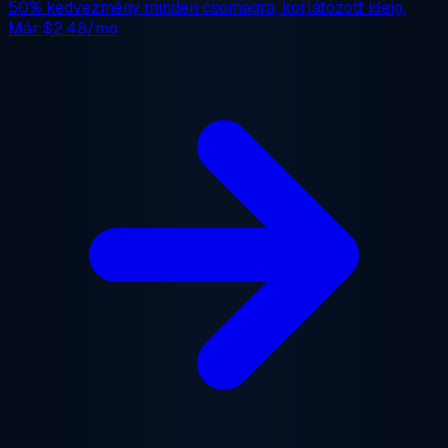
50% kedvezmény
minden csomagra, korlátozott ideig.
Már
$2.48/mo