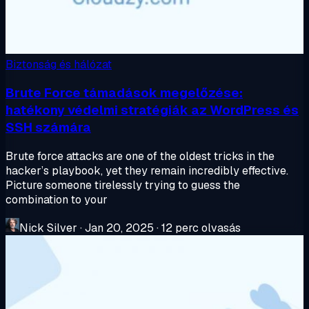
Biztonság és hálózat
Brute Force támadások megelőzése:
hatékony védelmi stratégiák az WordPress és
SSH számára
Brute force attacks are one of the oldest tricks in the
hacker’s playbook, yet they remain incredibly effective.
Picture someone tirelessly trying to guess the
combination to your
Nick Silver
·
Jan 20, 2025
·
12 perc olvasás