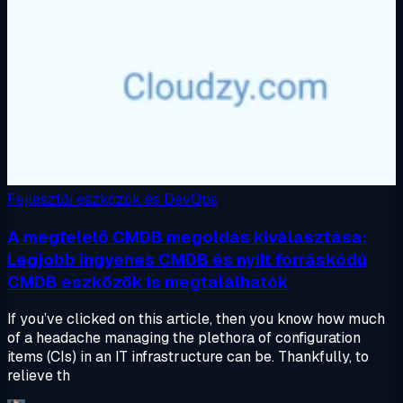
Fejlesztői eszközök és DevOps
A megfelelő CMDB megoldás kiválasztása:
Legjobb ingyenes CMDB és nyílt forráskódú
CMDB eszközök is megtalálhatók
If you’ve clicked on this article, then you know how much
of a headache managing the plethora of configuration
items (CIs) in an IT infrastructure can be. Thankfully, to
relieve th