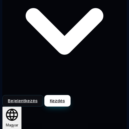
Bejelentkezés
Kezdés
Magyar