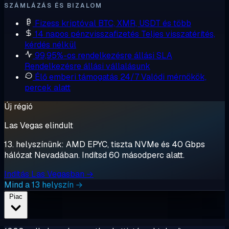
SZÁMLÁZÁS ÉS BIZALOM
Fizess kriptóval
BTC, XMR, USDT és több
14 napos pénzvisszafizetés
Teljes visszatérítés,
kérdés nélkül
99,95%-os rendelkezésre állási SLA
Rendelkezésre állási vállalásunk
Élő emberi támogatás 24/7
Valódi mérnökök,
percek alatt
Új régió
Las Vegas elindult
13. helyszínünk: AMD EPYC, tiszta NVMe és 40 Gbps
hálózat Nevadában. Indítsd 60 másodperc alatt.
Indítás Las Vegasban →
Mind a 13 helyszín →
Piac