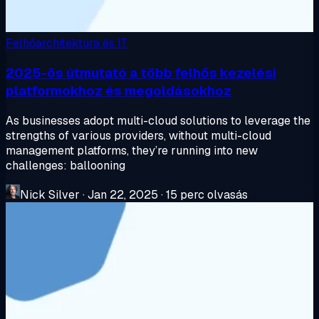
Felhőarchitektúra és IT
2025-ös útmutató a több felhős kezelési
platformokhoz és megoldásokhoz
As businesses adopt multi-cloud solutions to leverage the
strengths of various providers, without multi-cloud
management platforms, they’re running into new
challenges: ballooning
Nick Silver
·
Jan 22, 2025
·
15 perc olvasás