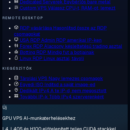
Dedicated Serverek
Egybérlős bare metal
Custom VPS
Válassz CPU-t, RAM-ot, lemezt
REMOTE DESKTOP
RDP vásárlása
Hasonlítsd össze az RDP
csomagokat
USA RDP
Admin RDP amerikai IP-ken
Forex RDP
Alacsony késleltetésű trading asztal
Botting RDP
Mindig fut a botjainak
Linux RDP
Linux asztal, távoli
KIEGÉSZÍTŐK
Tárolási VPS
Nagy lemezes csomagok
Egyedi ISO
Indítsd a saját image-ed
Dedikált IPv4
A te IP-d, nem megosztott
További IP-k
Több IPv4 szerverenként
Új
GPU VPS AI-munkaterhelésekhez
L4, L40S és H100 előtelepített teljes CUDA stackkel.