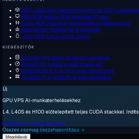
RDP vásárlása
Hasonlítsd össze az RDP csomagok
USA RDP
Admin RDP amerikai IP-ken
Forex RDP
Alacsony késleltetésű trading asztal
Botting RDP
Mindig fut a botjainak
Linux RDP
Linux asztal, távoli
KIEGÉSZÍTŐK
Tárolási VPS
Nagy lemezes csomagok
Egyedi ISO
Indítsd a saját image-ed
Dedikált IPv4
A te IP-d, nem megosztott
További IP-k
Több IPv4 szerverenként
Új
GPU VPS AI-munkaterhelésekhez
L4, L40S és H100 előtelepített teljes CUDA stackkel. Indítsa
Próbálja ki 1 órán át ingyen →
Összes csomag összehasonlítása →
Megoldások