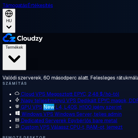
Támogatás
Értékesítés
HU
Termékek
Valódi szerverek, 60 másodperc alatt. Felesleges rátukmálá
SZÁMÍTÁS
Cloud VPS
Megosztott EPYC, 2,48 $/hó-tól
Nagy teljesítményű VPS
Dedikált EPYC magok, DD
GPU VPS
New
L4, L40S, H100 igény szerint
Windows VPS
Windows Server, teljes admin
Dedicated Serverek
Egybérlős bare metal
Custom VPS
Válassz CPU-t, RAM-ot, lemezt
REMOTE DESKTOP