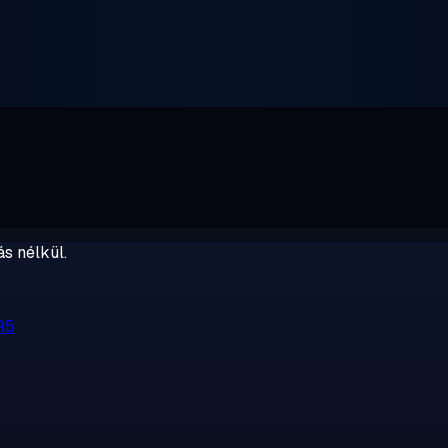
s nélkül.
R5