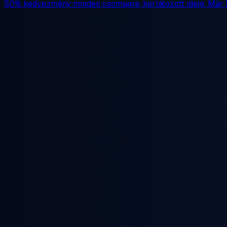
50% kedvezmény
minden csomagra, korlátozott ideig. Már