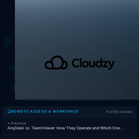
6 of 56 articles
REMOTE ACCESS & WORKSPACE
←
Previous
AnyDesk vs. TeamViewer: How They Operate and Which One …