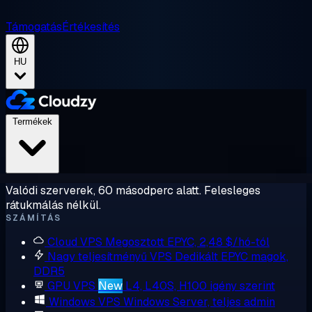
Támogatás
Értékesítés
HU
Termékek
Valódi szerverek, 60 másodperc alatt. Felesleges
rátukmálás nélkül.
SZÁMÍTÁS
Cloud VPS
Megosztott EPYC, 2,48 $/hó-tól
Nagy teljesítményű VPS
Dedikált EPYC magok,
DDR5
GPU VPS
New
L4, L40S, H100 igény szerint
Windows VPS
Windows Server, teljes admin