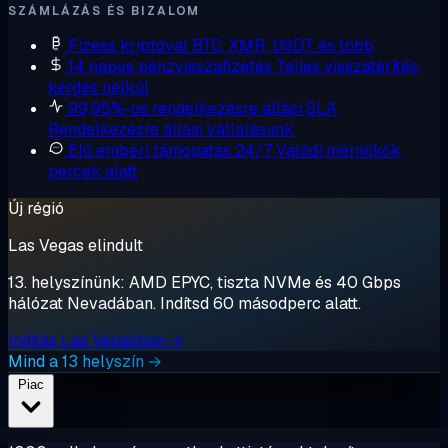
SZÁMLÁZÁS ÉS BIZALOM
Fizess kriptóval
BTC, XMR, USDT és több
14 napos pénzvisszafizetés
Teljes visszatérítés,
kérdés nélkül
99,95%-os rendelkezésre állási SLA
Rendelkezésre állási vállalásunk
Élő emberi támogatás 24/7
Valódi mérnökök,
percek alatt
Új régió
Las Vegas elindult
13. helyszínünk: AMD EPYC, tiszta NVMe és 40 Gbps
hálózat Nevadában. Indítsd 60 másodperc alatt.
Indítás Las Vegasban →
Mind a 13 helyszín →
Piac