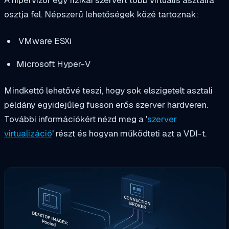
A hipervizor egy fizikai szervert több virtuális asztalra
osztja fel. Népszerű lehetőségek közé tartoznak:
VMware ESXi
Microsoft Hyper-V
Mindkettő lehetővé teszi, hogy sok elszigetelt asztali
példány egyidejűleg fusson erős szerver hardveren.
További információkért nézd meg a '
szerver
virtualizáció
' részt és hogyan működteti azt a VDI-t.