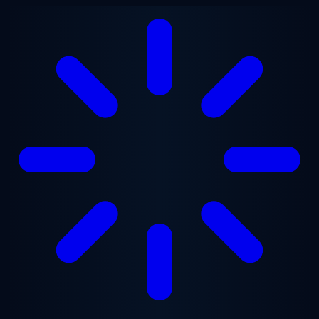
Ugrás a fő tartalomra