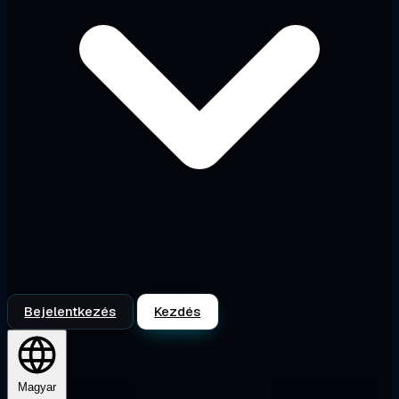
Bejelentkezés
Kezdés
Magyar