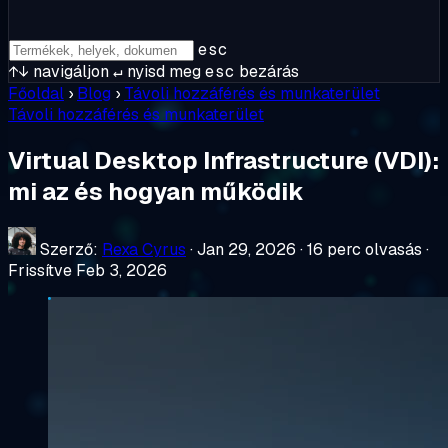
esc
↑↓
navigáljon
↵
nyisd meg
esc
bezárás
Főoldal
›
Blog
›
Távoli hozzáférés és munkaterület
Távoli hozzáférés és munkaterület
Virtual Desktop Infrastructure (VDI):
mi az és hogyan működik
Szerző:
Rexa Cyrus
·
Jan 29, 2026
·
16 perc olvasás
·
Frissítve Feb 3, 2026