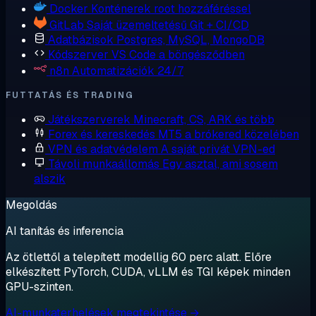
Docker
Konténerek root hozzáféréssel
GitLab
Saját üzemeltetésű Git + CI/CD
Adatbázisok
Postgres, MySQL, MongoDB
Kódszerver
VS Code a böngésződben
n8n
Automatizációk 24/7
FUTTATÁS ÉS TRADING
Játékszerverek
Minecraft, CS, ARK és több
Forex és kereskedés
MT5 a brókered közelében
VPN és adatvédelem
A saját privát VPN-ed
Távoli munkaállomás
Egy asztal, ami sosem
alszik
Megoldás
AI tanítás és inferencia
Az ötlettől a telepített modellig 60 perc alatt. Előre
elkészített PyTorch, CUDA, vLLM és TGI képek minden
GPU-szinten.
AI-munkaterhelések megtekintése →