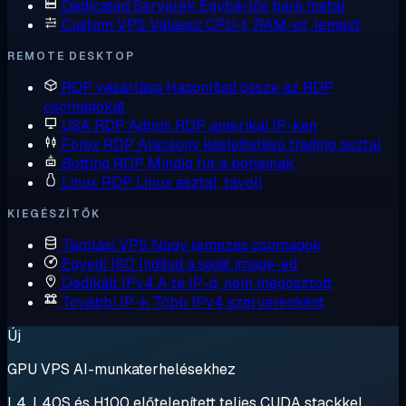
Dedicated Serverek
Egybérlős bare metal
Custom VPS
Válassz CPU-t, RAM-ot, lemezt
REMOTE DESKTOP
RDP vásárlása
Hasonlítsd össze az RDP
csomagokat
USA RDP
Admin RDP amerikai IP-ken
Forex RDP
Alacsony késleltetésű trading asztal
Botting RDP
Mindig fut a botjainak
Linux RDP
Linux asztal, távoli
KIEGÉSZÍTŐK
Tárolási VPS
Nagy lemezes csomagok
Egyedi ISO
Indítsd a saját image-ed
Dedikált IPv4
A te IP-d, nem megosztott
További IP-k
Több IPv4 szerverenként
Új
GPU VPS AI-munkaterhelésekhez
L4, L40S és H100 előtelepített teljes CUDA stackkel.