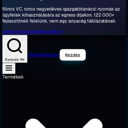
Nincs VC, nincs negyedéves igazgatótanácsi nyomás az
ügyfelek kihasználására az egress díjakon. 122 000+
fejlesztőnek felelünk, nem egy anyacég táblázatának.
Ismerje meg történetünket →
Bejelentkezés
Kezdés
⌘K
Keresés
Termékek