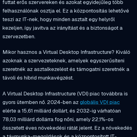
futtat erős szervereken és azokat egyidejűleg több
felhasználónak osztja el. Ez a központosítás lehetővé
teszi az IT-nek, hogy minden asztalt egy helyről
kezeljen, így javítva az irányítást és a biztonságot a
szervezetben.
Mikor hasznos a Virtual Desktop Infrastructure? Kiváló
azoknak a szervezeteknek, amelyek egyszerűsíteni
szeretnék az asztalkezelést és támogatni szeretnék a
távoli és hibrid munkavégzést.
A Virtual Desktop Infrastructure (VDI) piac továbbra is
gyors ütemben nő. 2024-ben az
globális VDI piac
elérte a 15,61 milliárd dollárt, és 2032-ig várhatóan
78,03 milliárd dollárra fog nőni, amely 22,1%-os
összetett éves növekedési rátát jelent. Ez a növekedés
a távmunka-megoldások és a központosított IT-