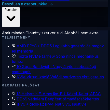
Beszéljen a csapatunkkal →
Funkciók
Amit minden Cloudzy szerver tud. Alapból, nem extra.
TELJESÍTMÉNY
AMD EPYC + DDR5
Legújabb generációs magok
és memória
Tiszta NVMe tárhely
Soha nincs mechanikus
lemez
10 Gbps Bandwidth
Nagy átviteli sebességű
csomagok
KVM virtualizáció
Valódi hardveres elszigetelés
GLOBÁLIS HÁLÓZAT
13 Helyszín
É-Amerika, EU, Közel-Kelet, APAC
DDoS védelem
Beépített támadáscsökkentés
IPv6 + dedikált IPv4
Natív v6, saját v4