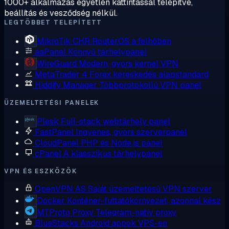
1000+ alkalmazás egyetlen kattintással telepítve,
beállítás és vesződség nélkül.
LEGTÖBBET TELEPÍTETT
MikroTik CHR
RouterOS a felhőben
aaPanel
Könnyű tárhelypanel
WireGuard
Modern, gyors kernel VPN
MetaTrader 4
Forex kereskedés alapstandard
Hiddify Manager
Többprotokollú VPN panel
ÜZEMELTETÉSI PANELEK
Plesk
Full-stack webtárhely panel
FastPanel
Ingyenes, gyors szerverpanel
CloudPanel
PHP és Node.js panel
cPanel
A klasszikus tárhelypanel
VPN ÉS ESZKÖZÖK
OpenVPN AS
Saját üzemeltetésű VPN szerver
Docker
Konténer-futtatókörnyezet, azonnal kész
MTProto Proxy
Telegram-natív proxy
BlueStacks
Android appok VPS-en