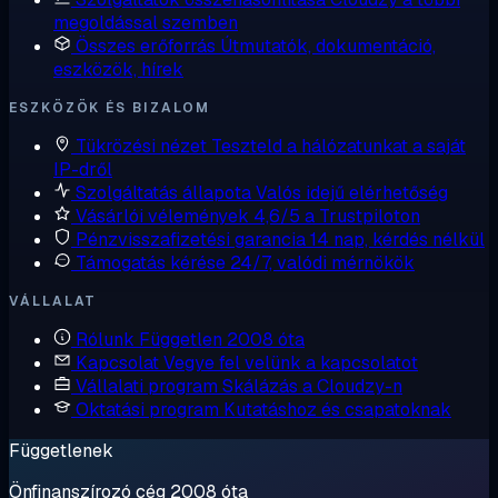
megoldással szemben
Összes erőforrás
Útmutatók, dokumentáció,
eszközök, hírek
ESZKÖZÖK ÉS BIZALOM
Tükrözési nézet
Teszteld a hálózatunkat a saját
IP-dről
Szolgáltatás állapota
Valós idejű elérhetőség
Vásárlói vélemények
4,6/5 a Trustpiloton
Pénzvisszafizetési garancia
14 nap, kérdés nélkül
Támogatás kérése
24/7, valódi mérnökök
VÁLLALAT
Rólunk
Független 2008 óta
Kapcsolat
Vegye fel velünk a kapcsolatot
Vállalati program
Skálázás a Cloudzy-n
Oktatási program
Kutatáshoz és csapatoknak
Függetlenek
Önfinanszírozó cég 2008 óta