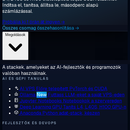
Indítsa el, tanítsa, állítsa le, másodperc alapú
számlázással.
Próbálja ki 1 órán át ingyen →
Összes csomag összehasonlítása →
Megoldások
A stackek, amelyeket az AI-fejlesztők és programozók
valóban használnak.
AI ÉS GÉPI TANULÁS
AI VPS
Előre telepített PyTorch és CUDA
Ollama
New
Futtass LLM-eket a saját VPS-eden
Jupyter Notebooks
Notebookok a szervereden
Deep Learning GPU
Taníts L4, L40S, H100 GPU-n
Anaconda
Python adat-stack, készen
FEJLESZTŐK ÉS DEVOPS