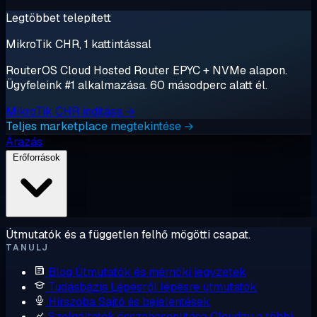
Legtöbbet telepített
MikroTik CHR, 1 kattintással
RouterOS Cloud Hosted Router EPYC + NVMe alapon.
Ügyfeleink #1 alkalmazása. 60 másodperc alatt él.
MikroTik CHR indítása →
Teljes marketplace megtekintése →
Árazás
Erőforrások
Útmutatók és a független felhő mögötti csapat.
TANULJ
Blog
Útmutatók és mérnöki jegyzetek
Tudásbázis
Lépésről lépésre útmutatók
Hírszoba
Sajtó és bejelentések
Szolgáltatók összehasonlítása
Cloudzy a többi