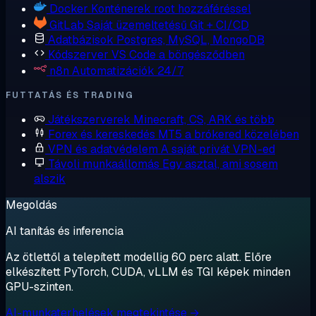
Docker
Konténerek root hozzáféréssel
GitLab
Saját üzemeltetésű Git + CI/CD
Adatbázisok
Postgres, MySQL, MongoDB
Kódszerver
VS Code a böngésződben
n8n
Automatizációk 24/7
FUTTATÁS ÉS TRADING
Játékszerverek
Minecraft, CS, ARK és több
Forex és kereskedés
MT5 a brókered közelében
VPN és adatvédelem
A saját privát VPN-ed
Távoli munkaállomás
Egy asztal, ami sosem
alszik
Megoldás
AI tanítás és inferencia
Az ötlettől a telepített modellig 60 perc alatt. Előre
elkészített PyTorch, CUDA, vLLM és TGI képek minden
GPU-szinten.
AI-munkaterhelések megtekintése →