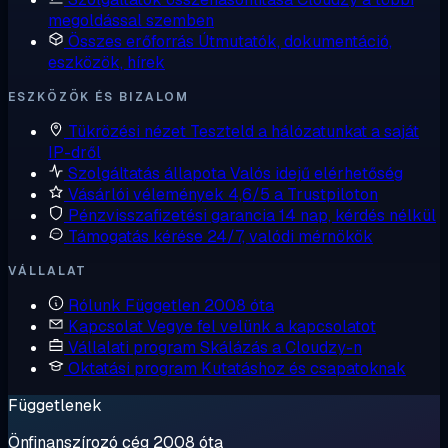
megoldással szemben
Összes erőforrás
Útmutatók, dokumentáció,
eszközök, hírek
ESZKÖZÖK ÉS BIZALOM
Tükrözési nézet
Teszteld a hálózatunkat a saját
IP-dről
Szolgáltatás állapota
Valós idejű elérhetőség
Vásárlói vélemények
4,6/5 a Trustpiloton
Pénzvisszafizetési garancia
14 nap, kérdés nélkül
Támogatás kérése
24/7, valódi mérnökök
VÁLLALAT
Rólunk
Független 2008 óta
Kapcsolat
Vegye fel velünk a kapcsolatot
Vállalati program
Skálázás a Cloudzy-n
Oktatási program
Kutatáshoz és csapatoknak
Függetlenek
Önfinanszírozó cég 2008 óta