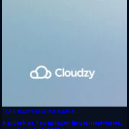
Távoli hozzáférés és munkaterület
AnyDesk vs. TeamViewer: Hogyan működnek,