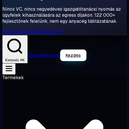
Nincs VC, nincs negyedéves igazgatótanácsi nyomás az
ügyfelek kihasználására az egress díjakon. 122 000+
fejlesztőnek felelünk, nem egy anyacég táblázatának.
Ismerje meg történetünket →
Bejelentkezés
Kezdés
⌘K
Keresés
Termékek