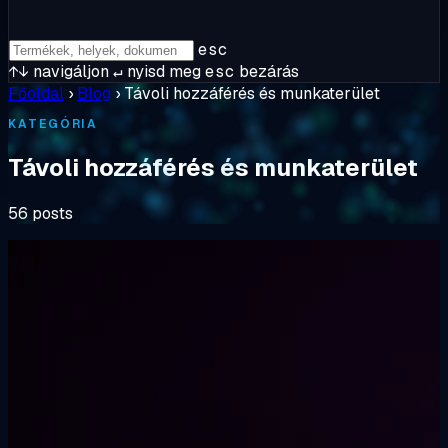
esc
↑↓
navigáljon
↵
nyisd meg
esc
bezárás
Főoldal
›
Blog
›
Távoli hozzáférés és munkaterület
KATEGÓRIA
Távoli hozzáférés és munkaterület
56 posts