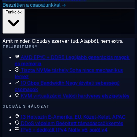
Beszéljen a csapatunkkal →
Funkciók
Amit minden Cloudzy szerver tud. Alapból, nem extra.
TELJESÍTMÉNY
AMD EPYC + DDR5
Legújabb generációs magok
és memória
Tiszta NVMe tárhely
Soha nincs mechanikus
lemez
10 Gbps Bandwidth
Nagy átviteli sebességű
csomagok
KVM virtualizáció
Valódi hardveres elszigetelés
GLOBÁLIS HÁLÓZAT
13 Helyszín
É-Amerika, EU, Közel-Kelet, APAC
DDoS védelem
Beépített támadáscsökkentés
IPv6 + dedikált IPv4
Natív v6, saját v4