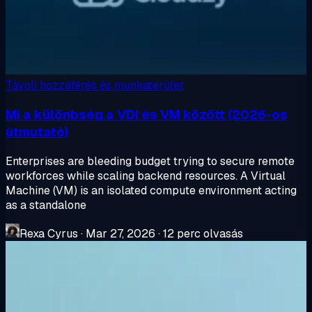
Távoli hozzáférés és munkaterület
Mi a különbség a VDI és VM között (2026-os
útmutató)
Enterprises are bleeding budget trying to secure remote
workforces while scaling backend resources. A Virtual
Machine (VM) is an isolated compute environment acting
as a standalone
Rexa Cyrus
·
Mar 27, 2026
·
12 perc olvasás