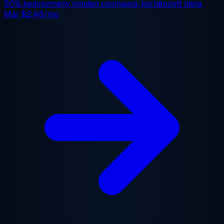
50% kedvezmény
minden csomagra, korlátozott ideig.
Már
$2.48/mo