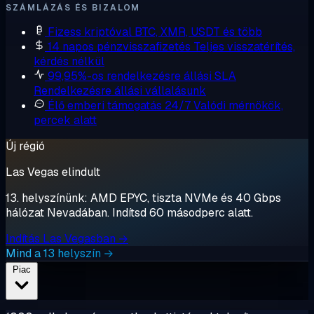
SZÁMLÁZÁS ÉS BIZALOM
Fizess kriptóval
BTC, XMR, USDT és több
14 napos pénzvisszafizetés
Teljes visszatérítés,
kérdés nélkül
99,95%-os rendelkezésre állási SLA
Rendelkezésre állási vállalásunk
Élő emberi támogatás 24/7
Valódi mérnökök,
percek alatt
Új régió
Las Vegas elindult
13. helyszínünk: AMD EPYC, tiszta NVMe és 40 Gbps
hálózat Nevadában. Indítsd 60 másodperc alatt.
Indítás Las Vegasban →
Mind a 13 helyszín →
Piac