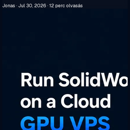
Jonas
·
Jul 30, 2026
·
12 perc olvasás