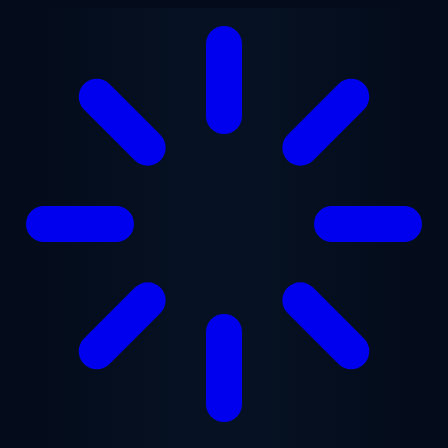
Ugrás a fő tartalomra