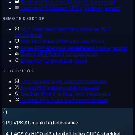
Dedicated Serverek
Egybérlős bare metal
Custom VPS
Válassz CPU-t, RAM-ot, lemezt
REMOTE DESKTOP
RDP vásárlása
Hasonlítsd össze az RDP
csomagokat
USA RDP
Admin RDP amerikai IP-ken
Forex RDP
Alacsony késleltetésű trading asztal
Botting RDP
Mindig fut a botjainak
Linux RDP
Linux asztal, távoli
KIEGÉSZÍTŐK
Tárolási VPS
Nagy lemezes csomagok
Egyedi ISO
Indítsd a saját image-ed
Dedikált IPv4
A te IP-d, nem megosztott
További IP-k
Több IPv4 szerverenként
Új
GPU VPS AI-munkaterhelésekhez
L4, L40S és H100 előtelepített teljes CUDA stackkel.