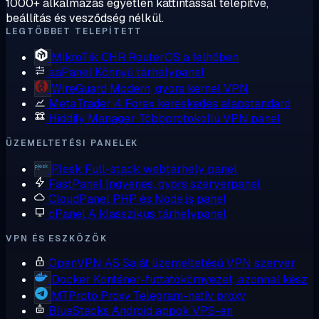
1000+ alkalmazás egyetlen kattintással telepítve,
beállítás és vesződség nélkül.
LEGTÖBBET TELEPÍTETT
MikroTik CHR
RouterOS a felhőben
aaPanel
Könnyű tárhelypanel
WireGuard
Modern, gyors kernel VPN
MetaTrader 4
Forex kereskedés alapstandard
Hiddify Manager
Többprotokollú VPN panel
ÜZEMELTETÉSI PANELEK
Plesk
Full-stack webtárhely panel
FastPanel
Ingyenes, gyors szerverpanel
CloudPanel
PHP és Node.js panel
cPanel
A klasszikus tárhelypanel
VPN ÉS ESZKÖZÖK
OpenVPN AS
Saját üzemeltetésű VPN szerver
Docker
Konténer-futtatókörnyezet, azonnal kész
MTProto Proxy
Telegram-natív proxy
BlueStacks
Android appok VPS-en