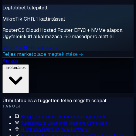
Legtöbbet telepített
MikroTik CHR, 1 kattintással
RouterOS Cloud Hosted Router EPYC + NVMe alapon.
Ügyfeleink #1 alkalmazása. 60 másodperc alatt él.
MikroTik CHR indítása →
Teljes marketplace megtekintése →
Árazás
Erőforrások
Útmutatók és a független felhő mögötti csapat.
TANULJ
Blog
Útmutatók és mérnöki jegyzetek
Tudásbázis
Lépésről lépésre útmutatók
Hírszoba
Sajtó és bejelentések
Szolgáltatók összehasonlítása
Cloudzy a többi