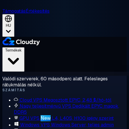
Támogatás
Értékesítés
HU
Termékek
Valódi szerverek, 60 másodperc alatt. Felesleges
rátukmálás nélkül.
SZÁMÍTÁS
Cloud VPS
Megosztott EPYC, 2,48 $/hó-tól
Nagy teljesítményű VPS
Dedikált EPYC magok,
DDR5
GPU VPS
New
L4, L40S, H100 igény szerint
Windows VPS
Windows Server, teljes admin