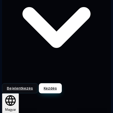
Bejelentkezés
Kezdés
Magyar