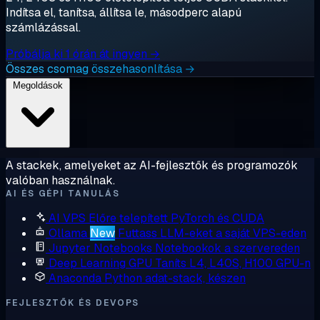
Indítsa el, tanítsa, állítsa le, másodperc alapú
számlázással.
Próbálja ki 1 órán át ingyen →
Összes csomag összehasonlítása →
Megoldások
A stackek, amelyeket az AI-fejlesztők és programozók
valóban használnak.
AI ÉS GÉPI TANULÁS
AI VPS
Előre telepített PyTorch és CUDA
Ollama
New
Futtass LLM-eket a saját VPS-eden
Jupyter Notebooks
Notebookok a szervereden
Deep Learning GPU
Taníts L4, L40S, H100 GPU-n
Anaconda
Python adat-stack, készen
FEJLESZTŐK ÉS DEVOPS