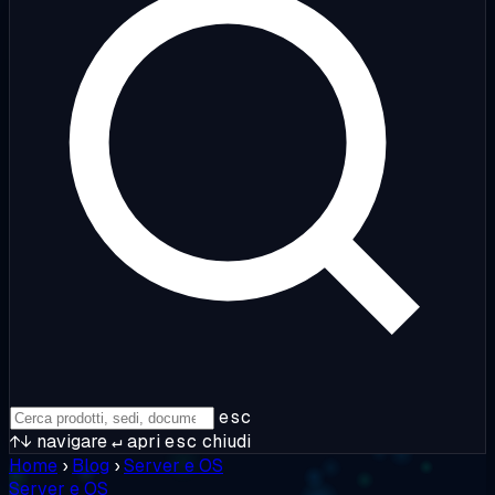
esc
↑↓
navigare
↵
apri
esc
chiudi
Home
›
Blog
›
Server e OS
Server e OS