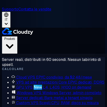
Supporto
Contatta le vendite
IT
Prodotti
Server reali, distribuiti in 60 secondi. Nessun labirinto di
upsell.
CALCOLARE
Cloud VPS
EPYC condiviso, da $2,48/mese
VPS ad alte prestazioni
Core EPYC dedicati, DDR5
GPU VPS
New
L4, L40S, H100 on demand
Windows VPS
Windows Server, admin completo
Server dedicati
Bare metal a tenant singolo
Custom VPS
Scegli CPU, RAM, disco su misura