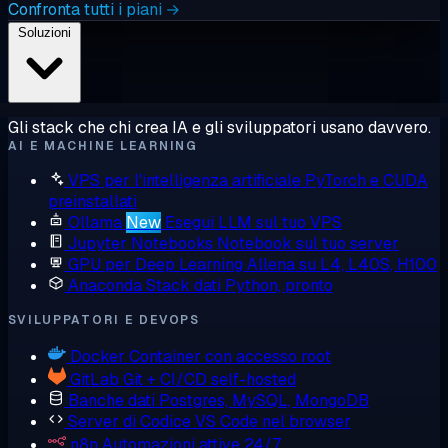
Confronta tutti i piani →
Soluzioni
Gli stack che chi crea IA e gli sviluppatori usano davvero.
AI E MACHINE LEARNING
VPS per l'intelligenza artificiale
PyTorch e CUDA
preinstallati
Ollama
New
Esegui LLM sul tuo VPS
Jupyter Notebooks
Notebook sul tuo server
GPU per Deep Learning
Allena su L4, L40S, H100
Anaconda
Stack dati Python, pronto
SVILUPPATORI E DEVOPS
Docker
Container con accesso root
GitLab
Git + CI/CD self-hosted
Banche dati
Postgres, MySQL, MongoDB
Server di Codice
VS Code nel browser
n8n
Automazioni attive 24/7