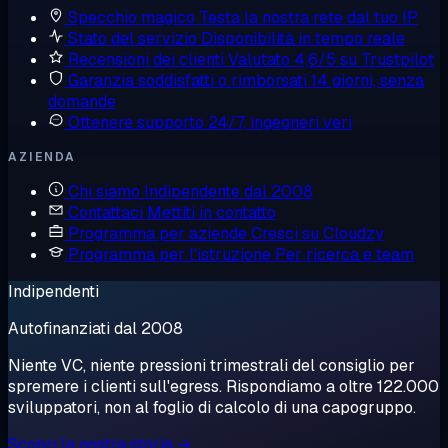
Specchio magico
Testa la nostra rete dal tuo IP
Stato del servizio
Disponibilità in tempo reale
Recensioni dei clienti
Valutato 4,6/5 su Trustpilot
Garanzia soddisfatti o rimborsati
14 giorni, senza
domande
Ottenere supporto
24/7, ingegneri veri
AZIENDA
Chi siamo
Indipendente dal 2008
Contattaci
Mettiti in contatto
Programma per aziende
Cresci su Cloudzy
Programma per l'istruzione
Per ricerca e team
Indipendenti
Autofinanziati dal 2008
Niente VC, niente pressioni trimestrali del consiglio per
spremere i clienti sull'egress. Rispondiamo a oltre 122.000
sviluppatori, non al foglio di calcolo di una capogruppo.
Scopri la nostra storia →