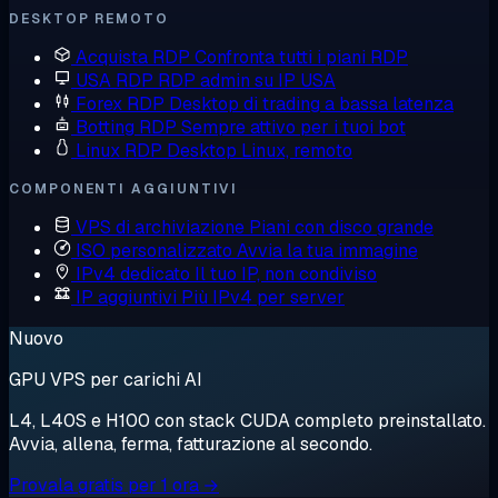
DESKTOP REMOTO
Acquista RDP
Confronta tutti i piani RDP
USA RDP
RDP admin su IP USA
Forex RDP
Desktop di trading a bassa latenza
Botting RDP
Sempre attivo per i tuoi bot
Linux RDP
Desktop Linux, remoto
COMPONENTI AGGIUNTIVI
VPS di archiviazione
Piani con disco grande
ISO personalizzato
Avvia la tua immagine
IPv4 dedicato
Il tuo IP, non condiviso
IP aggiuntivi
Più IPv4 per server
Nuovo
GPU VPS per carichi AI
L4, L40S e H100 con stack CUDA completo preinstallato.
Avvia, allena, ferma, fatturazione al secondo.
Provala gratis per 1 ora →