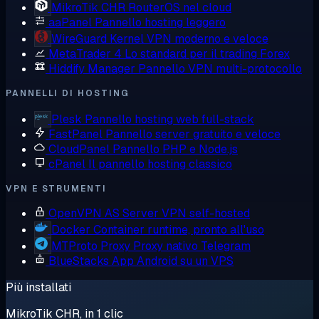
MikroTik CHR
RouterOS nel cloud
aaPanel
Pannello hosting leggero
WireGuard
Kernel VPN moderno e veloce
MetaTrader 4
Lo standard per il trading Forex
Hiddify Manager
Pannello VPN multi-protocollo
PANNELLI DI HOSTING
Plesk
Pannello hosting web full-stack
FastPanel
Pannello server gratuito e veloce
CloudPanel
Pannello PHP e Node.js
cPanel
Il pannello hosting classico
VPN E STRUMENTI
OpenVPN AS
Server VPN self-hosted
Docker
Container runtime, pronto all'uso
MTProto Proxy
Proxy nativo Telegram
BlueStacks
App Android su un VPS
Più installati
MikroTik CHR, in 1 clic