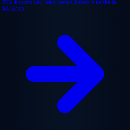
50% di sconto
tutti i piani, tempo limitato. A partire da
$2.48/mo