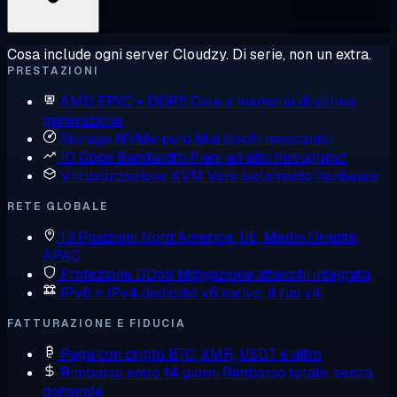
Cosa include ogni server Cloudzy. Di serie, non un extra.
PRESTAZIONI
AMD EPYC + DDR5
Core e memoria di ultima
generazione
Storage NVMe puro
Mai dischi meccanici
10 Gbps Bandwidth
Piani ad alto throughput
Virtualizzazione KVM
Vero isolamento hardware
RETE GLOBALE
13 Posizioni
Nord America, UE, Medio Oriente,
APAC
Protezione DDoS
Mitigazione attacchi integrata
IPv6 + IPv4 dedicato
v6 nativo, il tuo v4
FATTURAZIONE E FIDUCIA
Paga con cripto
BTC, XMR, USDT e altro
Rimborso entro 14 giorni
Rimborso totale, senza
domande