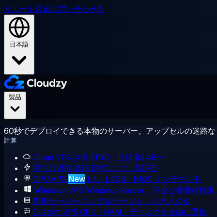
サポート
営業に問い合わせる
日本語
製品
60秒でデプロイできる本物のサーバー。アップセルの迷路な
計算
Cloud VPS
共有 EPYC、月額 $2.48〜
高性能VPS
専用 EPYC コア、DDR5
GPU VPS
New
L4、L40S、H100 オンデマンド
Windows VPS
Windows Server、完全な管理者権限
専用サーバー
シングルテナント・ベアメタル
Custom VPS
CPU・RAM・ディスクを自由に選択