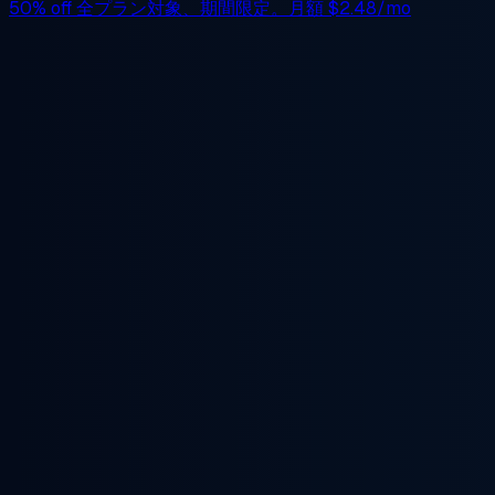
50% off
全プラン対象、期間限定。月額
$2.48/mo