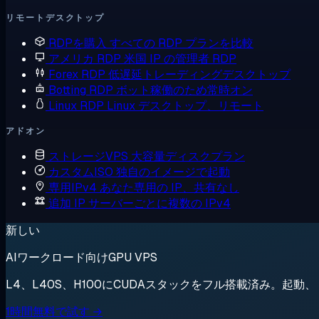
リモートデスクトップ
RDPを購入
すべての RDP プランを比較
アメリカ RDP
米国 IP の管理者 RDP
Forex RDP
低遅延トレーディングデスクトップ
Botting RDP
ボット稼働のため常時オン
Linux RDP
Linux デスクトップ、リモート
アドオン
ストレージVPS
大容量ディスクプラン
カスタムISO
独自のイメージで起動
専用IPv4
あなた専用の IP、共有なし
追加 IP
サーバーごとに複数の IPv4
新しい
AIワークロード向けGPU VPS
L4、L40S、H100にCUDAスタックをフル搭載済み。起
1時間無料で試す →