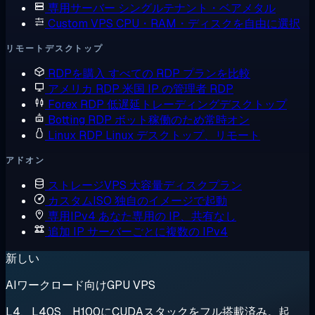
専用サーバー
シングルテナント・ベアメタル
Custom VPS
CPU・RAM・ディスクを自由に選択
リモートデスクトップ
RDPを購入
すべての RDP プランを比較
アメリカ RDP
米国 IP の管理者 RDP
Forex RDP
低遅延トレーディングデスクトップ
Botting RDP
ボット稼働のため常時オン
Linux RDP
Linux デスクトップ、リモート
アドオン
ストレージVPS
大容量ディスクプラン
カスタムISO
独自のイメージで起動
専用IPv4
あなた専用の IP、共有なし
追加 IP
サーバーごとに複数の IPv4
新しい
AIワークロード向けGPU VPS
L4、L40S、H100にCUDAスタックをフル搭載済み。起