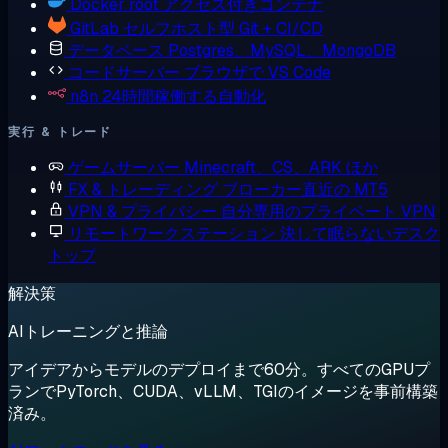
Docker
root アクセス付きコンテナ
GitLab
セルフホスト型 Git + CI/CD
データベース
Postgres、MySQL、MongoDB
コードサーバー
ブラウザで VS Code
n8n
24時間稼働する自動化
実行 & トレード
ゲームサーバー
Minecraft、CS、ARK ほか
FX & トレーディング
ブローカー直近の MT5
VPN & プライバシー
自分専用のプライベート VPN
リモートワークステーション
決して眠らないデスク
トップ
解決策
AIトレーニングと推論
アイデアからモデルのデプロイまで60分。すべてのGPUプ
ランでPyTorch、CUDA、vLLM、TGIのイメージを事前構築
済み。