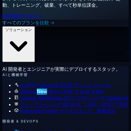
動、トレーニング、破棄、すべて秒単位課金。
1時間無料で試す →
すべてのプランを比較 →
ソリューション
AI 開発者とエンジニアが実際にデプロイするスタック。
AIと機械学習
AI VPS
PyTorch & CUDA プリインストール
Ollama
New
自分の VPS で LLM を実行
Jupyter Notebooks
あなたのサーバーで Notebook
ディープラーニング GPU
L4、L40S、H100 で学習
Anaconda
Python データスタック、準備済み
開発者 & DEVOPS