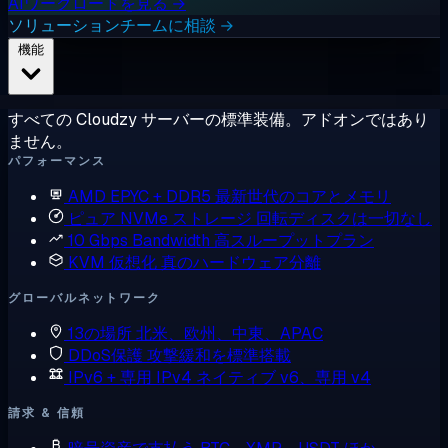
AIワークロードを見る →
ソリューションチームに相談 →
機能
すべての Cloudzy サーバーの標準装備。アドオンではあり
ません。
パフォーマンス
AMD EPYC + DDR5
最新世代のコアとメモリ
ピュア NVMe ストレージ
回転ディスクは一切なし
10 Gbps Bandwidth
高スループットプラン
KVM 仮想化
真のハードウェア分離
グローバルネットワーク
13の場所
北米、欧州、中東、APAC
DDoS保護
攻撃緩和を標準搭載
IPv6 + 専用 IPv4
ネイティブ v6、専用 v4
請求 & 信頼