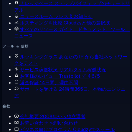
ナレッジベース
ステップバイステップのチュートリ
アル
ニュースルーム
プレス & お知らせ
ホスティングを比較
Cloudzyと他の選択肢
すべてのリソース
ガイド、ドキュメント、ツール、
ニュース
ツール & 信頼
ルッキンググラス
あなたの IP から当社ネットワー
クをテスト
サービス稼働状況
リアルタイム稼働状況
お客様のレビュー
Trustpilot で 4.6/5
返金保証
14日間、理由不問
サポートを受ける
24時間365日、本物のエンジニ
ア
会社
会社概要
2008年から独立運営
お問い合わせ
お問い合わせ
ビジネス向けプログラム
Cloudzyでスケール