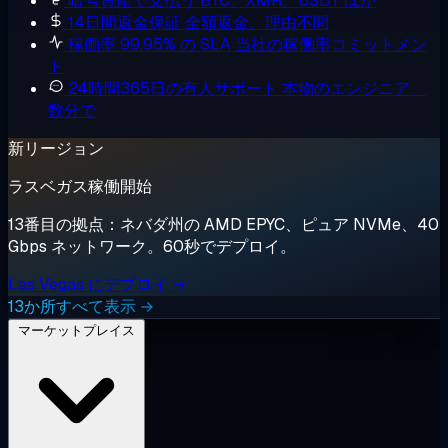
暗号資産で支払う
BTC、XMR、USDT ほか
14日間返金保証
全額返金、理由不問
稼働率 99.95% の SLA
当社の稼働率コミットメン
ト
24時間365日の有人サポート
本物のエンジニア、
数分で
新リージョン
ラスベガス稼働開始
13番目の拠点：ネバダ州の AMD EPYC、ピュア NVMe、40
Gbps ネットワーク。60秒でデプロイ。
Las Vegas にデプロイ →
13か所すべて表示 →
マーケットプレイス