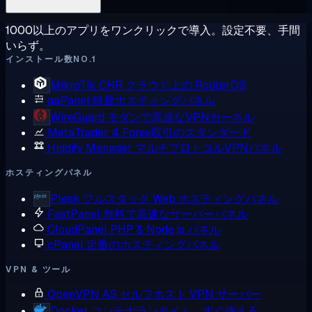
1000以上のアプリをワンクリックで導入。設定不要、手間
いらず。
インストール数NO.1
MikroTik CHR
クラウド上の RouterOS
aaPanel
軽量ホスティングパネル
WireGuard
モダンで高速なVPNカーネル
MetaTrader 4
Forex取引のスタンダード
Hiddify Manager
マルチプロトコルVPNパネル
ホスティングパネル
Plesk
フルスタック Web ホスティングパネル
FastPanel
無料で高速なサーバーパネル
CloudPanel
PHP & Node.js パネル
cPanel
定番のホスティングパネル
VPN & ツール
OpenVPN AS
セルフホスト VPN サーバー
Docker
コンテナランタイム、すぐ使える