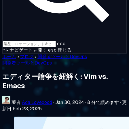
esc
↑↓
ナビゲート
↵
開く
esc
閉じる
ホーム
›
ブログ
›
開発者ツールとDevOps
開発者ツールとDevOps
エディター論争を紐解く: Vim vs.
Emacs
著者
Ada Lovegood
·
Jan 30, 2024
·
8 分で読めます
·
更
新日 Feb 23, 2025