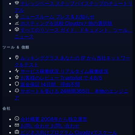
ナレッジベース
ステップバイステップのチュートリ
アル
ニュースルーム
プレス & お知らせ
ホスティングを比較
Cloudzyと他の選択肢
すべてのリソース
ガイド、ドキュメント、ツール、
ニュース
ツール & 信頼
ルッキンググラス
あなたの IP から当社ネットワー
クをテスト
サービス稼働状況
リアルタイム稼働状況
お客様のレビュー
Trustpilot で 4.6/5
返金保証
14日間、理由不問
サポートを受ける
24時間365日、本物のエンジニ
ア
会社
会社概要
2008年から独立運営
お問い合わせ
お問い合わせ
ビジネス向けプログラム
Cloudzyでスケール