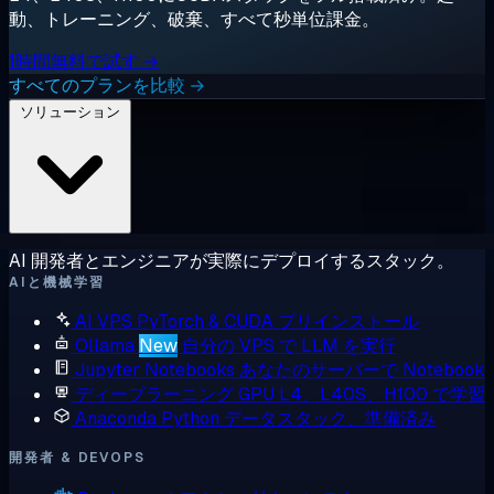
動、トレーニング、破棄、すべて秒単位課金。
1時間無料で試す →
すべてのプランを比較 →
ソリューション
AI 開発者とエンジニアが実際にデプロイするスタック。
AIと機械学習
AI VPS
PyTorch & CUDA プリインストール
Ollama
New
自分の VPS で LLM を実行
Jupyter Notebooks
あなたのサーバーで Notebook
ディープラーニング GPU
L4、L40S、H100 で学習
Anaconda
Python データスタック、準備済み
開発者 & DEVOPS