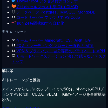
Docker
root アクセス付きコンテナ
GitLab
セルフホスト型 Git + CI/CD
データベース
Postgres、MySQL、MongoDB
コードサーバー
ブラウザで VS Code
n8n
24時間稼働する自動化
実行 & トレード
ゲームサーバー
Minecraft、CS、ARK ほか
FX & トレーディング
ブローカー直近の MT5
VPN & プライバシー
自分専用のプライベート VPN
リモートワークステーション
決して眠らないデスク
トップ
解決策
AIトレーニングと推論
アイデアからモデルのデプロイまで60分。すべてのGPUプ
ランでPyTorch、CUDA、vLLM、TGIのイメージを事前構築
済み。