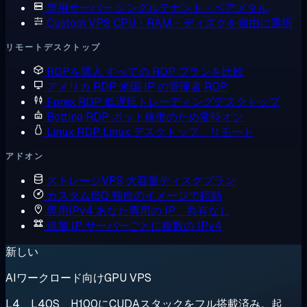
専用サーバー
シングルテナント・ベアメタル
Custom VPS
CPU・RAM・ディスクを自由に選択
リモートデスクトップ
RDPを購入
すべての RDP プランを比較
アメリカ RDP
米国 IP の管理者 RDP
Forex RDP
低遅延トレーディングデスクトップ
Botting RDP
ボット稼働のため常時オン
Linux RDP
Linux デスクトップ、リモート
アドオン
ストレージVPS
大容量ディスクプラン
カスタムISO
独自のイメージで起動
専用IPv4
あなた専用の IP、共有なし
追加 IP
サーバーごとに複数の IPv4
新しい
AIワークロード向けGPU VPS
L4、L40S、H100にCUDAスタックをフル搭載済み。起