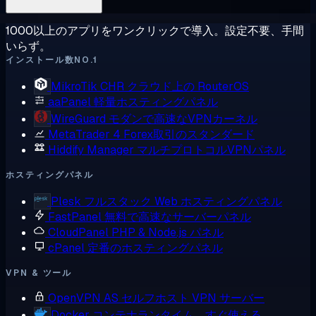
1000以上のアプリをワンクリックで導入。設定不要、手間
いらず。
インストール数NO.1
MikroTik CHR
クラウド上の RouterOS
aaPanel
軽量ホスティングパネル
WireGuard
モダンで高速なVPNカーネル
MetaTrader 4
Forex取引のスタンダード
Hiddify Manager
マルチプロトコルVPNパネル
ホスティングパネル
Plesk
フルスタック Web ホスティングパネル
FastPanel
無料で高速なサーバーパネル
CloudPanel
PHP & Node.js パネル
cPanel
定番のホスティングパネル
VPN & ツール
OpenVPN AS
セルフホスト VPN サーバー
Docker
コンテナランタイム、すぐ使える