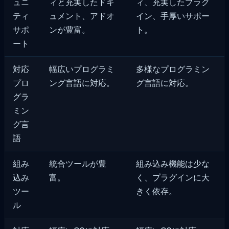
ュニ
ィと充実したドキ
ィ、充実したプラグ
ティ
ュメント、アドオ
イン、手厚いサポー
サポ
ンが豊富。
ト。
ート
対応
幅広いプログラミ
多様なプログラミン
プロ
ング言語に対応。
グ言語に対応。
グラ
ミン
グ言
語
組み
統合ツールが豊
組み込み機能は少な
込み
富。
く、プラグインに大
ツー
きく依存。
ル