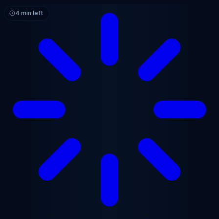
メインコンテンツへスキップ
4 min left