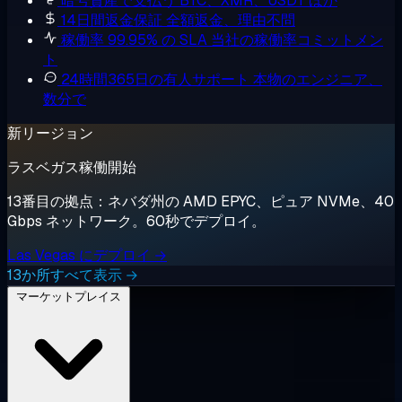
暗号資産で支払う
BTC、XMR、USDT ほか
14日間返金保証
全額返金、理由不問
稼働率 99.95% の SLA
当社の稼働率コミットメン
ト
24時間365日の有人サポート
本物のエンジニア、
数分で
新リージョン
ラスベガス稼働開始
13番目の拠点：ネバダ州の AMD EPYC、ピュア NVMe、40
Gbps ネットワーク。60秒でデプロイ。
Las Vegas にデプロイ →
13か所すべて表示 →
マーケットプレイス