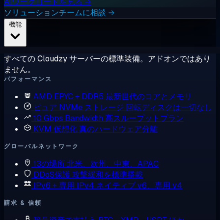
AIワークロードを見る →
ソリューションチームに相談 →
機能
すべての Cloudzy サーバーの標準装備。アドオンではあり
ません。
パフォーマンス
AMD EPYC + DDR5
最新世代のコアとメモリ
ピュア NVMe ストレージ
回転ディスクは一切なし
10 Gbps Bandwidth
高スループットプラン
KVM 仮想化
真のハードウェア分離
グローバルネットワーク
13の場所
北米、欧州、中東、APAC
DDoS保護
攻撃緩和を標準搭載
IPv6 + 専用 IPv4
ネイティブ v6、専用 v4
請求 & 信頼