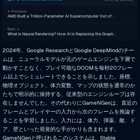
←
Previous
AMD Built a Trillion-Parameter AI Supercomputer Out of …
Next
→
What Is Neural Rendering? How AI Is Replacing the Graph…
2024年、Google ResearchとGoogle DeepMindのチー
ムは、ニューラルモデルが元のゲームエンジンを下層で
動かすことなく、プレイ可能なDOOMを毎秒20フレー
ム以上でシミュレートできることを示しました。座標、
物理オブジェクト、体力変数、マップの状態を通常のか
たちで明示的に保持する、従来型のエンジンループは存
在しませんでした。その代わりにGameNGenは、直近の
フレームとプレイヤーの入力から次のフレームを推論す
ることを学習しました。入力には、体力、弾薬、敵、ド
ア、壁といった視覚的な手がかりも含まれます。
GameNGenと呼ばれるこのシステムは、Stable