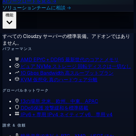
AIワークロードを見る →
ソリューションチームに相談 →
機能
すべての Cloudzy サーバーの標準装備。アドオンではあり
ません。
パフォーマンス
AMD EPYC + DDR5
最新世代のコアとメモリ
ピュア NVMe ストレージ
回転ディスクは一切なし
10 Gbps Bandwidth
高スループットプラン
KVM 仮想化
真のハードウェア分離
グローバルネットワーク
13の場所
北米、欧州、中東、APAC
DDoS保護
攻撃緩和を標準搭載
IPv6 + 専用 IPv4
ネイティブ v6、専用 v4
請求 & 信頼