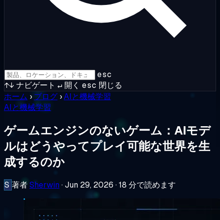
esc
↑↓
ナビゲート
↵
開く
esc
閉じる
ホーム
›
ブログ
›
AIと機械学習
AIと機械学習
ゲームエンジンのないゲーム：AIモデ
ルはどうやってプレイ可能な世界を生
成するのか
S
著者
Sherwin
·
Jun 29, 2026
·
18 分で読めます