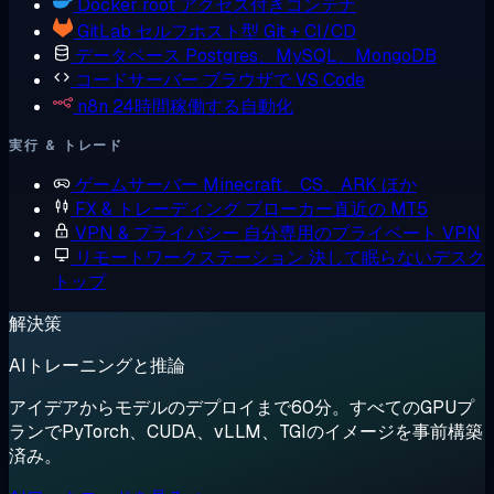
Docker
root アクセス付きコンテナ
GitLab
セルフホスト型 Git + CI/CD
データベース
Postgres、MySQL、MongoDB
コードサーバー
ブラウザで VS Code
n8n
24時間稼働する自動化
実行 & トレード
ゲームサーバー
Minecraft、CS、ARK ほか
FX & トレーディング
ブローカー直近の MT5
VPN & プライバシー
自分専用のプライベート VPN
リモートワークステーション
決して眠らないデスク
トップ
解決策
AIトレーニングと推論
アイデアからモデルのデプロイまで60分。すべてのGPUプ
ランでPyTorch、CUDA、vLLM、TGIのイメージを事前構築
済み。