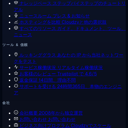
ナレッジベース
ステップバイステップのチュートリ
アル
ニュースルーム
プレス & お知らせ
ホスティングを比較
Cloudzyと他の選択肢
すべてのリソース
ガイド、ドキュメント、ツール、
ニュース
ツール & 信頼
ルッキンググラス
あなたの IP から当社ネットワー
クをテスト
サービス稼働状況
リアルタイム稼働状況
お客様のレビュー
Trustpilot で 4.6/5
返金保証
14日間、理由不問
サポートを受ける
24時間365日、本物のエンジニ
ア
会社
会社概要
2008年から独立運営
お問い合わせ
お問い合わせ
ビジネス向けプログラム
Cloudzyでスケール