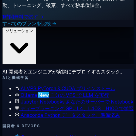
動、トレーニング、破棄、すべて秒単位課金。
1時間無料で試す →
すべてのプランを比較 →
ソリューション
AI 開発者とエンジニアが実際にデプロイするスタック。
AIと機械学習
AI VPS
PyTorch & CUDA プリインストール
Ollama
New
自分の VPS で LLM を実行
Jupyter Notebooks
あなたのサーバーで Notebook
ディープラーニング GPU
L4、L40S、H100 で学習
Anaconda
Python データスタック、準備済み
開発者 & DEVOPS