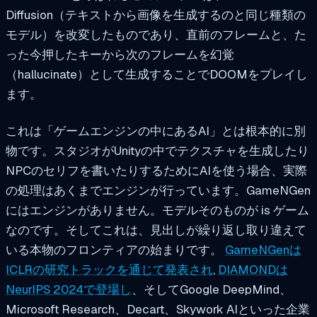
Diffusion（テキストから画像を生成するのと同じ種類の
モデル）を改変したものであり、直前のフレームと、た
った今押したキーから次のフレームを幻覚
（hallucinate）として生成することでDOOMをプレイし
ます。
これは「ゲームエンジンの中にあるAI」とは根本的に別
物です。スタジオがUnityの中でテクスチャを生成したり
NPCのセリフを書いたりするためにAIを使う場合、実際
の処理はあくまでエンジンが行っています。GameNGen
にはエンジンがありません。モデルそのものが
is
ゲーム
なのです。そしてこれは、見出しが繰り返し取り違えて
いる本物のフロンティアの始まりです。
GameNGenは
ICLRの研究トラックを通じて発表され
,
DIAMONDは
NeurIPS 2024で登場し
、そしてGoogle DeepMind、
Microsoft Research、Decart、Skywork AIといった企業