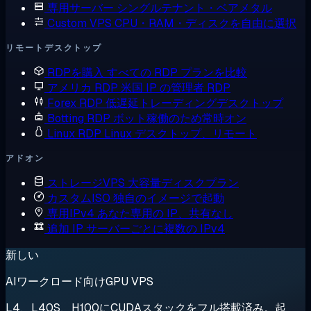
専用サーバー
シングルテナント・ベアメタル
Custom VPS
CPU・RAM・ディスクを自由に選択
リモートデスクトップ
RDPを購入
すべての RDP プランを比較
アメリカ RDP
米国 IP の管理者 RDP
Forex RDP
低遅延トレーディングデスクトップ
Botting RDP
ボット稼働のため常時オン
Linux RDP
Linux デスクトップ、リモート
アドオン
ストレージVPS
大容量ディスクプラン
カスタムISO
独自のイメージで起動
専用IPv4
あなた専用の IP、共有なし
追加 IP
サーバーごとに複数の IPv4
新しい
AIワークロード向けGPU VPS
L4、L40S、H100にCUDAスタックをフル搭載済み。起