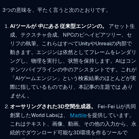
3つの意味を、平たく言うと次のとおりです。
AIツールが
中にある
従来型エンジンの。
アセット生
成、テクスチャ合成、NPCのビヘイビアツリー、セ
リフの執筆。これらはすべてUnityやUnrealの内部で
動きます。エンジンは依然としてフレームをレンダリ
ングし、物理を実行し、状態を保持します。AIはコン
テンツパイプラインの中のアシスタントです。これが
「AIゲームエンジン」という検索結果のほとんどが実
際に指しているものであり、本記事の主題では
あり
ません
。
オーサリングされた3D空間生成器。
Fei-Fei Liが共同
創業したWorld Labsは、
Marble
を提供しています。
これはテキスト、画像、動画、その他の入力から、永
続的でダウンロード可能な3D環境を作るツールで