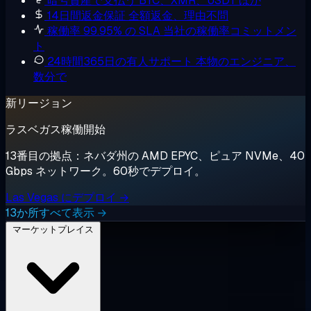
暗号資産で支払う
BTC、XMR、USDT ほか
14日間返金保証
全額返金、理由不問
稼働率 99.95% の SLA
当社の稼働率コミットメン
ト
24時間365日の有人サポート
本物のエンジニア、
数分で
新リージョン
ラスベガス稼働開始
13番目の拠点：ネバダ州の AMD EPYC、ピュア NVMe、40
Gbps ネットワーク。60秒でデプロイ。
Las Vegas にデプロイ →
13か所すべて表示 →
マーケットプレイス