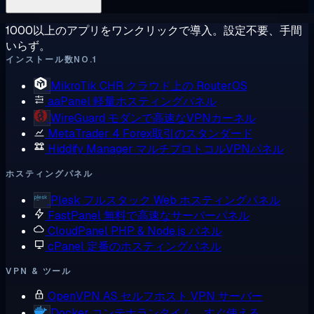
1000以上のアプリをワンクリックで導入。設定不要、手間
いらず。
インストール数NO.1
MikroTik CHR
クラウド上の RouterOS
aaPanel
軽量ホスティングパネル
WireGuard
モダンで高速なVPNカーネル
MetaTrader 4
Forex取引のスタンダード
Hiddify Manager
マルチプロトコルVPNパネル
ホスティングパネル
Plesk
フルスタック Web ホスティングパネル
FastPanel
無料で高速なサーバーパネル
CloudPanel
PHP & Node.js パネル
cPanel
定番のホスティングパネル
VPN & ツール
OpenVPN AS
セルフホスト VPN サーバー
Docker
コンテナランタイム、すぐ使える