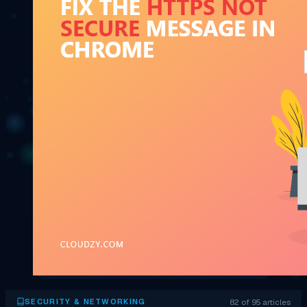
82 of 95 articles
SECURITY & NETWORKING