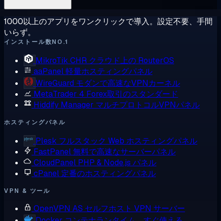
1000以上のアプリをワンクリックで導入。設定不要、手間
いらず。
インストール数NO.1
MikroTik CHR
クラウド上の RouterOS
aaPanel
軽量ホスティングパネル
WireGuard
モダンで高速なVPNカーネル
MetaTrader 4
Forex取引のスタンダード
Hiddify Manager
マルチプロトコルVPNパネル
ホスティングパネル
Plesk
フルスタック Web ホスティングパネル
FastPanel
無料で高速なサーバーパネル
CloudPanel
PHP & Node.js パネル
cPanel
定番のホスティングパネル
VPN & ツール
OpenVPN AS
セルフホスト VPN サーバー
Docker
コンテナランタイム、すぐ使える