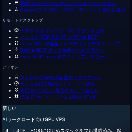
専用サーバー
シングルテナント・ベアメタル
Custom VPS
CPU・RAM・ディスクを自由に選択
リモートデスクトップ
RDPを購入
すべての RDP プランを比較
アメリカ RDP
米国 IP の管理者 RDP
Forex RDP
低遅延トレーディングデスクトップ
Botting RDP
ボット稼働のため常時オン
Linux RDP
Linux デスクトップ、リモート
アドオン
ストレージVPS
大容量ディスクプラン
カスタムISO
独自のイメージで起動
専用IPv4
あなた専用の IP、共有なし
追加 IP
サーバーごとに複数の IPv4
新しい
AIワークロード向けGPU VPS
L4、L40S、H100にCUDAスタックをフル搭載済み。起