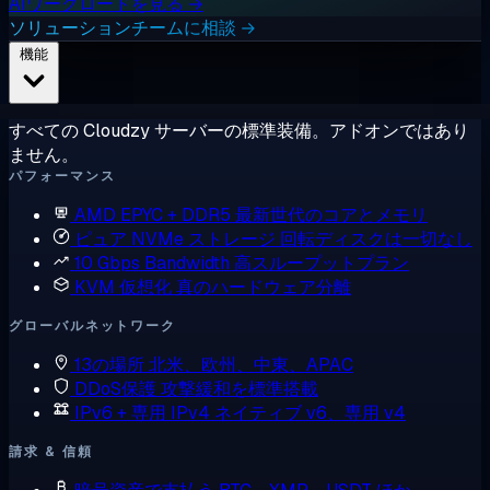
AIワークロードを見る →
ソリューションチームに相談 →
機能
すべての Cloudzy サーバーの標準装備。アドオンではあり
ません。
パフォーマンス
AMD EPYC + DDR5
最新世代のコアとメモリ
ピュア NVMe ストレージ
回転ディスクは一切なし
10 Gbps Bandwidth
高スループットプラン
KVM 仮想化
真のハードウェア分離
グローバルネットワーク
13の場所
北米、欧州、中東、APAC
DDoS保護
攻撃緩和を標準搭載
IPv6 + 専用 IPv4
ネイティブ v6、専用 v4
請求 & 信頼