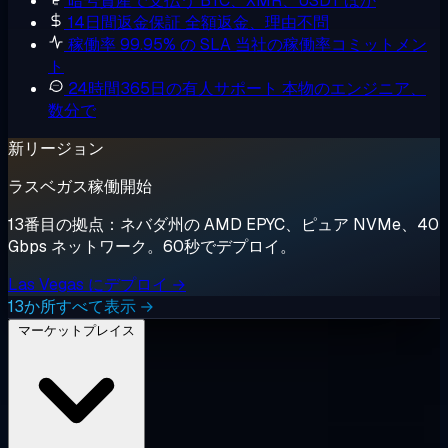
暗号資産で支払う
BTC、XMR、USDT ほか
14日間返金保証
全額返金、理由不問
稼働率 99.95% の SLA
当社の稼働率コミットメン
ト
24時間365日の有人サポート
本物のエンジニア、
数分で
新リージョン
ラスベガス稼働開始
13番目の拠点：ネバダ州の AMD EPYC、ピュア NVMe、40
Gbps ネットワーク。60秒でデプロイ。
Las Vegas にデプロイ →
13か所すべて表示 →
マーケットプレイス