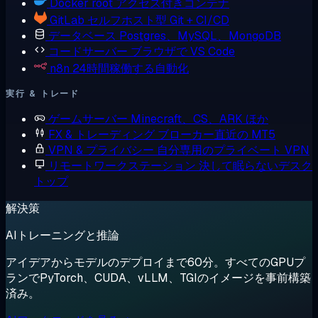
Docker
root アクセス付きコンテナ
GitLab
セルフホスト型 Git + CI/CD
データベース
Postgres、MySQL、MongoDB
コードサーバー
ブラウザで VS Code
n8n
24時間稼働する自動化
実行 & トレード
ゲームサーバー
Minecraft、CS、ARK ほか
FX & トレーディング
ブローカー直近の MT5
VPN & プライバシー
自分専用のプライベート VPN
リモートワークステーション
決して眠らないデスク
トップ
解決策
AIトレーニングと推論
アイデアからモデルのデプロイまで60分。すべてのGPUプ
ランでPyTorch、CUDA、vLLM、TGIのイメージを事前構築
済み。