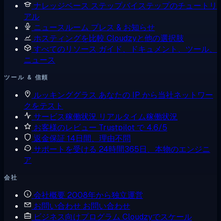
ナレッジベース
ステップバイステップのチュートリ
アル
ニュースルーム
プレス & お知らせ
ホスティングを比較
Cloudzyと他の選択肢
すべてのリソース
ガイド、ドキュメント、ツール、
ニュース
ツール & 信頼
ルッキンググラス
あなたの IP から当社ネットワー
クをテスト
サービス稼働状況
リアルタイム稼働状況
お客様のレビュー
Trustpilot で 4.6/5
返金保証
14日間、理由不問
サポートを受ける
24時間365日、本物のエンジニ
ア
会社
会社概要
2008年から独立運営
お問い合わせ
お問い合わせ
ビジネス向けプログラム
Cloudzyでスケール