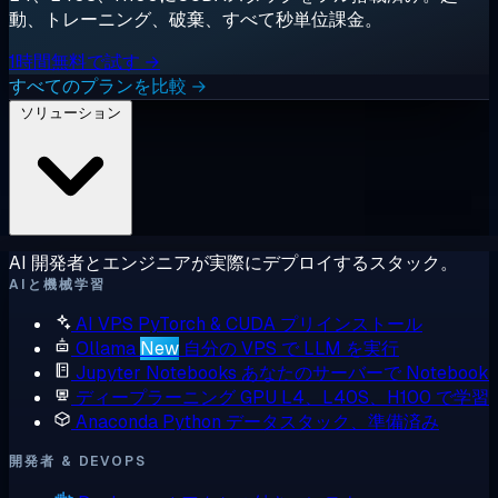
動、トレーニング、破棄、すべて秒単位課金。
1時間無料で試す →
すべてのプランを比較 →
ソリューション
AI 開発者とエンジニアが実際にデプロイするスタック。
AIと機械学習
AI VPS
PyTorch & CUDA プリインストール
Ollama
New
自分の VPS で LLM を実行
Jupyter Notebooks
あなたのサーバーで Notebook
ディープラーニング GPU
L4、L40S、H100 で学習
Anaconda
Python データスタック、準備済み
開発者 & DEVOPS