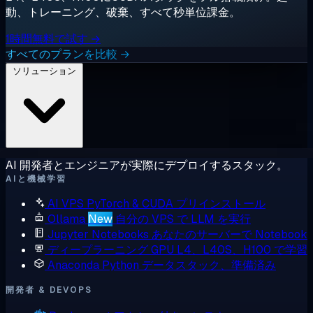
動、トレーニング、破棄、すべて秒単位課金。
1時間無料で試す →
すべてのプランを比較 →
ソリューション
AI 開発者とエンジニアが実際にデプロイするスタック。
AIと機械学習
AI VPS
PyTorch & CUDA プリインストール
Ollama
New
自分の VPS で LLM を実行
Jupyter Notebooks
あなたのサーバーで Notebook
ディープラーニング GPU
L4、L40S、H100 で学習
Anaconda
Python データスタック、準備済み
開発者 & DEVOPS