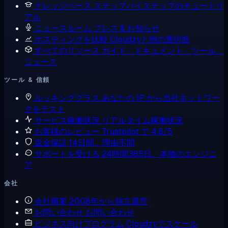
ナレッジベース
ステップバイステップのチュートリ
アル
ニュースルーム
プレス & お知らせ
ホスティングを比較
Cloudzyと他の選択肢
すべてのリソース
ガイド、ドキュメント、ツール、
ニュース
ツール & 信頼
ルッキンググラス
あなたの IP から当社ネットワー
クをテスト
サービス稼働状況
リアルタイム稼働状況
お客様のレビュー
Trustpilot で 4.6/5
返金保証
14日間、理由不問
サポートを受ける
24時間365日、本物のエンジニ
ア
会社
会社概要
2008年から独立運営
お問い合わせ
お問い合わせ
ビジネス向けプログラム
Cloudzyでスケール