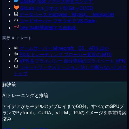
Docker
root アクセス付きコンテナ
GitLab
セルフホスト型 Git + CI/CD
データベース
Postgres、MySQL、MongoDB
コードサーバー
ブラウザで VS Code
n8n
24時間稼働する自動化
実行 & トレード
ゲームサーバー
Minecraft、CS、ARK ほか
FX & トレーディング
ブローカー直近の MT5
VPN & プライバシー
自分専用のプライベート VPN
リモートワークステーション
決して眠らないデスク
トップ
解決策
AIトレーニングと推論
アイデアからモデルのデプロイまで60分。すべてのGPUプ
ランでPyTorch、CUDA、vLLM、TGIのイメージを事前構築
済み。