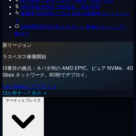
暗号資産で支払う
BTC、XMR、USDT ほか
14日間返金保証
全額返金、理由不問
稼働率 99.95% の SLA
当社の稼働率コミットメン
ト
24時間365日の有人サポート
本物のエンジニア、
数分で
新リージョン
ラスベガス稼働開始
13番目の拠点：ネバダ州の AMD EPYC、ピュア NVMe、40
Gbps ネットワーク。60秒でデプロイ。
Las Vegas にデプロイ →
13か所すべて表示 →
マーケットプレイス