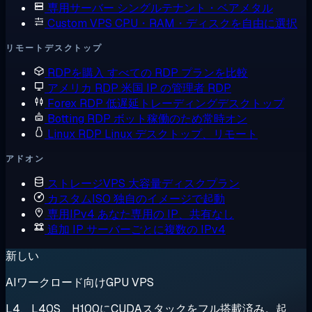
専用サーバー
シングルテナント・ベアメタル
Custom VPS
CPU・RAM・ディスクを自由に選択
リモートデスクトップ
RDPを購入
すべての RDP プランを比較
アメリカ RDP
米国 IP の管理者 RDP
Forex RDP
低遅延トレーディングデスクトップ
Botting RDP
ボット稼働のため常時オン
Linux RDP
Linux デスクトップ、リモート
アドオン
ストレージVPS
大容量ディスクプラン
カスタムISO
独自のイメージで起動
専用IPv4
あなた専用の IP、共有なし
追加 IP
サーバーごとに複数の IPv4
新しい
AIワークロード向けGPU VPS
L4、L40S、H100にCUDAスタックをフル搭載済み。起