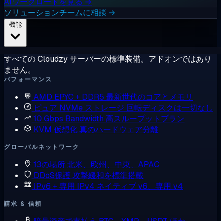
AIワークロードを見る →
ソリューションチームに相談 →
機能
すべての Cloudzy サーバーの標準装備。アドオンではあり
ません。
パフォーマンス
AMD EPYC + DDR5
最新世代のコアとメモリ
ピュア NVMe ストレージ
回転ディスクは一切なし
10 Gbps Bandwidth
高スループットプラン
KVM 仮想化
真のハードウェア分離
グローバルネットワーク
13の場所
北米、欧州、中東、APAC
DDoS保護
攻撃緩和を標準搭載
IPv6 + 専用 IPv4
ネイティブ v6、専用 v4
請求 & 信頼