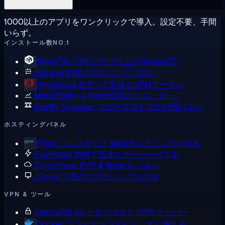
1000以上のアプリをワンクリックで導入。設定不要、手間
いらず。
インストール数NO.1
MikroTik CHR
クラウド上の RouterOS
aaPanel
軽量ホスティングパネル
WireGuard
モダンで高速なVPNカーネル
MetaTrader 4
Forex取引のスタンダード
Hiddify Manager
マルチプロトコルVPNパネル
ホスティングパネル
Plesk
フルスタック Web ホスティングパネル
FastPanel
無料で高速なサーバーパネル
CloudPanel
PHP & Node.js パネル
cPanel
定番のホスティングパネル
VPN & ツール
OpenVPN AS
セルフホスト VPN サーバー
Docker
コンテナランタイム、すぐ使える